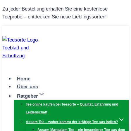
Zum
Zu jeder Bestellung erhalten Sie eine kostenlose
Inhalt
Teeprobe – entdecken Sie neue Lieblingssorten!
springen
Home
Über uns
Ratgeber
Tee online kaufen bei Teesorte – Qualität, Erfahrung und
Leidenschaft
Assam Tee – woher kommt der kräftige Tee aus Indien?
Assam Mangalam Tee – ein besonderer Tee aus dem