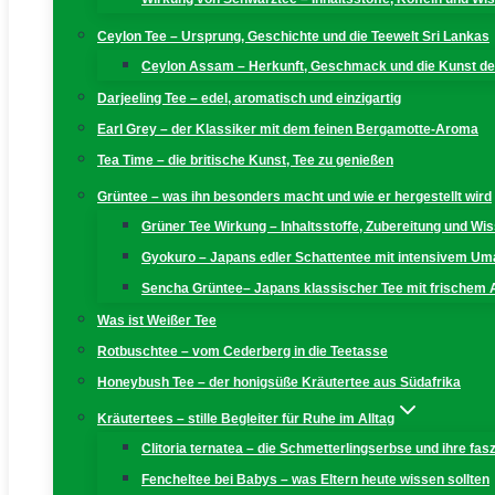
Ceylon Tee – Ursprung, Geschichte und die Teewelt Sri Lankas
Ceylon Assam – Herkunft, Geschmack und die Kunst der
Darjeeling Tee – edel, aromatisch und einzigartig
Earl Grey – der Klassiker mit dem feinen Bergamotte-Aroma
Tea Time – die britische Kunst, Tee zu genießen
Grüntee – was ihn besonders macht und wie er hergestellt wird
Grüner Tee Wirkung – Inhaltsstoffe, Zubereitung und W
Gyokuro – Japans edler Schattentee mit intensivem U
Sencha Grüntee– Japans klassischer Tee mit frischem
Was ist Weißer Tee
Rotbuschtee – vom Cederberg in die Teetasse
Honeybush Tee – der honigsüße Kräutertee aus Südafrika
Kräutertees – stille Begleiter für Ruhe im Alltag
Clitoria ternatea – die Schmetterlingserbse und ihre fas
Fencheltee bei Babys – was Eltern heute wissen sollten