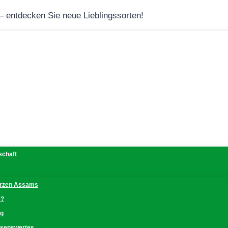
 – entdecken Sie neue Lieblingssorten!
schaft
erzen Assams
e?
ng
issenswertes