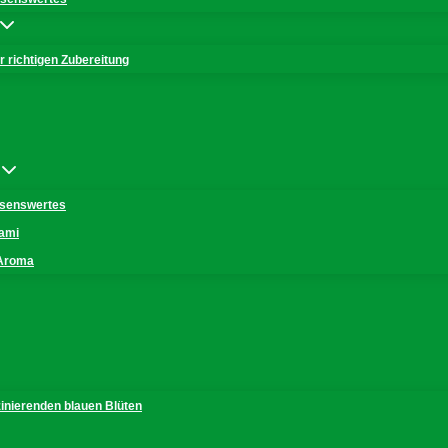
 richtigen Zubereitung
issenswertes
mami
 Aroma
zinierenden blauen Blüten