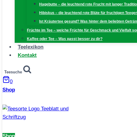
Hagebutte – die leuchtend rote Frucht mit langer Traditi
Hibiskus – die leuchtend rote Blüte für fruchtigen Teeg
Ist Kräutertee gesund? Was hinter dem beliebten Geträn
Früchte im Tee – welche Früchte für Geschmack und Vielfalt s
Kaffee oder Tee – Was passt besser zu dir?
Teelexikon
Kontakt
Teesuche
0
Shop
Shop