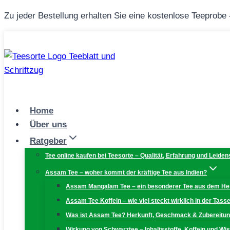
Zum
Zu jeder Bestellung erhalten Sie eine kostenlose Teeprobe
Inhalt
springen
Home
Über uns
Ratgeber
Tee online kaufen bei Teesorte – Qualität, Erfahrung und Leiden
Assam Tee – woher kommt der kräftige Tee aus Indien?
Assam Mangalam Tee – ein besonderer Tee aus dem H
Assam Tee Koffein – wie viel steckt wirklich in der Tass
Was ist Assam Tee? Herkunft, Geschmack & Zubereitu
Wirkung von Schwarztee – Inhaltsstoffe, Koffein und W