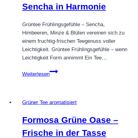
Sencha in Harmonie
Grüntee Frühlingsgefühle – Sencha,
Himbeeren, Minze & Blüten vereinen sich zu
einem fruchtig-frischen Teegenuss voller
Leichtigkeit. Grüntee Frühlingsgefühle – wenn
Leichtigkeit Form annimmt Ein Tee…
Grüntee
Weiterlesen
Frühlingsgefühle
–
Beeren,
Grüner Tee aromatisiert
Minze
&
Formosa Grüne Oase –
Sencha
in
Frische in der Tasse
Harmonie