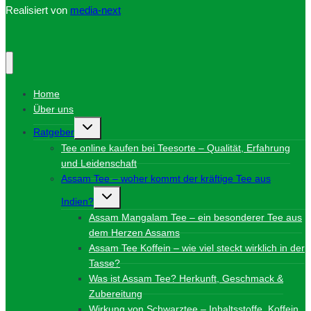
Realisiert von
media-next
Home
Über uns
Untermenü
Ratgeber
umschalten
Tee online kaufen bei Teesorte – Qualität, Erfahrung
und Leidenschaft
Assam Tee – woher kommt der kräftige Tee aus
Untermenü
Indien?
umschalten
Assam Mangalam Tee – ein besonderer Tee aus
dem Herzen Assams
Assam Tee Koffein – wie viel steckt wirklich in der
Tasse?
Was ist Assam Tee? Herkunft, Geschmack &
Zubereitung
Wirkung von Schwarztee – Inhaltsstoffe, Koffein