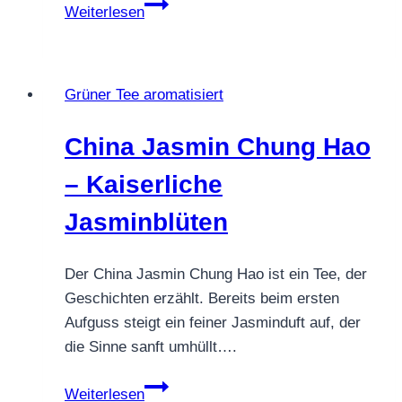
China
Weiterlesen
Jasmin
Dragon
Pearls
Grüner Tee aromatisiert
–
die
China Jasmin Chung Hao
Kunst
des
– Kaiserliche
Perlentees
Jasminblüten
Der China Jasmin Chung Hao ist ein Tee, der
Geschichten erzählt. Bereits beim ersten
Aufguss steigt ein feiner Jasminduft auf, der
die Sinne sanft umhüllt….
China
Weiterlesen