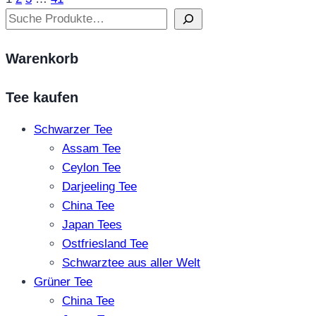
–
Seite
Suchen
Blütentee
&
Warenkorb
visuelles
Highlight
Tee kaufen
Schwarzer Tee
Assam Tee
Ceylon Tee
Darjeeling Tee
China Tee
Japan Tees
Ostfriesland Tee
Schwarztee aus aller Welt
Grüner Tee
China Tee