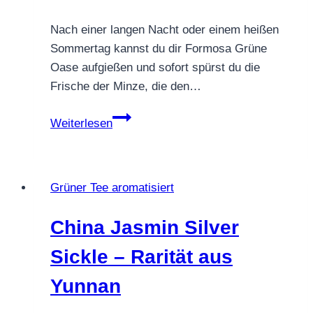
Nach einer langen Nacht oder einem heißen
Sommertag kannst du dir Formosa Grüne
Oase aufgießen und sofort spürst du die
Frische der Minze, die den…
Formosa
Weiterlesen
Grüne
Oase
–
Grüner Tee aromatisiert
Frische
in
China Jasmin Silver
der
Tasse
Sickle – Rarität aus
Yunnan