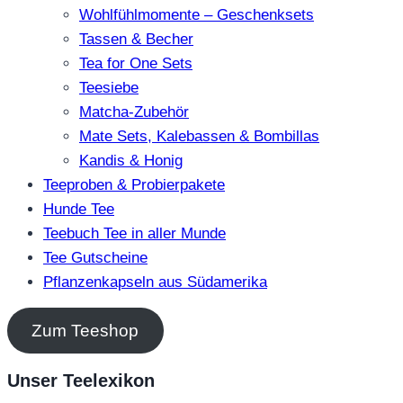
Wohlfühlmomente – Geschenksets
Tassen & Becher
Tea for One Sets
Teesiebe
Matcha-Zubehör
Mate Sets, Kalebassen & Bombillas
Kandis & Honig
Teeproben & Probierpakete
Hunde Tee
Teebuch Tee in aller Munde
Tee Gutscheine
Pflanzenkapseln aus Südamerika
Zum Teeshop
Unser Teelexikon