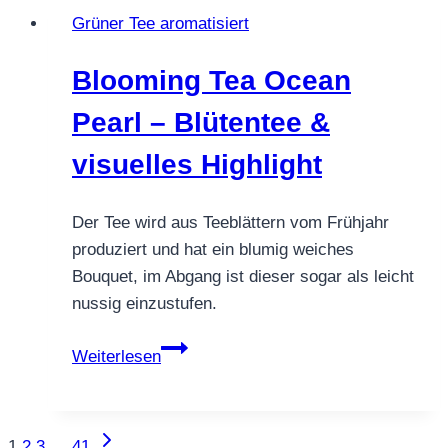
Grüner Tee aromatisiert
Blooming Tea Ocean
Pearl – Blütentee &
visuelles Highlight
Der Tee wird aus Teeblättern vom Frühjahr
produziert und hat ein blumig weiches
Bouquet, im Abgang ist dieser sogar als leicht
nussig einzustufen.
Blooming
Weiterlesen
Tea
Ocean
Pearl
Nächste
Seitennavigation
1
2
3
…
41