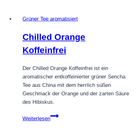
Bai
Mao
Grüner Tee aromatisiert
Huo
–
Chilled Orange
Zarter
Jasmintee
Koffeinfrei
aus
Fujian
Der Chilled Orange Koffeinfrei ist ein
aromatischer entkoffeinierter grüner Sencha
Tee aus China mit dem herrlich süßen
Geschmack der Orange und der zarten Säure
des Hibiskus.
Chilled
Weiterlesen
Orange
Koffeinfrei