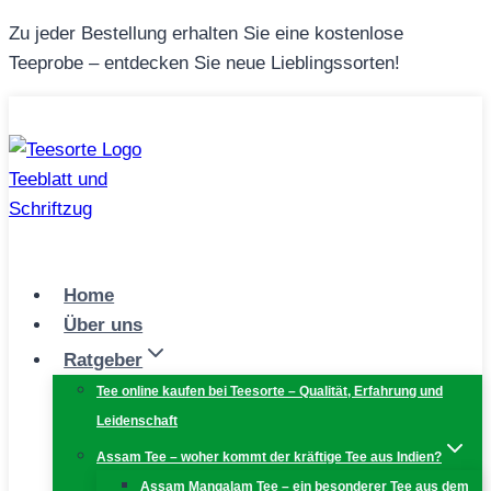
Zum
Zu jeder Bestellung erhalten Sie eine kostenlose
Inhalt
Teeprobe – entdecken Sie neue Lieblingssorten!
springen
Home
Über uns
Ratgeber
Tee online kaufen bei Teesorte – Qualität, Erfahrung und
Leidenschaft
Assam Tee – woher kommt der kräftige Tee aus Indien?
Assam Mangalam Tee – ein besonderer Tee aus dem