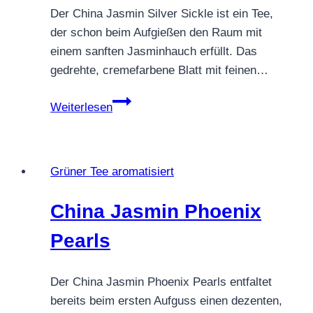
Der China Jasmin Silver Sickle ist ein Tee,
der schon beim Aufgießen den Raum mit
einem sanften Jasminhauch erfüllt. Das
gedrehte, cremefarbene Blatt mit feinen…
China
Weiterlesen
Jasmin
Silver
Sickle
Grüner Tee aromatisiert
–
Rarität
China Jasmin Phoenix
aus
Yunnan
Pearls
Der China Jasmin Phoenix Pearls entfaltet
bereits beim ersten Aufguss einen dezenten,