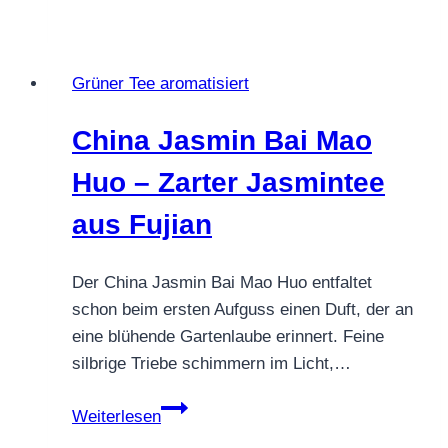
Jasmin
Chung
Hao
Grüner Tee aromatisiert
–
Kaiserliche
China Jasmin Bai Mao
Jasminblüten
Huo – Zarter Jasmintee
aus Fujian
Der China Jasmin Bai Mao Huo entfaltet
schon beim ersten Aufguss einen Duft, der an
eine blühende Gartenlaube erinnert. Feine
silbrige Triebe schimmern im Licht,…
China
Weiterlesen
Jasmin