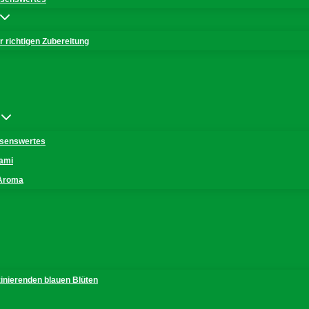
 richtigen Zubereitung
issenswertes
mami
 Aroma
zinierenden blauen Blüten