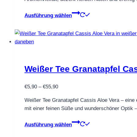
€58,90
gewählt
werden
Dieses
Ausführung wählen
Produkt
weist
mehrere
Varianten
auf.
Die
Weißer Tee Granatapfel Cas
Optionen
können
Preisspanne:
auf
€
5,90
–
€
55,90
€5,90
der
Weißer Tee Granatapfel Cassis Aloe Vera – eine 
bis
Produktseite
mit einer feinen Süße und wunderschöner Optik 
€55,90
gewählt
werden
Dieses
Ausführung wählen
Produkt