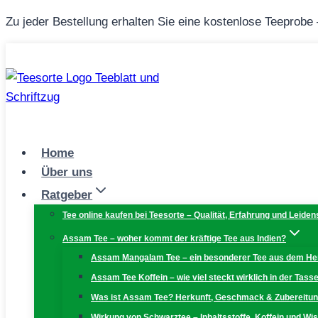
Zum
Zu jeder Bestellung erhalten Sie eine kostenlose Teeprobe
Inhalt
springen
Home
Über uns
Ratgeber
Tee online kaufen bei Teesorte – Qualität, Erfahrung und Leiden
Assam Tee – woher kommt der kräftige Tee aus Indien?
Assam Mangalam Tee – ein besonderer Tee aus dem H
Assam Tee Koffein – wie viel steckt wirklich in der Tass
Was ist Assam Tee? Herkunft, Geschmack & Zubereitu
Wirkung von Schwarztee – Inhaltsstoffe, Koffein und W