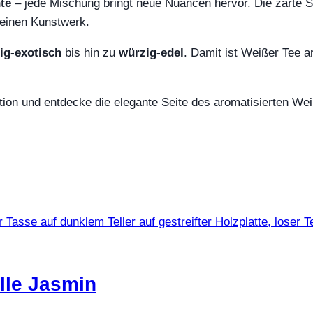
hte
– jede Mischung bringt neue Nuancen hervor. Die zarte S
leinen Kunstwerk.
ig‑exotisch
bis hin zu
würzig‑edel
. Damit ist Weißer Tee aro
ion und entdecke die elegante Seite des aromatisierten We
lle Jasmin