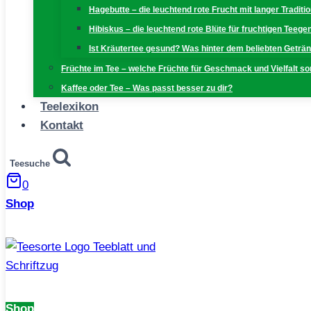
Hagebutte – die leuchtend rote Frucht mit langer Traditi
Hibiskus – die leuchtend rote Blüte für fruchtigen Teeg
Ist Kräutertee gesund? Was hinter dem beliebten Geträn
Früchte im Tee – welche Früchte für Geschmack und Vielfalt s
Kaffee oder Tee – Was passt besser zu dir?
Teelexikon
Kontakt
Teesuche
0
Shop
Shop