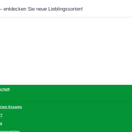
 – entdecken Sie neue Lieblingssorten!
schaft
erzen Assams
e?
ng
issenswertes