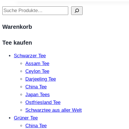
weist
mehrere
Suchen
Varianten
auf.
Warenkorb
Die
Optionen
Tee kaufen
können
auf
Schwarzer Tee
der
Assam Tee
Produktseite
Ceylon Tee
gewählt
Darjeeling Tee
werden
China Tee
Japan Tees
Ostfriesland Tee
Schwarztee aus aller Welt
Grüner Tee
China Tee