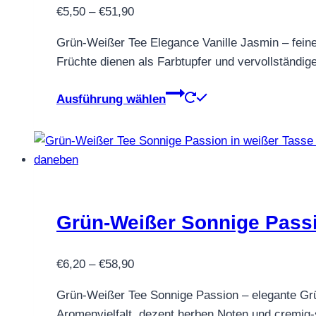
Preisspanne:
€
5,50
–
€
51,90
€5,50
Grün-Weißer Tee Elegance Vanille Jasmin – feine
bis
Früchte dienen als Farbtupfer und vervollständige
€51,90
Dieses
Ausführung wählen
Produkt
weist
mehrere
Varianten
auf.
Die
Grün-Weißer Sonnige Pass
Optionen
können
Preisspanne:
auf
€
6,20
–
€
58,90
€6,20
der
Grün-Weißer Tee Sonnige Passion – elegante Grü
bis
Produktseite
Aromenvielfalt, dezent herben Noten und cremig