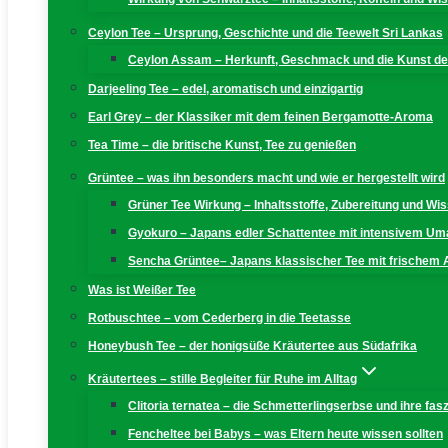
Ceylon Tee – Ursprung, Geschichte und die Teewelt Sri Lankas
Ceylon Assam – Herkunft, Geschmack und die Kunst der
Darjeeling Tee – edel, aromatisch und einzigartig
Earl Grey – der Klassiker mit dem feinen Bergamotte-Aroma
Tea Time – die britische Kunst, Tee zu genießen
Grüntee – was ihn besonders macht und wie er hergestellt wird
Grüner Tee Wirkung – Inhaltsstoffe, Zubereitung und W
Gyokuro – Japans edler Schattentee mit intensivem U
Sencha Grüntee– Japans klassischer Tee mit frischem
Was ist Weißer Tee
Rotbuschtee – vom Cederberg in die Teetasse
Honeybush Tee – der honigsüße Kräutertee aus Südafrika
Kräutertees – stille Begleiter für Ruhe im Alltag
Clitoria ternatea – die Schmetterlingserbse und ihre fas
Fencheltee bei Babys – was Eltern heute wissen sollten