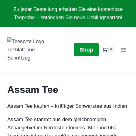
Zum
Zu jeder Bestellung erhalten Sie eine kostenlose
Inhalt
Teeprobe – entdecken Sie neue Lieblingssorten!
springen
Shop
0
Assam Tee
Assam Tee kaufen – kräftiger Schwarztee aus Indien
Assam Tee stammt aus dem gleichnamigen
Anbaugebiet im Nordosten Indiens. Mit rund 660
Teegärten ist es das größte zusammenhängende