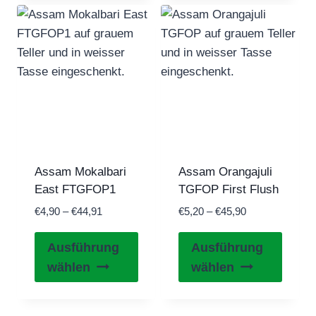
Varian
Varianten
auf.
auf.
Die
Die
Optio
Optionen
könne
können
auf
auf
der
der
Produk
Produktseite
gewähl
gewählt
werde
Assam Mokalbari
Assam Orangajuli
werden
East FTGFOP1
TGFOP First Flush
Preisspanne:
Preisspanne:
€
4,90
–
€
44,91
€
5,20
–
€
45,90
€4,90
€5,20
Dieses
Diese
bis
bis
Ausführung
Ausführung
Produkt
Produ
€44,91
€45,90
wählen
wählen
weist
weist
mehrere
mehre