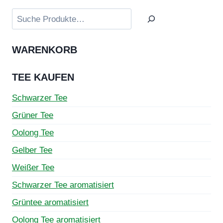
Varianten
Varian
auf.
auf.
Suchen
Die
Die
Optionen
Optio
WARENKORB
können
könne
auf
auf
TEE KAUFEN
der
der
Produktseite
Produk
Schwarzer Tee
gewählt
gewähl
Grüner Tee
werden
werde
Oolong Tee
Gelber Tee
Weißer Tee
Schwarzer Tee aromatisiert
Grüntee aromatisiert
Oolong Tee aromatisiert