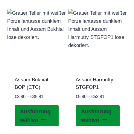
Assam Bukhial
Assam Harmutty
BOP (CTC)
STGFOP1
Preisspanne:
Preisspanne:
€
3,90
–
€
35,91
€
5,90
–
€
53,91
€3,90
€5,90
Dieses
Diese
bis
bis
Ausführung
Ausführung
Produkt
Produ
€35,91
€53,91
wählen
wählen
weist
weist
mehrere
mehre