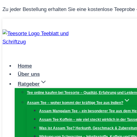
Zum
Zu jeder Bestellung erhalten Sie eine kostenlose Teeprobe
Inhalt
springen
Home
Über uns
Ratgeber
Tee online kaufen bei Teesorte – Qualität, Erfahrung und Leiden
Assam Tee – woher kommt der kräftige Tee aus Indien?
Assam Mangalam Tee – ein besonderer Tee aus dem H
Assam Tee Koffein – wie viel steckt wirklich in der Tass
Was ist Assam Tee? Herkunft, Geschmack & Zubereitu
Wirkung von Schwarztee – Inhaltsstoffe, Koffein und W