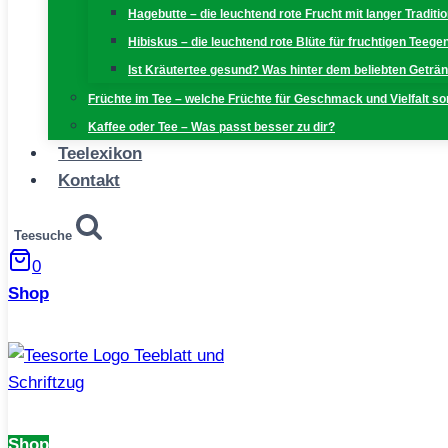
Hagebutte – die leuchtend rote Frucht mit langer Traditi
Hibiskus – die leuchtend rote Blüte für fruchtigen Teeg
Ist Kräutertee gesund? Was hinter dem beliebten Geträn
Früchte im Tee – welche Früchte für Geschmack und Vielfalt s
Kaffee oder Tee – Was passt besser zu dir?
Teelexikon
Kontakt
Teesuche
0
Shop
Shop