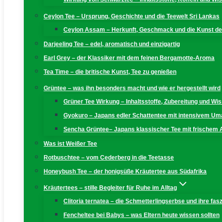
Ceylon Tee – Ursprung, Geschichte und die Teewelt Sri Lankas
Ceylon Assam – Herkunft, Geschmack und die Kunst der
Darjeeling Tee – edel, aromatisch und einzigartig
Earl Grey – der Klassiker mit dem feinen Bergamotte-Aroma
Tea Time – die britische Kunst, Tee zu genießen
Grüntee – was ihn besonders macht und wie er hergestellt wird
Grüner Tee Wirkung – Inhaltsstoffe, Zubereitung und W
Gyokuro – Japans edler Schattentee mit intensivem U
Sencha Grüntee– Japans klassischer Tee mit frischem
Was ist Weißer Tee
Rotbuschtee – vom Cederberg in die Teetasse
Honeybush Tee – der honigsüße Kräutertee aus Südafrika
Kräutertees – stille Begleiter für Ruhe im Alltag
Clitoria ternatea – die Schmetterlingserbse und ihre fas
Fencheltee bei Babys – was Eltern heute wissen sollten