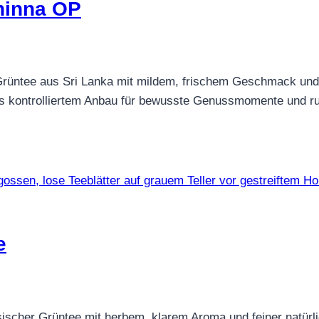
hinna OP
Grüntee aus Sri Lanka mit mildem, frischem Geschmack und f
us kontrolliertem Anbau für bewusste Genussmomente und r
e
cher Grüntee mit herbem, klarem Aroma und feiner natürlich