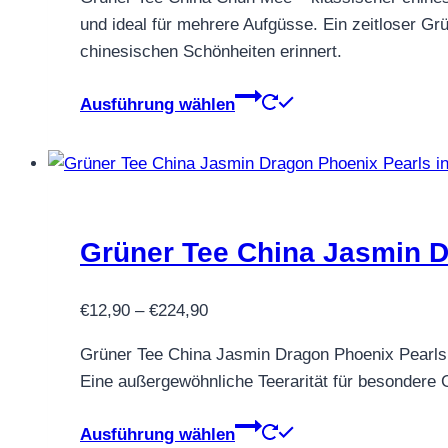
bis
der
und ideal für mehrere Aufgüsse. Ein zeitloser Gr
€44,90
Produktseite
chinesischen Schönheiten erinnert.
gewählt
werden
Dieses
Ausführung wählen
Produkt
weist
mehrere
Varianten
auf.
Grüner Tee China Jasmin D
Die
Optionen
Preisspanne:
können
€
12,90
–
€
224,90
€12,90
auf
Grüner Tee China Jasmin Dragon Phoenix Pearls –
bis
der
Eine außergewöhnliche Teerarität für besonder
€224,90
Produktseite
gewählt
Dieses
Ausführung wählen
werden