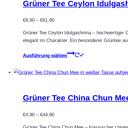
Grüner Tee Ceylon Idulgas
Preisspanne:
€
8,90
–
€
81,90
€8,90
Grüner Tee Ceylon Idulgashinna – hochwertiger 
bis
elegant im Charakter. Ein besonderer Grüntee a
€81,90
Dieses
Ausführung wählen
Produkt
weist
mehrere
Varianten
auf.
Grüner Tee China Chun Me
Die
Optionen
Preisspanne:
können
€
4,90
–
€
44,90
€4,90
auf
Grüner Tee China Chun Mee – klassischer chinesis