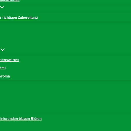
 richtigen Zubereitung
issenswertes
mami
 Aroma
zinierenden blauen Blüten