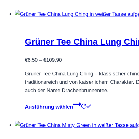
Produkt
weist
mehrere
Varianten
auf.
Grüner Tee China Lung Ch
Die
Optionen
Preisspanne:
können
€
6,50
–
€
109,90
€6,50
auf
Grüner Tee China Lung Ching – klassischer chin
bis
der
traditionsreich und von kaiserlichem Charakter
€109,90
Produktseite
auch der Name Drachenbrunnentee.
gewählt
werden
Dieses
Ausführung wählen
Produkt
weist
mehrere
Varianten