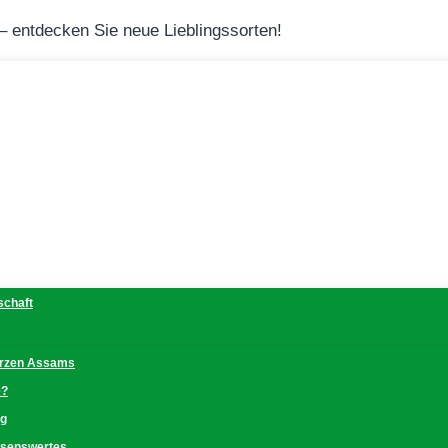
 – entdecken Sie neue Lieblingssorten!
schaft
erzen Assams
e?
ng
issenswertes