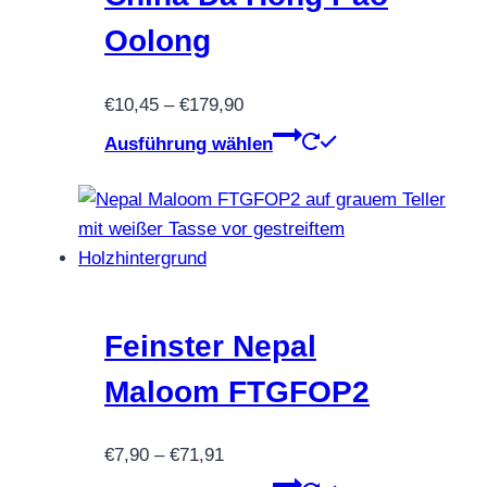
auf
Oolong
der
Produktseite
Preisspanne:
€
10,45
–
€
179,90
gewählt
€10,45
Dieses
werden
Ausführung wählen
bis
Produkt
€179,90
weist
mehrere
Varianten
auf.
Die
Optionen
Feinster Nepal
können
Maloom FTGFOP2
auf
der
Preisspanne:
€
7,90
–
€
71,91
Produktseite
€7,90
Dieses
gewählt