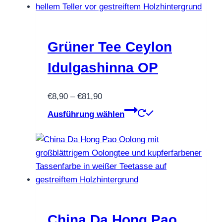
Varianten
auf.
Die
Optionen
Grüner Tee Ceylon
können
Idulgashinna OP
auf
der
Preisspanne:
€
8,90
–
€
81,90
Produktseite
€8,90
Dieses
gewählt
Ausführung wählen
bis
Produkt
werden
€81,90
weist
mehrere
Varianten
auf.
Die
Optionen
können
China Da Hong Pao