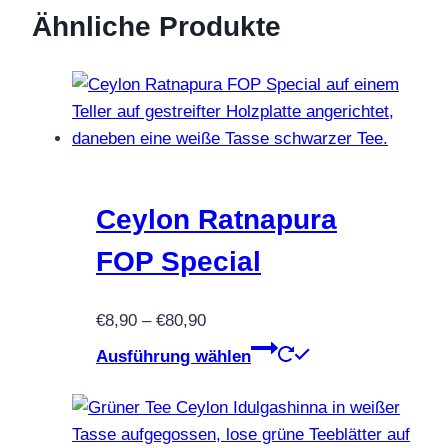
Ähnliche Produkte
Ceylon Ratnapura
FOP Special
Preisspanne:
€
8,90
–
€
80,90
€8,90
Dieses
Ausführung wählen
bis
Produkt
€80,90
weist
mehrere