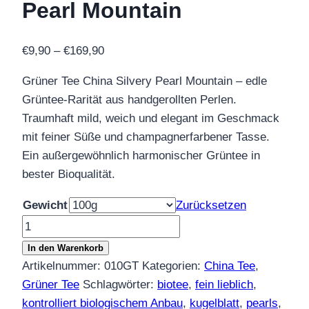
Pearl Mountain
Preisspanne:
€
9,90
–
€
169,90
€9,90
Grüner Tee China Silvery Pearl Mountain – edle
bis
Grüntee-Rarität aus handgerollten Perlen.
€169,90
Traumhaft mild, weich und elegant im Geschmack
mit feiner Süße und champagnerfarbener Tasse.
Ein außergewöhnlich harmonischer Grüntee in
bester Bioqualität.
Gewicht
Zurücksetzen
Grüner
Tee
In den Warenkorb
China
Artikelnummer:
010GT
Kategorien:
China Tee
,
Silvery
Grüner Tee
Schlagwörter:
biotee
,
fein lieblich
,
Pearl
kontrolliert biologischem Anbau
,
kugelblatt
,
pearls
,