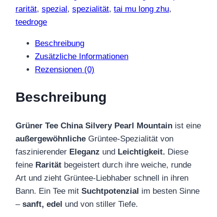
Mountain
rarität
,
spezial
,
spezialität
,
tai mu long zhu
,
Menge
teedroge
Beschreibung
Zusätzliche Informationen
Rezensionen (0)
Beschreibung
Grüner Tee China Silvery Pearl Mountain
ist eine
außergewöhnliche
Grüntee-Spezialität von
faszinierender
Eleganz
und
Leichtigkeit.
Diese
feine
Rarität
begeistert durch ihre weiche, runde
Art und zieht Grüntee-Liebhaber schnell in ihren
Bann. Ein Tee mit
Suchtpotenzial
im besten Sinne
–
sanft, edel
und von stiller Tiefe.