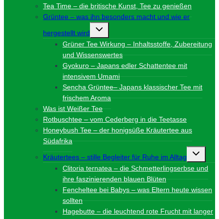
Tea Time – die britische Kunst, Tee zu genießen
Grüntee – was ihn besonders macht und wie er
Untermenü
hergestellt wird
umschalten
Grüner Tee Wirkung – Inhaltsstoffe, Zubereitung
und Wissenswertes
Gyokuro – Japans edler Schattentee mit
intensivem Umami
Sencha Grüntee– Japans klassischer Tee mit
frischem Aroma
Was ist Weißer Tee
Rotbuschtee – vom Cederberg in die Teetasse
Honeybush Tee – der honigsüße Kräutertee aus
Südafrika
Unterme
Kräutertees – stille Begleiter für Ruhe im Alltag
umschalt
Clitoria ternatea – die Schmetterlingserbse und
ihre faszinierenden blauen Blüten
Fencheltee bei Babys – was Eltern heute wissen
sollten
Hagebutte – die leuchtend rote Frucht mit langer