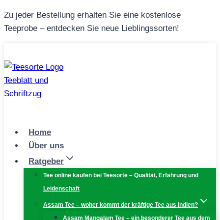
Zum
Zu jeder Bestellung erhalten Sie eine kostenlose
Inhalt
Teeprobe – entdecken Sie neue Lieblingssorten!
springen
Home
Über uns
Ratgeber
Tee online kaufen bei Teesorte – Qualität, Erfahrung und
Leidenschaft
Assam Tee – woher kommt der kräftige Tee aus Indien?
Assam Mangalam Tee – ein besonderer Tee aus dem