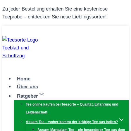
Zum
Zu jeder Bestellung erhalten Sie eine kostenlose
Inhalt
Teeprobe – entdecken Sie neue Lieblingssorten!
springen
Home
Über uns
Ratgeber
Tee online kaufen bei Teesorte – Qualität, Erfahrung und
Leidenschaft
Assam Tee – woher kommt der kräftige Tee aus Indien?
Assam Mangalam Tee – ein besonderer Tee aus dem