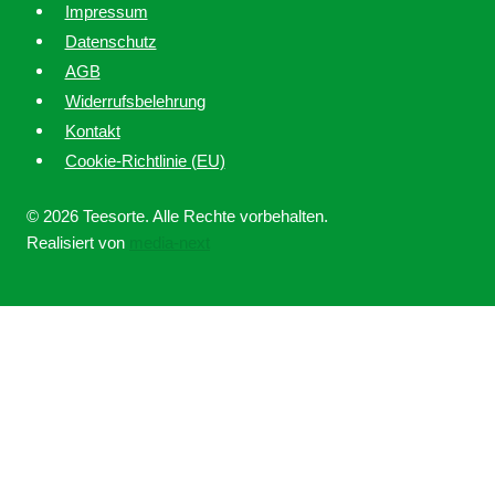
Impressum
Datenschutz
AGB
Widerrufsbelehrung
Kontakt
Cookie-Richtlinie (EU)
© 2026 Teesorte. Alle Rechte vorbehalten.
Realisiert von
media-next
Home
Über uns
Untermenü
Ratgeber
umschalten
Tee online kaufen bei Teesorte – Qualität, Erfahrung und
Leidenschaft