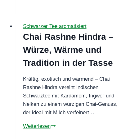
Erh
Mango
Maracuja
Schwarzer Tee aromatisiert
–
Chai Rashne Hindra –
ein
Tee
Würze, Wärme und
wie
Tradition in der Tasse
ein
Gedicht
Kräftig, exotisch und wärmend – Chai
Rashne Hindra vereint indischen
Schwarztee mit Kardamom, Ingwer und
Nelken zu einem würzigen Chai-Genuss,
der ideal mit Milch verfeinert…
Chai
Weiterlesen
Rashne