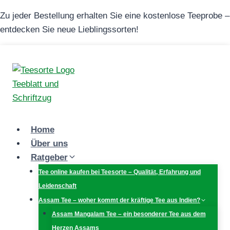
Zum
Zu jeder Bestellung erhalten Sie eine kostenlose Teeprobe –
Inhalt
entdecken Sie neue Lieblingssorten!
springen
Home
Über uns
Ratgeber
Tee online kaufen bei Teesorte – Qualität, Erfahrung und
Leidenschaft
Assam Tee – woher kommt der kräftige Tee aus Indien?
Assam Mangalam Tee – ein besonderer Tee aus dem
Herzen Assams