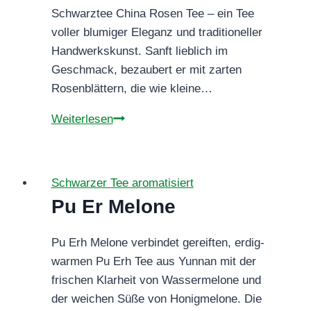
Schwarztee China Rosen Tee – ein Tee
voller blumiger Eleganz und traditioneller
Handwerkskunst. Sanft lieblich im
Geschmack, bezaubert er mit zarten
Rosenblättern, die wie kleine…
Schwarztee
Weiterlesen
China
Rosen
Tee
Schwarzer Tee aromatisiert
–
Pu Er Melone
blumig,
lieblich,
Pu Erh Melone verbindet gereiften, erdig-
traditionell
warmen Pu Erh Tee aus Yunnan mit der
frischen Klarheit von Wassermelone und
der weichen Süße von Honigmelone. Die