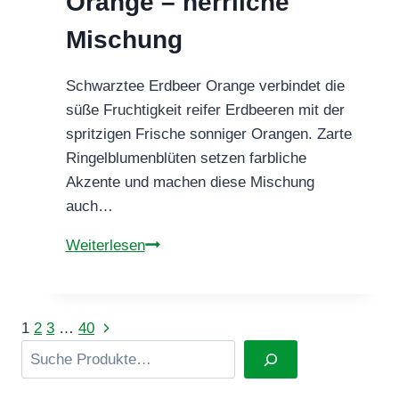
Orange – herrliche
Momente
Mischung
Schwarztee Erdbeer Orange verbindet die
süße Fruchtigkeit reifer Erdbeeren mit der
spritzigen Frische sonniger Orangen. Zarte
Ringelblumenblüten setzen farbliche
Akzente und machen diese Mischung
auch…
Schwarztee
Weiterlesen
Erdbeer
Orange
–
Nächste
Seitennavigation
1
2
3
…
40
herrliche
Suchen
Seite
Mischung