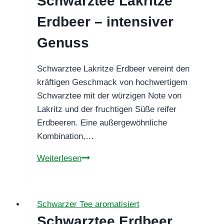
Schwarztee Lakritze
erdig
und
Erdbeer – intensiver
ansprechend
Genuss
Schwarztee Lakritze Erdbeer vereint den
kräftigen Geschmack von hochwertigem
Schwarztee mit der würzigen Note von
Lakritz und der fruchtigen Süße reifer
Erdbeeren. Eine außergewöhnliche
Kombination,…
Schwarztee
Weiterlesen
Lakritze
Erdbeer
–
Schwarzer Tee aromatisiert
intensiver
Schwarztee Erdbeer