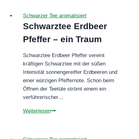
Hindra
–
Schwarzer Tee aromatisiert
Würze,
Schwarztee Erdbeer
Wärme
und
Pfeffer – ein Traum
Tradition
in
Schwarztee Erdbeer Pfeffer vereint
der
kräftigen Schwarztee mit der süßen
Tasse
Intensität sonnengereifter Erdbeeren und
einer würzigen Pfeffernote. Schon beim
Öffnen der Teetüte strömt einem ein
verführerischer…
Schwarztee
Weiterlesen
Erdbeer
Pfeffer
–