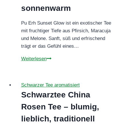
sonnenwarm
Pu Erh Sunset Glow ist ein exotischer Tee
mit fruchtiger Tiefe aus Pfirsich, Maracuja
und Melone. Sanft, süß und erfrischend
trägt er das Gefühl eines…
Pu
Weiterlesen
Erh
Sunset
Glow
Schwarzer Tee aromatisiert
–
Schwarztee China
exotisch,
sanft
Rosen Tee – blumig,
&
lieblich, traditionell
sonnenwarm