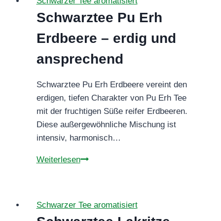
Schwarzer Tee aromatisiert
ein
Schwarztee Pu Erh
Traum
Erdbeere – erdig und
ansprechend
Schwarztee Pu Erh Erdbeere vereint den
erdigen, tiefen Charakter von Pu Erh Tee
mit der fruchtigen Süße reifer Erdbeeren.
Diese außergewöhnliche Mischung ist
intensiv, harmonisch…
Schwarztee
Weiterlesen
Pu
Erh
Erdbeere
Schwarzer Tee aromatisiert
–