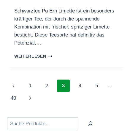
Schwarztee Pu Erh Limette ist ein besonders
kräftiger Tee, der durch die spannende
Kombination mit frischer, spritziger Limette
besticht. Diese Teesorte hat definitiv das
Potenzial,…
SCHWARZTEE
WEITERLESEN
PU
ERH
LIMETTE
Seitennavigation
Vorherige
1
2
3
4
5
…
Seite
Nächste
40
Seite
Suchen