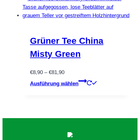
mehrere
Varianten
auf.
Die
Optionen
Grüner Tee China
können
Misty Green
auf
der
Preisspanne:
€
8,90
–
€
81,90
Produktseite
€8,90
Dieses
gewählt
Ausführung wählen
bis
Produkt
werden
€81,90
weist
mehrere
Varianten
auf.
Die
Optionen