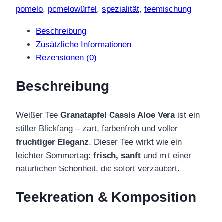
Aloe
pomelo
,
pomelowürfel
,
spezialität
,
teemischung
Vera
Beschreibung
Menge
Zusätzliche Informationen
Rezensionen (0)
Beschreibung
Weißer Tee
Granatapfel Cassis Aloe Vera
ist ein
stiller Blickfang – zart, farbenfroh und voller
fruchtiger Eleganz
. Dieser Tee wirkt wie ein
leichter Sommertag:
frisch, sanft
und mit einer
natürlichen Schönheit, die sofort verzaubert.
Teekreation & Komposition