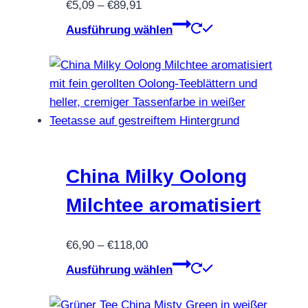
Preisspanne:
€
5,09
–
€
89,91
der
€5,09
Dieses
Produktseite
Ausführung wählen
bis
Produkt
gewählt
€89,91
weist
werden
mehrere
Varianten
auf.
Die
Optionen
können
China Milky Oolong
auf
Milchtee aromatisiert
der
Produktseite
Preisspanne:
€
6,90
–
€
118,00
gewählt
€6,90
Dieses
werden
Ausführung wählen
bis
Produkt
€118,00
weist