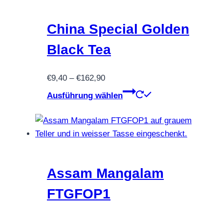
China Special Golden
Black Tea
Preisspanne:
€
9,40
–
€
162,90
€9,40
Dieses
Ausführung wählen
bis
Produkt
€162,90
weist
mehrere
Varianten
auf.
Die
Assam Mangalam
Optionen
FTGFOP1
können
auf