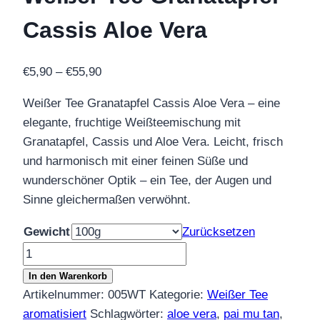
Cassis Aloe Vera
Preisspanne:
€
5,90
–
€
55,90
€5,90
Weißer Tee Granatapfel Cassis Aloe Vera – eine
bis
elegante, fruchtige Weißteemischung mit
€55,90
Granatapfel, Cassis und Aloe Vera. Leicht, frisch
und harmonisch mit einer feinen Süße und
wunderschöner Optik – ein Tee, der Augen und
Sinne gleichermaßen verwöhnt.
Gewicht
Zurücksetzen
Weißer
Tee
In den Warenkorb
Granatapfel
Artikelnummer:
005WT
Kategorie:
Weißer Tee
Cassis
aromatisiert
Schlagwörter:
aloe vera
,
pai mu tan
,