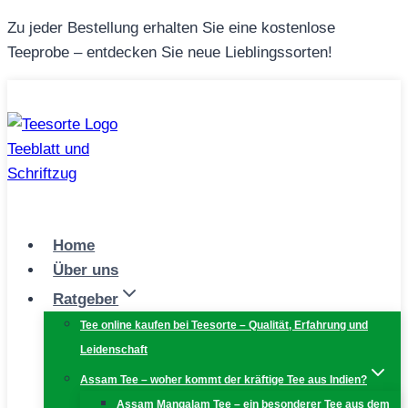
Zum
Zu jeder Bestellung erhalten Sie eine kostenlose
Inhalt
Teeprobe – entdecken Sie neue Lieblingssorten!
springen
Home
Über uns
Ratgeber
Tee online kaufen bei Teesorte – Qualität, Erfahrung und
Leidenschaft
Assam Tee – woher kommt der kräftige Tee aus Indien?
Assam Mangalam Tee – ein besonderer Tee aus dem