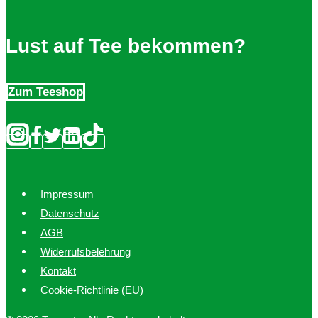
können
auf
Lust auf Tee bekommen?
der
Produktseite
Zum Teeshop
gewählt
werden
Impressum
Datenschutz
AGB
Widerrufsbelehrung
Kontakt
Cookie-Richtlinie (EU)