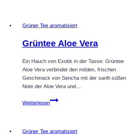
Sencha
Aloha
Vera
Grüner Tee aromatisiert
Granatapfel
Note
Grüntee Aloe Vera
Ein Hauch von Exotik in der Tasse: Grüntee
Aloe Vera verbindet den milden, frischen
Geschmack von Sencha mit der sanft-süßen
Note der Aloe Vera und…
Grüntee
Weiterlesen
Aloe
Vera
Grüner Tee aromatisiert