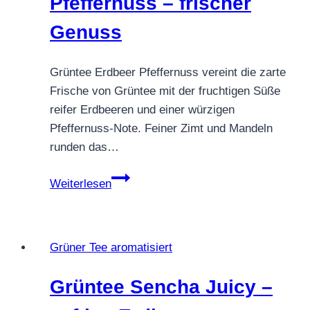
Pfeffernuss – frischer
Genuss
Grüntee Erdbeer Pfeffernuss vereint die zarte
Frische von Grüntee mit der fruchtigen Süße
reifer Erdbeeren und einer würzigen
Pfeffernuss-Note. Feiner Zimt und Mandeln
runden das…
Grüntee
Weiterlesen
Erdbeer
Pfeffernuss
–
Grüner Tee aromatisiert
frischer
Genuss
Grüntee Sencha Juicy –