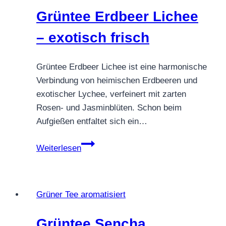
Grüntee Erdbeer Lichee
– exotisch frisch
Grüntee Erdbeer Lichee ist eine harmonische
Verbindung von heimischen Erdbeeren und
exotischer Lychee, verfeinert mit zarten
Rosen- und Jasminblüten. Schon beim
Aufgießen entfaltet sich ein…
Grüntee
Weiterlesen
Erdbeer
Lichee
–
Grüner Tee aromatisiert
exotisch
frisch
Grüntee Sencha