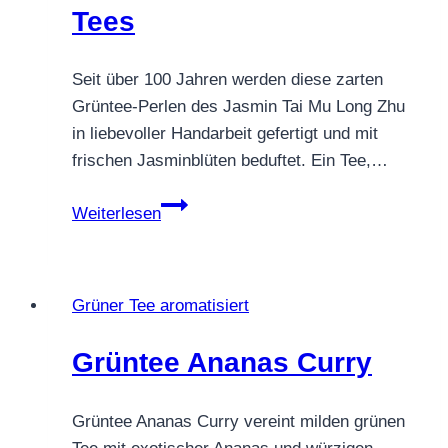
Tees
Seit über 100 Jahren werden diese zarten
Grüntee‑Perlen des Jasmin Tai Mu Long Zhu
in liebevoller Handarbeit gefertigt und mit
frischen Jasminblüten beduftet. Ein Tee,…
Jasmin
Weiterlesen
Tai
Mu
Long
Grüner Tee aromatisiert
Zhu
–
Grüntee Ananas Curry
die
Drachenaugen
des
Grüntee Ananas Curry vereint milden grünen
Tees