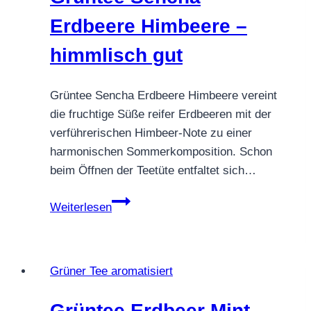
Erdbeere Himbeere –
himmlisch gut
Grüntee Sencha Erdbeere Himbeere vereint
die fruchtige Süße reifer Erdbeeren mit der
verführerischen Himbeer-Note zu einer
harmonischen Sommerkomposition. Schon
beim Öffnen der Teetüte entfaltet sich…
Grüntee
Weiterlesen
Sencha
Erdbeere
Himbeere
Grüner Tee aromatisiert
–
himmlisch
Grüntee Erdbeer Mint