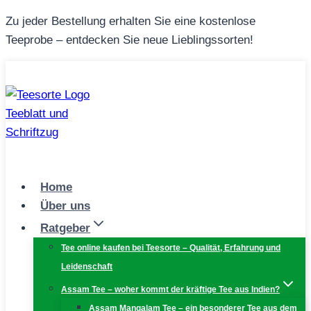
Zum
Zu jeder Bestellung erhalten Sie eine kostenlose
Inhalt
Teeprobe – entdecken Sie neue Lieblingssorten!
springen
Home
Über uns
Ratgeber
Tee online kaufen bei Teesorte – Qualität, Erfahrung und
Leidenschaft
Assam Tee – woher kommt der kräftige Tee aus Indien?
Assam Mangalam Tee – ein besonderer Tee aus dem