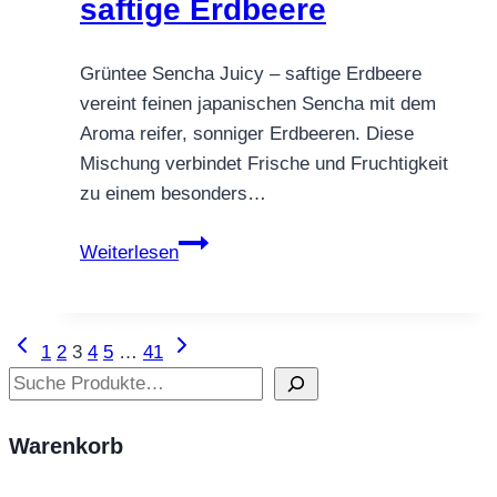
saftige Erdbeere
Grüntee Sencha Juicy – saftige Erdbeere
vereint feinen japanischen Sencha mit dem
Aroma reifer, sonniger Erdbeeren. Diese
Mischung verbindet Frische und Fruchtigkeit
zu einem besonders…
Grüntee
Weiterlesen
Sencha
Juicy
–
Vorherige
Nächste
Seitennavigation
1
2
3
4
5
…
41
saftige
Seite
Seite
Suchen
Erdbeere
Warenkorb