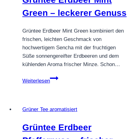
gut
Green – leckerer Genuss
Grüntee Erdbeer Mint Green kombiniert den
frischen, leichten Geschmack von
hochwertigem Sencha mit der fruchtigen
Süße sonnengereifter Erdbeeren und dem
kühlenden Aroma frischer Minze. Schon…
Grüntee
Weiterlesen
Erdbeer
Mint
Green
Grüner Tee aromatisiert
–
leckerer
Grüntee Erdbeer
Genuss