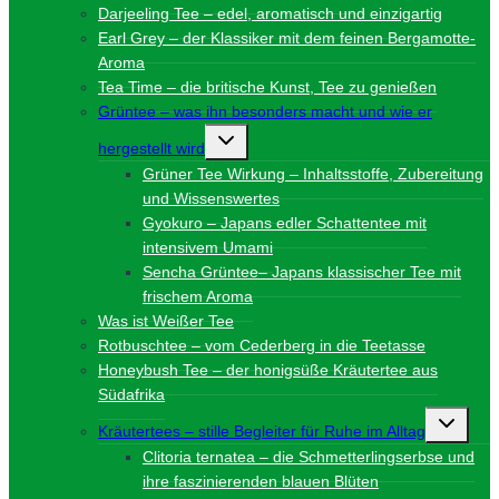
Darjeeling Tee – edel, aromatisch und einzigartig
Earl Grey – der Klassiker mit dem feinen Bergamotte-
Aroma
Tea Time – die britische Kunst, Tee zu genießen
Grüntee – was ihn besonders macht und wie er
Untermenü
hergestellt wird
umschalten
Grüner Tee Wirkung – Inhaltsstoffe, Zubereitung
und Wissenswertes
Gyokuro – Japans edler Schattentee mit
intensivem Umami
Sencha Grüntee– Japans klassischer Tee mit
frischem Aroma
Was ist Weißer Tee
Rotbuschtee – vom Cederberg in die Teetasse
Honeybush Tee – der honigsüße Kräutertee aus
Südafrika
Unterme
Kräutertees – stille Begleiter für Ruhe im Alltag
umschalt
Clitoria ternatea – die Schmetterlingserbse und
ihre faszinierenden blauen Blüten