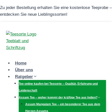
Zum
Zu jeder Bestellung erhalten Sie eine kostenlose Teeprobe –
Inhalt
entdecken Sie neue Lieblingssorten!
springen
Home
Über uns
Ratgeber
Tee online kaufen bei Teesorte – Qualität, Erfahrung und
Leidenschaft
Assam Tee – woher kommt der kräftige Tee aus Indien?
Assam Mangalam Tee – ein besonderer Tee aus dem
Herzen Assams