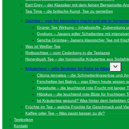
Earl Grey – der Klassiker mit dem feinen Bergamotte-A
Tea Time – die britische Kunst, Tee zu genießen
Grüntee – was ihn besonders macht und wie er hergestel
Grüner Tee Wirkung – Inhaltsstoffe, Zubereitung 
Gyokuro – Japans edler Schattentee mit intensi
Sencha Grüntee– Japans klassischer Tee mit fri
Was ist Weißer Tee
Rotbuschtee – vom Cederberg in die Teetasse
Honeybush Tee – der honigsüße Kräutertee aus Südafri
Unterme
Kräutertees – stille Begleiter für Ruhe im Alltag
umschalt
Clitoria ternatea – die Schmetterlingserbse und ih
Fencheltee bei Babys – was Eltern heute wissen so
Hagebutte – die leuchtend rote Frucht mit langer T
Hibiskus – die leuchtend rote Blüte für fruchtigen
Ist Kräutertee gesund? Was hinter dem beliebten 
Früchte im Tee – welche Früchte für Geschmack und Viel
Kaffee oder Tee – Was passt besser zu dir?
Teelexikon
Kontakt