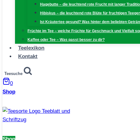
Hagebutte – die leuchtend rote Frucht mit langer Traditi
Hibiskus – die leuchtend rote Blüte für fruchtigen Teeg
Ist Kräutertee gesund? Was hinter dem beliebten Geträn
Früchte im Tee – welche Früchte für Geschmack und Vielfalt s
Kaffee oder Tee – Was passt besser zu dir?
Teelexikon
Kontakt
Teesuche
0
Shop
Shop