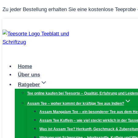
Zum
Zu jeder Bestellung erhalten Sie eine kostenlose Teeprobe
Inhalt
springen
Home
Über uns
Ratgeber
Tee online kaufen bei Teesorte – Qualität, Erfahrung und Leiden
Assam Tee – woher kommt der kräftige Tee aus Indien?
Assam Mangalam Tee – ein besonderer Tee aus dem H
Assam Tee Koffein – wie viel steckt wirklich in der Tass
Was ist Assam Tee? Herkunft, Geschmack & Zubereitu
Wirkung von Schwarztee – Inhaltsstoffe, Koffein und W