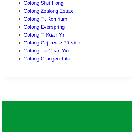
Oolong Shui Hong
Oolong Zealong Estate
Oolong Tit Kon Yum
Oolong Everspring
Oolong Ti Kuan Yin
Oolong Gojibeere Pfirsich
Oolong Tie Guan Yin
Oolong Orangenblüte