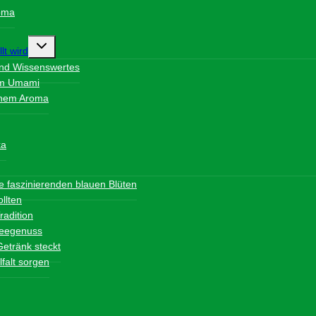
roma
Untermenü
lt wird
umschalten
und Wissenswertes
vem Umami
schem Aroma
ka
nü
en
re faszinierenden blauen Blüten
llten
radition
 Teegenuss
Getränk steckt
falt sorgen