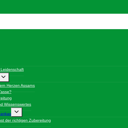
 Leidenschaft
Untermenü
umschalten
dem Herzen Assams
 Tasse?
eitung
und Wissenswertes
Untermenü
Lankas
umschalten
t der richtigen Zubereitung