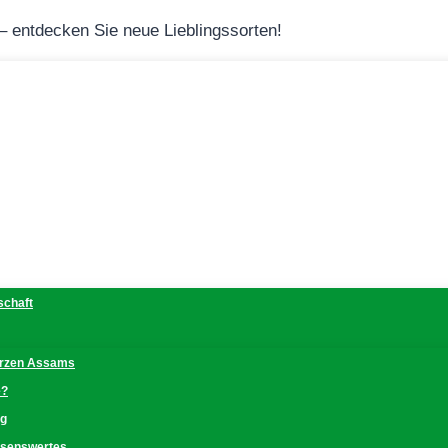
 – entdecken Sie neue Lieblingssorten!
schaft
erzen Assams
e?
ng
issenswertes