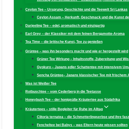
Ceylon Tee – Ursprung, Geschichte und die Teewelt Sri Lankas
Ceylon Assam – Herkunft, Geschmack und die Kunst der
Darjeeling Tee – edel, aromatisch und einzigartig
Earl Grey – der Klassiker mit dem feinen Bergamotte-Aroma
Tea Time – die britische Kunst, Tee zu genießen
Grüntee – was ihn besonders macht und wie er hergestellt wird
Grüner Tee Wirkung – Inhaltsstoffe, Zubereitung und W
Gyokuro – Japans edler Schattentee mit intensivem U
Sencha Grüntee– Japans klassischer Tee mit frischem
Was ist Weißer Tee
Rotbuschtee – vom Cederberg in die Teetasse
Honeybush Tee – der honigsüße Kräutertee aus Südafrika
Kräutertees – stille Begleiter für Ruhe im Alltag
Clitoria ternatea – die Schmetterlingserbse und ihre fas
Fencheltee bei Babys – was Eltern heute wissen sollten