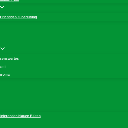
 richtigen Zubereitung
issenswertes
mami
 Aroma
zinierenden blauen Blüten