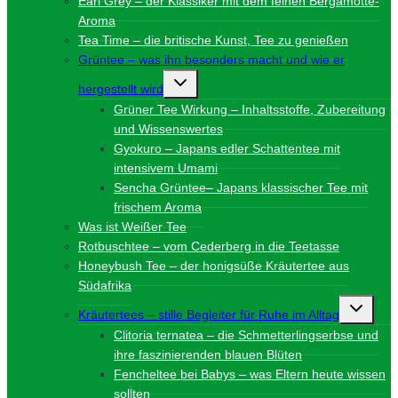
Earl Grey – der Klassiker mit dem feinen Bergamotte-
Aroma
Tea Time – die britische Kunst, Tee zu genießen
Grüntee – was ihn besonders macht und wie er
Untermenü
hergestellt wird
umschalten
Grüner Tee Wirkung – Inhaltsstoffe, Zubereitung
und Wissenswertes
Gyokuro – Japans edler Schattentee mit
intensivem Umami
Sencha Grüntee– Japans klassischer Tee mit
frischem Aroma
Was ist Weißer Tee
Rotbuschtee – vom Cederberg in die Teetasse
Honeybush Tee – der honigsüße Kräutertee aus
Südafrika
Unterme
Kräutertees – stille Begleiter für Ruhe im Alltag
umschalt
Clitoria ternatea – die Schmetterlingserbse und
ihre faszinierenden blauen Blüten
Fencheltee bei Babys – was Eltern heute wissen
sollten