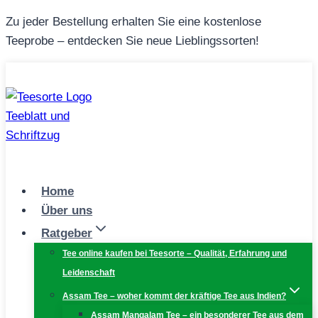
Zum
Zu jeder Bestellung erhalten Sie eine kostenlose
Inhalt
Teeprobe – entdecken Sie neue Lieblingssorten!
springen
Home
Über uns
Ratgeber
Tee online kaufen bei Teesorte – Qualität, Erfahrung und
Leidenschaft
Assam Tee – woher kommt der kräftige Tee aus Indien?
Assam Mangalam Tee – ein besonderer Tee aus dem