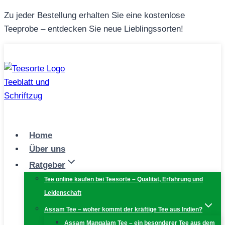
Zum
Zu jeder Bestellung erhalten Sie eine kostenlose
Inhalt
Teeprobe – entdecken Sie neue Lieblingssorten!
springen
Home
Über uns
Ratgeber
Tee online kaufen bei Teesorte – Qualität, Erfahrung und
Leidenschaft
Assam Tee – woher kommt der kräftige Tee aus Indien?
Assam Mangalam Tee – ein besonderer Tee aus dem