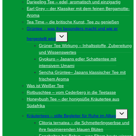
Darjeeling Tee – edel, aromatisch und einzigartig
Earl Grey – der Klassiker mit dem feinen Bergamotte-
Aroma
Tea Time – die britische Kunst, Tee zu genießen
Grüntee – was ihn besonders macht und wie er
Untermenü
hergestellt wird
umschalten
Grüner Tee Wirkung – Inhaltsstoffe, Zubereitung
und Wissenswertes
Gyokuro – Japans edler Schattentee mit
intensivem Umami
Sencha Grüntee– Japans klassischer Tee mit
frischem Aroma
Was ist Weißer Tee
Rotbuschtee – vom Cederberg in die Teetasse
Honeybush Tee – der honigsüße Kräutertee aus
Südafrika
Unterme
Kräutertees – stille Begleiter für Ruhe im Alltag
umschalt
Clitoria ternatea – die Schmetterlingserbse und
ihre faszinierenden blauen Blüten
Fencheltee bei Babys – was Eltern heute wissen