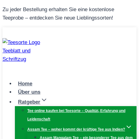
Zum
Zu jeder Bestellung erhalten Sie eine kostenlose
Inhalt
Teeprobe – entdecken Sie neue Lieblingssorten!
springen
Home
Über uns
Ratgeber
Tee online kaufen bei Teesorte – Qualität, Erfahrung und
Leidenschaft
Assam Tee – woher kommt der kräftige Tee aus Indien?
Assam Mangalam Tee – ein besonderer Tee aus dem