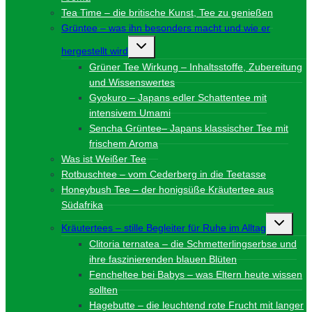
Tea Time – die britische Kunst, Tee zu genießen
Grüntee – was ihn besonders macht und wie er
Untermenü
hergestellt wird
umschalten
Grüner Tee Wirkung – Inhaltsstoffe, Zubereitung
und Wissenswertes
Gyokuro – Japans edler Schattentee mit
intensivem Umami
Sencha Grüntee– Japans klassischer Tee mit
frischem Aroma
Was ist Weißer Tee
Rotbuschtee – vom Cederberg in die Teetasse
Honeybush Tee – der honigsüße Kräutertee aus
Südafrika
Unterme
Kräutertees – stille Begleiter für Ruhe im Alltag
umschalt
Clitoria ternatea – die Schmetterlingserbse und
ihre faszinierenden blauen Blüten
Fencheltee bei Babys – was Eltern heute wissen
sollten
Hagebutte – die leuchtend rote Frucht mit langer