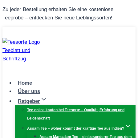
Zum
Zu jeder Bestellung erhalten Sie eine kostenlose
Inhalt
Teeprobe – entdecken Sie neue Lieblingssorten!
springen
Home
Über uns
Ratgeber
Tee online kaufen bei Teesorte – Qualität, Erfahrung und
Leidenschaft
Assam Tee – woher kommt der kräftige Tee aus Indien?
Assam Mangalam Tee – ein besonderer Tee aus dem