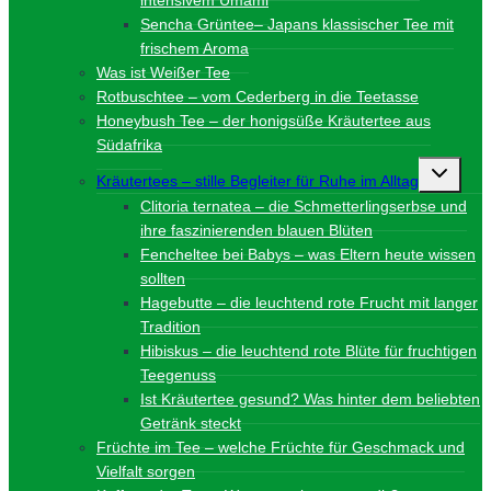
Sencha Grüntee– Japans klassischer Tee mit
frischem Aroma
Was ist Weißer Tee
Rotbuschtee – vom Cederberg in die Teetasse
Honeybush Tee – der honigsüße Kräutertee aus
Südafrika
Unterme
Kräutertees – stille Begleiter für Ruhe im Alltag
umschalt
Clitoria ternatea – die Schmetterlingserbse und
ihre faszinierenden blauen Blüten
Fencheltee bei Babys – was Eltern heute wissen
sollten
Hagebutte – die leuchtend rote Frucht mit langer
Tradition
Hibiskus – die leuchtend rote Blüte für fruchtigen
Teegenuss
Ist Kräutertee gesund? Was hinter dem beliebten
Getränk steckt
Früchte im Tee – welche Früchte für Geschmack und
Vielfalt sorgen