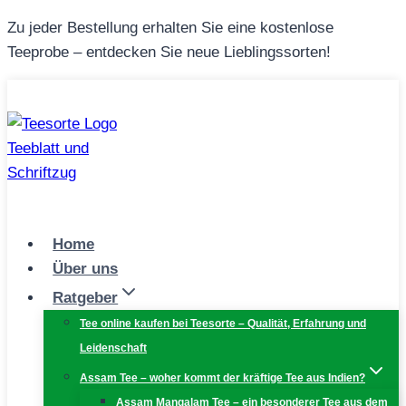
Zum
Zu jeder Bestellung erhalten Sie eine kostenlose
Inhalt
Teeprobe – entdecken Sie neue Lieblingssorten!
springen
Home
Über uns
Ratgeber
Tee online kaufen bei Teesorte – Qualität, Erfahrung und
Leidenschaft
Assam Tee – woher kommt der kräftige Tee aus Indien?
Assam Mangalam Tee – ein besonderer Tee aus dem