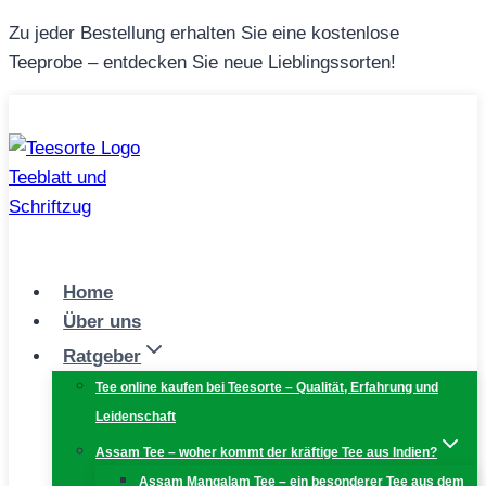
Zum
Zu jeder Bestellung erhalten Sie eine kostenlose
Inhalt
Teeprobe – entdecken Sie neue Lieblingssorten!
springen
Home
Über uns
Ratgeber
Tee online kaufen bei Teesorte – Qualität, Erfahrung und
Leidenschaft
Assam Tee – woher kommt der kräftige Tee aus Indien?
Assam Mangalam Tee – ein besonderer Tee aus dem