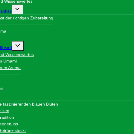
und Wissenswertes
Untermenü
Lankas
umschalten
t der richtigen Zubereitung
roma
Untermenü
lt wird
umschalten
und Wissenswertes
vem Umami
schem Aroma
ka
nü
en
re faszinierenden blauen Blüten
llten
radition
 Teegenuss
Getränk steckt