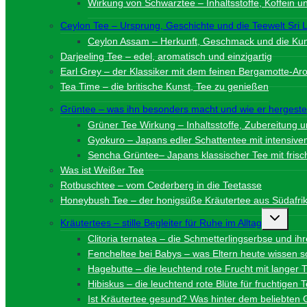
Wirkung von Schwarztee – Inhaltsstoffe, Koffein 
Ceylon Tee – Ursprung, Geschichte und die Teewelt Sri 
Ceylon Assam – Herkunft, Geschmack und die Kuns
Darjeeling Tee – edel, aromatisch und einzigartig
Earl Grey – der Klassiker mit dem feinen Bergamotte-A
Tea Time – die britische Kunst, Tee zu genießen
Grüntee – was ihn besonders macht und wie er hergestel
Grüner Tee Wirkung – Inhaltsstoffe, Zubereitung 
Gyokuro – Japans edler Schattentee mit intensi
Sencha Grüntee– Japans klassischer Tee mit fri
Was ist Weißer Tee
Rotbuschtee – vom Cederberg in die Teetasse
Honeybush Tee – der honigsüße Kräutertee aus Südafri
Unterme
Kräutertees – stille Begleiter für Ruhe im Alltag
umschalt
Clitoria ternatea – die Schmetterlingserbse und ih
Fencheltee bei Babys – was Eltern heute wissen so
Hagebutte – die leuchtend rote Frucht mit langer T
Hibiskus – die leuchtend rote Blüte für fruchtigen
Ist Kräutertee gesund? Was hinter dem beliebten 