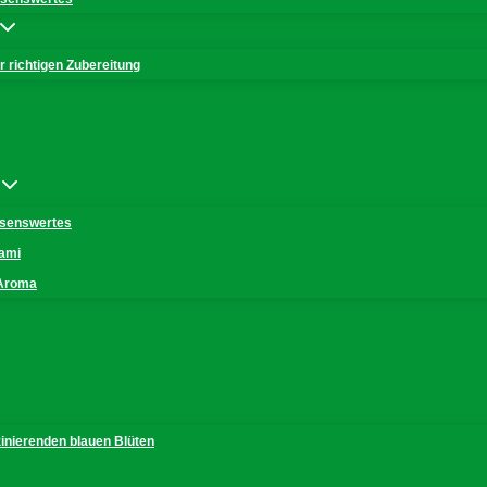
 richtigen Zubereitung
issenswertes
mami
 Aroma
zinierenden blauen Blüten