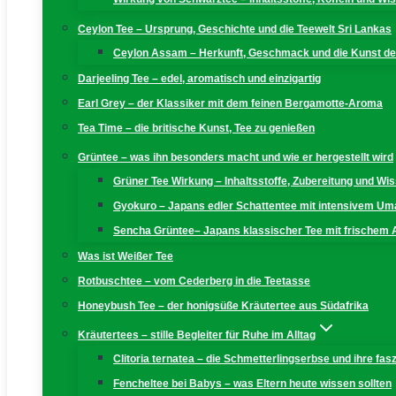
Ceylon Tee – Ursprung, Geschichte und die Teewelt Sri Lankas
Ceylon Assam – Herkunft, Geschmack und die Kunst der
Darjeeling Tee – edel, aromatisch und einzigartig
Earl Grey – der Klassiker mit dem feinen Bergamotte-Aroma
Tea Time – die britische Kunst, Tee zu genießen
Grüntee – was ihn besonders macht und wie er hergestellt wird
Grüner Tee Wirkung – Inhaltsstoffe, Zubereitung und W
Gyokuro – Japans edler Schattentee mit intensivem U
Sencha Grüntee– Japans klassischer Tee mit frischem
Was ist Weißer Tee
Rotbuschtee – vom Cederberg in die Teetasse
Honeybush Tee – der honigsüße Kräutertee aus Südafrika
Kräutertees – stille Begleiter für Ruhe im Alltag
Clitoria ternatea – die Schmetterlingserbse und ihre fas
Fencheltee bei Babys – was Eltern heute wissen sollten