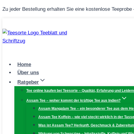
Zum
Zu jeder Bestellung erhalten Sie eine kostenlose Teeprobe
Inhalt
springen
Home
Über uns
Ratgeber
Tee online kaufen bei Teesorte – Qualität, Erfahrung und Leiden
Assam Tee – woher kommt der kräftige Tee aus Indien?
Assam Mangalam Tee – ein besonderer Tee aus dem H
Assam Tee Koffein – wie viel steckt wirklich in der Tass
Was ist Assam Tee? Herkunft, Geschmack & Zubereitu
Wirkung von Schwarztee – Inhaltsstoffe, Koffein und W