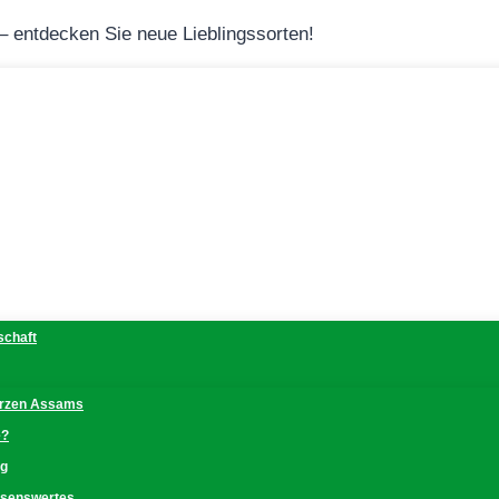
 – entdecken Sie neue Lieblingssorten!
schaft
erzen Assams
e?
ng
issenswertes