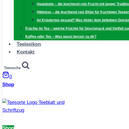
Hagebutte – die leuchtend rote Frucht mit langer Traditi
Hibiskus – die leuchtend rote Blüte für fruchtigen Teeg
Ist Kräutertee gesund? Was hinter dem beliebten Geträn
Früchte im Tee – welche Früchte für Geschmack und Vielfalt s
Kaffee oder Tee – Was passt besser zu dir?
Teelexikon
Kontakt
Teesuche
0
Shop
Shop