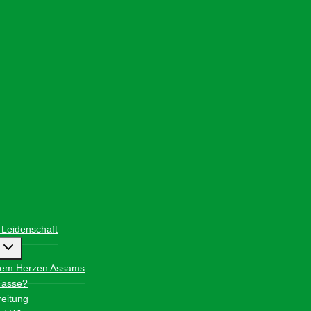
 Leidenschaft
Untermenü
umschalten
dem Herzen Assams
 Tasse?
eitung