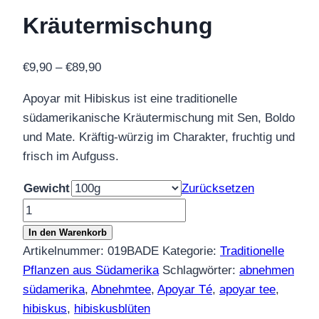
Kräutermischung
Preisspanne:
€
9,90
–
€
89,90
€9,90
Apoyar mit Hibiskus ist eine traditionelle
bis
südamerikanische Kräutermischung mit Sen, Boldo
€89,90
und Mate. Kräftig-würzig im Charakter, fruchtig und
frisch im Aufguss.
Gewicht
Zurücksetzen
Apoyar
mit
In den Warenkorb
Hibiskus
Artikelnummer:
019BADE
Kategorie:
Traditionelle
–
Pflanzen aus Südamerika
Schlagwörter:
abnehmen
Traditionelle
südamerika
,
Abnehmtee
,
Apoyar Té
,
apoyar tee
,
Kräutermischung
hibiskus
,
hibiskusblüten