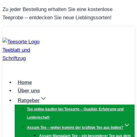
Zum
Zu jeder Bestellung erhalten Sie eine kostenlose
Inhalt
Teeprobe – entdecken Sie neue Lieblingssorten!
springen
Home
Über uns
Ratgeber
Tee online kaufen bei Teesorte – Qualität, Erfahrung und
Leidenschaft
Assam Tee – woher kommt der kräftige Tee aus Indien?
Assam Mangalam Tee – ein besonderer Tee aus dem