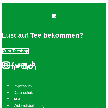
auf.
Die
Optionen
können
auf
Lust auf Tee bekommen?
der
Produktseite
Zum Teeshop
gewählt
werden
Impressum
Datenschutz
AGB
Widerrufsbelehrung