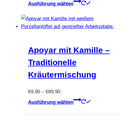
€9,90
Dieses
Ausführung wählen
werden
bis
Produkt
€89,90
weist
mehrere
Varianten
auf.
Die
Apoyar mit Kamille –
Optionen
Traditionelle
können
auf
Kräutermischung
der
Produktseite
Preisspanne:
€
9,90
–
€
89,90
gewählt
€9,90
Dieses
Ausführung wählen
werden
bis
Produkt
€89,90
weist
mehrere
Varianten