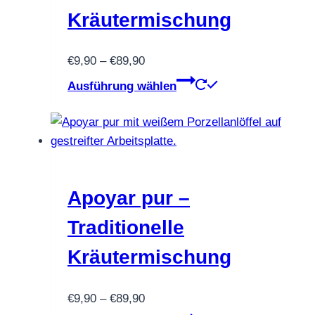
der
Kräutermischung
Produktseite
gewählt
werden
Preisspanne:
€
9,90
–
€
89,90
€9,90
Dieses
Ausführung wählen
bis
Produkt
€89,90
weist
mehrere
Varianten
auf.
Die
Apoyar pur –
Optionen
Traditionelle
können
auf
Kräutermischung
der
Produktseite
Preisspanne:
€
9,90
–
€
89,90
gewählt