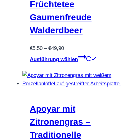
Früchtetee
Gaumenfreude
Walderdbeer
Preisspanne:
€
5,50
–
€
49,90
€5,50
Dieses
Ausführung wählen
bis
Produkt
€49,90
weist
mehrere
Varianten
auf.
Die
Apoyar mit
Optionen
Zitronengras –
können
auf
Traditionelle