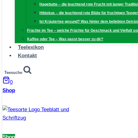
Hagebutte – die leuchtend rote Frucht mit langer Traditi
Hibiskus – die leuchtend rote Blüte für fruchtigen Teeg
Ist Kräutertee gesund? Was hinter dem beliebten Geträn
Früchte im Tee – welche Früchte für Geschmack und Vielfalt s
Kaffee oder Tee – Was passt besser zu dir?
Teelexikon
Kontakt
Teesuche
0
Shop
Shop