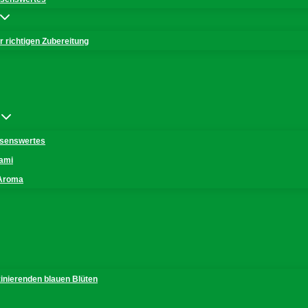
 richtigen Zubereitung
issenswertes
mami
 Aroma
zinierenden blauen Blüten