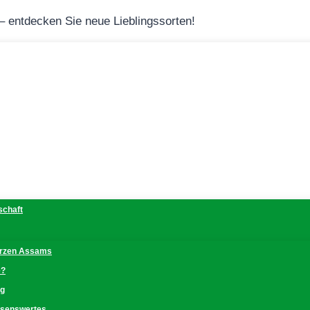
 – entdecken Sie neue Lieblingssorten!
schaft
erzen Assams
e?
ng
issenswertes