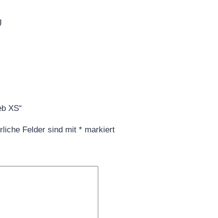
g
ieb XS“
rliche Felder sind mit
*
markiert