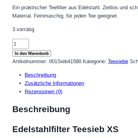
Ein praktischer Teefilter aus Edelstahl. Zeitlos und sc
Material. Feinmaschig, für jeden Tee geeignet.
3 vorrätig
Edelstahlfilter
Teesieb
In den Warenkorb
XS
Artikelnummer:
001Sieb41580
Kategorie:
Teesiebe
Sch
Menge
Beschreibung
Zusätzliche Informationen
Rezensionen (0)
Beschreibung
Edelstahlfilter Teesieb XS