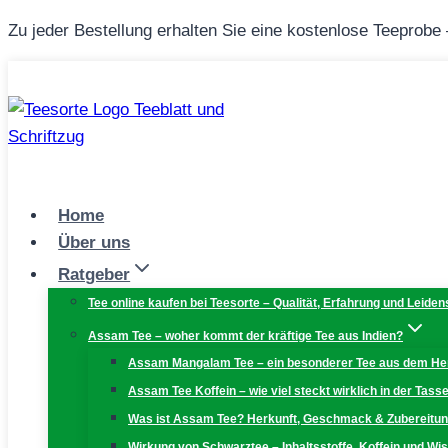
Zum
Zu jeder Bestellung erhalten Sie eine kostenlose Teeprobe
Inhalt
springen
Home
Über uns
Ratgeber
Tee online kaufen bei Teesorte – Qualität, Erfahrung und Leiden
Assam Tee – woher kommt der kräftige Tee aus Indien?
Assam Mangalam Tee – ein besonderer Tee aus dem H
Assam Tee Koffein – wie viel steckt wirklich in der Tass
Was ist Assam Tee? Herkunft, Geschmack & Zubereitu
Wirkung von Schwarztee – Inhaltsstoffe, Koffein und W