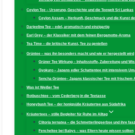
Ceylon Tee – Ursprung, Geschichte und die Teewelt Sri Lankas
Ceylon Assam – Herkunft, Geschmack und die Kunst der
Darjeeling Tee – edel, aromatisch und einzigartig
Earl Grey – der Klassiker mit dem feinen Bergamotte-Aroma
Tea Time – die britische Kunst, Tee zu genießen
Grüntee – was ihn besonders macht und wie er hergestellt wird
Grüner Tee Wirkung – Inhaltsstoffe, Zubereitung und W
Gyokuro – Japans edler Schattentee mit intensivem U
Sencha Grüntee– Japans klassischer Tee mit frischem
Was ist Weißer Tee
Rotbuschtee – vom Cederberg in die Teetasse
Honeybush Tee – der honigsüße Kräutertee aus Südafrika
Kräutertees – stille Begleiter für Ruhe im Alltag
Clitoria ternatea – die Schmetterlingserbse und ihre fas
Fencheltee bei Babys – was Eltern heute wissen sollten