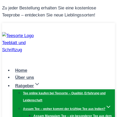
Zum
Zu jeder Bestellung erhalten Sie eine kostenlose
Inhalt
Teeprobe – entdecken Sie neue Lieblingssorten!
springen
Home
Über uns
Ratgeber
Tee online kaufen bei Teesorte – Qualität, Erfahrung und
Leidenschaft
Assam Tee – woher kommt der kräftige Tee aus Indien?
Assam Mangalam Tee – ein besonderer Tee aus dem