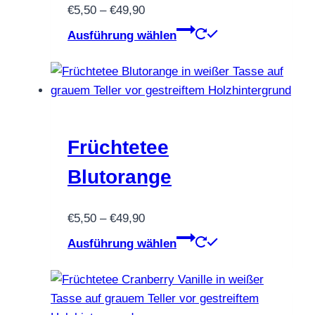
Preisspanne:
€
5,50
–
€
49,90
€5,50
Dieses
Ausführung wählen
bis
Produkt
€49,90
weist
mehrere
Varianten
auf.
Die
Früchtetee
Optionen
Blutorange
können
auf
Preisspanne:
€
5,50
–
€
49,90
der
€5,50
Dieses
Produktseite
Ausführung wählen
bis
Produkt
gewählt
€49,90
weist
werden
mehrere
Varianten