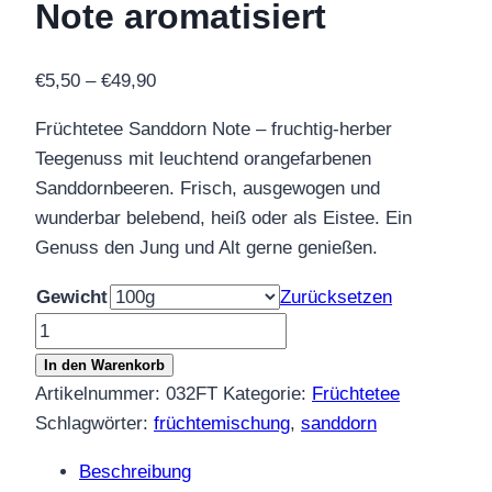
Note aromatisiert
Preisspanne:
€
5,50
–
€
49,90
€5,50
Früchtetee Sanddorn Note – fruchtig-herber
bis
Teegenuss mit leuchtend orangefarbenen
€49,90
Sanddornbeeren. Frisch, ausgewogen und
wunderbar belebend, heiß oder als Eistee. Ein
Genuss den Jung und Alt gerne genießen.
Gewicht
Zurücksetzen
Früchtetee
Sanddorn
In den Warenkorb
Note
Artikelnummer:
032FT
Kategorie:
Früchtetee
aromatisiert
Schlagwörter:
früchtemischung
,
sanddorn
Menge
Beschreibung