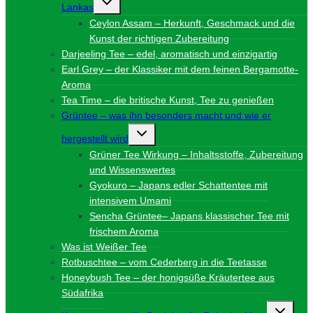
Lankas
umschalten
Ceylon Assam – Herkunft, Geschmack und die
Kunst der richtigen Zubereitung
Darjeeling Tee – edel, aromatisch und einzigartig
Earl Grey – der Klassiker mit dem feinen Bergamotte-
Aroma
Tea Time – die britische Kunst, Tee zu genießen
Grüntee – was ihn besonders macht und wie er
Untermenü
hergestellt wird
umschalten
Grüner Tee Wirkung – Inhaltsstoffe, Zubereitung
und Wissenswertes
Gyokuro – Japans edler Schattentee mit
intensivem Umami
Sencha Grüntee– Japans klassischer Tee mit
frischem Aroma
Was ist Weißer Tee
Rotbuschtee – vom Cederberg in die Teetasse
Honeybush Tee – der honigsüße Kräutertee aus
Südafrika
Unterme