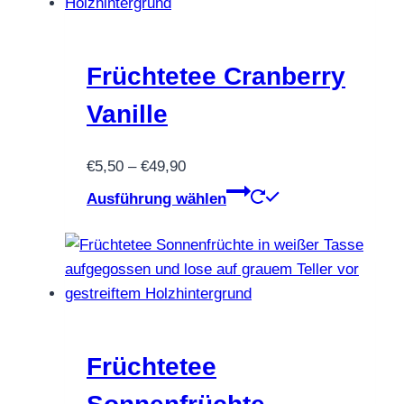
auf.
Die
Optionen
Früchtetee Cranberry
können
Vanille
auf
der
Preisspanne:
€
5,50
–
€
49,90
Produktseite
€5,50
Dieses
gewählt
Ausführung wählen
bis
Produkt
werden
€49,90
weist
mehrere
Varianten
auf.
Die
Optionen
Früchtetee
können