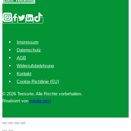
gewählt
werden
Impressum
Datenschutz
AGB
Widerrufsbelehrung
Kontakt
Cookie-Richtlinie (EU)
© 2026 Teesorte. Alle Rechte vorbehalten.
Realisiert von
media-next