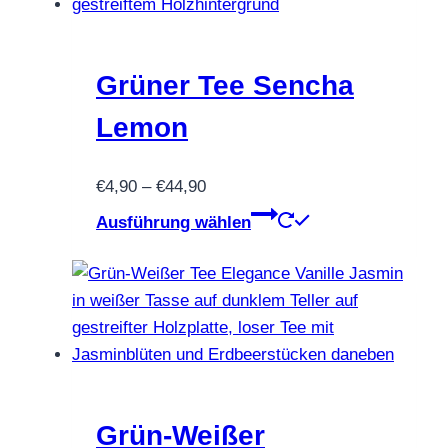
Die
Optionen
können
Grüner Tee Sencha
auf
Lemon
der
Produktseite
Preisspanne:
€
4,90
–
€
44,90
gewählt
€4,90
Dieses
werden
Ausführung wählen
bis
Produkt
€44,90
weist
mehrere
Varianten
auf.
Die
Optionen
können
Grün-Weißer