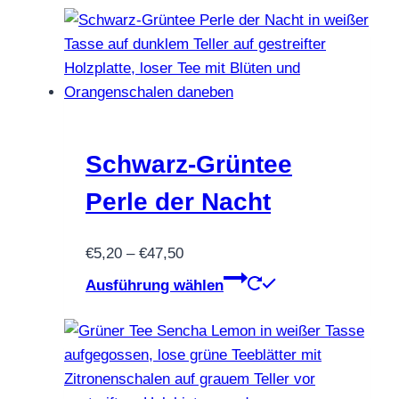
Schwarz-Grüntee
Perle der Nacht
Preisspanne:
€
5,20
–
€
47,50
€5,20
Dieses
Ausführung wählen
bis
Produkt
€47,50
weist
mehrere
Varianten
auf.