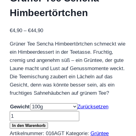
Himbeertörtchen
Preisspanne:
€
4,90
–
€
44,90
€4,90
Grüner Tee Sencha Himbeertörtchen schmeckt wie
bis
ein Himbeerdessert in der Teetasse. Fruchtig,
€44,90
cremig und angenehm süß – ein Grüntee, der gute
Laune macht und Lust auf Genussmomente weckt.
Die Teemischung zaubert ein Lächeln auf das
Gesicht, denn was könnte besser sein, als ein
fruchtiges Sahnehäubchen auf grünem Tee?
Gewicht
Zurücksetzen
Grüner
Tee
In den Warenkorb
Sencha
Artikelnummer:
016AGT
Kategorie:
Grüntee