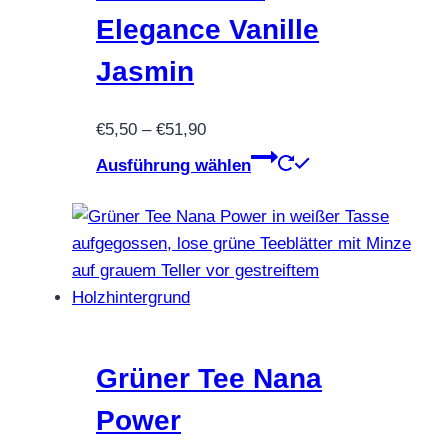
auf
Elegance Vanille
der
Produktseite
Jasmin
gewählt
werden
Preisspanne:
€
5,50
–
€
51,90
€5,50
Dieses
Ausführung wählen
bis
Produkt
€51,90
weist
mehrere
Varianten
auf.
Die
Optionen
können
Grüner Tee Nana
auf
Power
der