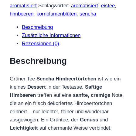
Himbeertörtchen
aromatisiert
Schlagwörter:
aromatisiert
,
eistee
,
Menge
himbeeren
,
kornblumenblüten
,
sencha
Beschreibung
Zusätzliche Informationen
Rezensionen (0)
Beschreibung
Grüner Tee
Sencha Himbeertörtchen
ist wie ein
kleines
Dessert
in der Teetasse.
Saftige
Himbeeren
treffen auf eine
sanfte, cremige
Note,
die an ein frisch dekoriertes Himbeertörtchen
erinnert – nur leichter, feiner und wunderbar
ausgewogen. Ein Grüntee, der
Genuss
und
Leichtigkeit
auf charmante Weise verbindet.