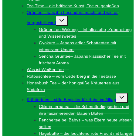
Tea Time – die britische Kunst, Tee zu genießen
Grüntee – was ihn besonders macht und wie er
Untermenü
hergestellt wird
umschalten
Grüner Tee Wirkung – Inhaltsstoffe, Zubereitung
und Wissenswertes
Gyokuro – Japans edler Schattentee mit
intensivem Umami
Sencha Grüntee– Japans klassischer Tee mit
frischem Aroma
Was ist Weißer Tee
Rotbuschtee – vom Cederberg in die Teetasse
Honeybush Tee – der honigsüße Kräutertee aus
Südafrika
Unterme
Kräutertees – stille Begleiter für Ruhe im Alltag
umschalt
Clitoria ternatea – die Schmetterlingserbse und
ihre faszinierenden blauen Blüten
Fencheltee bei Babys – was Eltern heute wissen
sollten
Hagebutte – die leuchtend rote Frucht mit langer