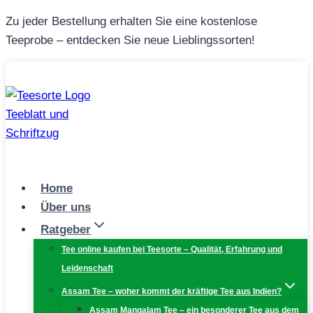
Zum
Zu jeder Bestellung erhalten Sie eine kostenlose
Inhalt
Teeprobe – entdecken Sie neue Lieblingssorten!
springen
Home
Über uns
Ratgeber
Tee online kaufen bei Teesorte – Qualität, Erfahrung und
Leidenschaft
Assam Tee – woher kommt der kräftige Tee aus Indien?
Assam Mangalam Tee – ein besonderer Tee aus dem