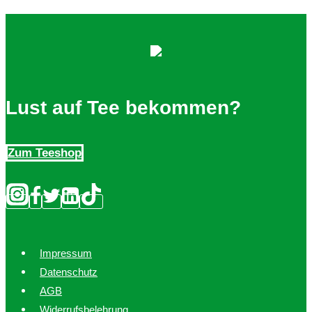
Varianten
auf.
Die
Optionen
können
auf
Lust auf Tee bekommen?
der
Produktseite
Zum Teeshop
gewählt
werden
Impressum
Datenschutz
AGB
Widerrufsbelehrung