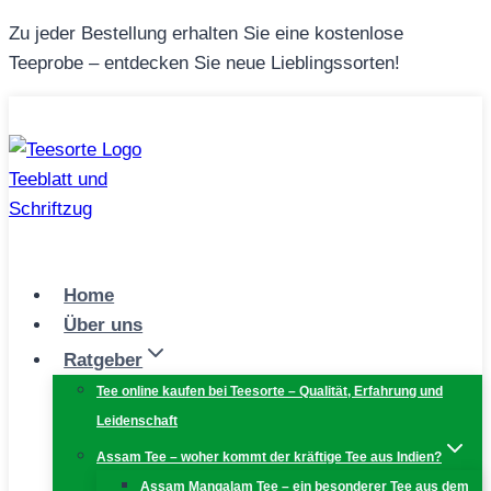
Zum
Zu jeder Bestellung erhalten Sie eine kostenlose
Inhalt
Teeprobe – entdecken Sie neue Lieblingssorten!
springen
Home
Über uns
Ratgeber
Tee online kaufen bei Teesorte – Qualität, Erfahrung und
Leidenschaft
Assam Tee – woher kommt der kräftige Tee aus Indien?
Assam Mangalam Tee – ein besonderer Tee aus dem