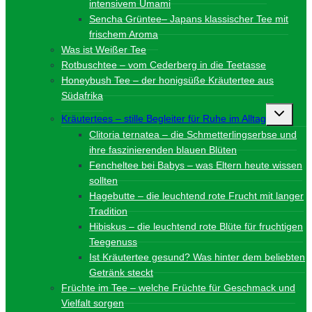
intensivem Umami
Sencha Grüntee– Japans klassischer Tee mit
frischem Aroma
Was ist Weißer Tee
Rotbuschtee – vom Cederberg in die Teetasse
Honeybush Tee – der honigsüße Kräutertee aus
Südafrika
Unterme
Kräutertees – stille Begleiter für Ruhe im Alltag
umschalt
Clitoria ternatea – die Schmetterlingserbse und
ihre faszinierenden blauen Blüten
Fencheltee bei Babys – was Eltern heute wissen
sollten
Hagebutte – die leuchtend rote Frucht mit langer
Tradition
Hibiskus – die leuchtend rote Blüte für fruchtigen
Teegenuss
Ist Kräutertee gesund? Was hinter dem beliebten
Getränk steckt
Früchte im Tee – welche Früchte für Geschmack und
Vielfalt sorgen