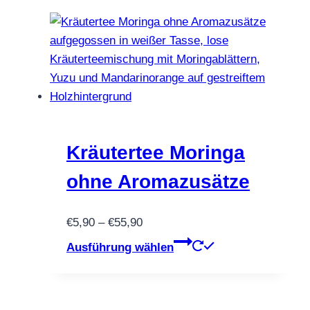
€46,90
weist
mehrere
Varianten
auf.
Die
Optionen
können
auf
Kräutertee Moringa
der
ohne Aromazusätze
Produktseite
gewählt
Preisspanne:
€
5,90
–
€
55,90
werden
€5,90
Dieses
Ausführung wählen
bis
Produkt
€55,90
weist
mehrere