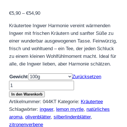
Preisspanne:
€
5,90
–
€
54,90
€5,90
Kräutertee Ingwer Harmonie vereint wärmenden
bis
Ingwer mit frischen Kräutern und sanfter Süße zu
€54,90
einer wunderbar ausgewogenen Tasse. Feinwürzig,
frisch und wohltuend – ein Tee, der jeden Schluck
zu einem kleinen Wohlfühlmoment macht. Ideal für
alle, die Ingwer lieben, aber Harmonie schätzen.
Gewicht
Zurücksetzen
Kräutertee
Ingwer
In den Warenkorb
Harmonie
Artikelnummer:
044KT
Kategorie:
Kräutertee
Menge
Schlagwörter:
ingwer
,
lemon myrtle
,
natürliches
aroma
,
olivenblätter
,
silberlindenblätter
,
zitronenverbene