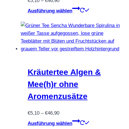
Preisspanne:
€
5,10
–
€
46,90
werden
€5,10
Dieses
Ausführung wählen
bis
Produkt
€46,90
weist
mehrere
Varianten
auf.
Die
Optionen
können
Kräutertee Algen &
auf
Mee(h)r ohne
der
Produktseite
Aromenzusätze
gewählt
werden
Preisspanne:
€
5,10
–
€
46,90
€5,10
Dieses
Ausführung wählen
bis
Produkt