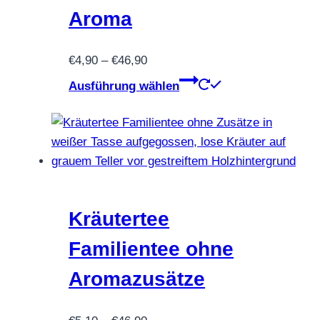
Aroma
Preisspanne:
€
4,90
–
€
46,90
€4,90
Dieses
Ausführung wählen
bis
Produkt
€46,90
weist
mehrere
Varianten
auf.
Die
Optionen
Kräutertee
können
Familientee ohne
auf
der
Aromazusätze
Produktseite
gewählt