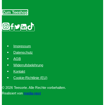
der
Produktseite
Zum Teeshop
gewählt
werden
Impressum
Datenschutz
AGB
Widerrufsbelehrung
Kontakt
Cookie-Richtlinie (EU)
© 2026 Teesorte. Alle Rechte vorbehalten.
Realisiert von
media-next