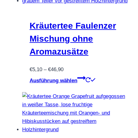
auf.
Die
Optionen
Kräutertee Faulenzer
können
Mischung ohne
auf
der
Aromazusätze
Produktseite
gewählt
Preisspanne:
€
5,10
–
€
46,90
werden
€5,10
Dieses
Ausführung wählen
bis
Produkt
€46,90
weist
mehrere
Varianten
auf.
Die
Optionen