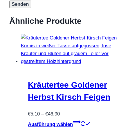
Ähnliche Produkte
Kräutertee Goldener
Herbst Kirsch Feigen
Preisspanne:
€
5,10
–
€
46,90
€5,10
Dieses
Ausführung wählen
bis
Produkt