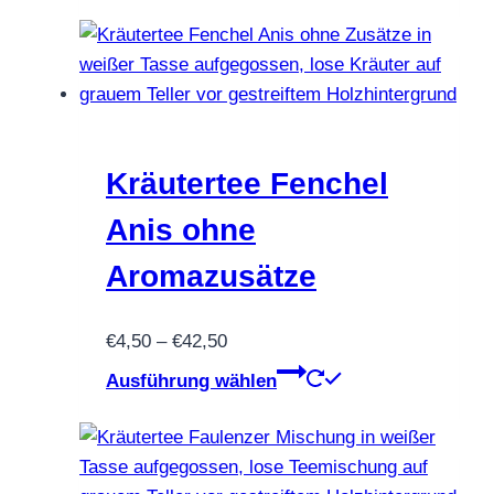
€46,90
weist
mehrere
Varianten
auf.
Die
Optionen
Kräutertee Fenchel
können
Anis ohne
auf
der
Aromazusätze
Produktseite
gewählt
Preisspanne:
€
4,50
–
€
42,50
werden
€4,50
Dieses
Ausführung wählen
bis
Produkt
€42,50
weist
mehrere
Varianten