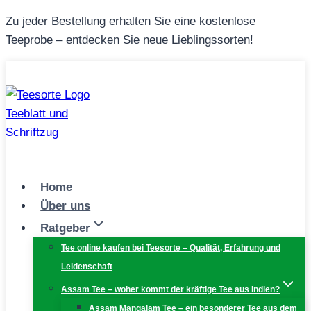
Zum
Zu jeder Bestellung erhalten Sie eine kostenlose
Inhalt
Teeprobe – entdecken Sie neue Lieblingssorten!
springen
Home
Über uns
Ratgeber
Tee online kaufen bei Teesorte – Qualität, Erfahrung und
Leidenschaft
Assam Tee – woher kommt der kräftige Tee aus Indien?
Assam Mangalam Tee – ein besonderer Tee aus dem