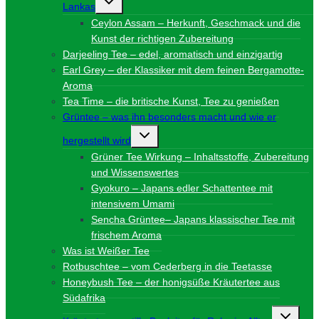
Lankas
umschalten
Ceylon Assam – Herkunft, Geschmack und die
Kunst der richtigen Zubereitung
Darjeeling Tee – edel, aromatisch und einzigartig
Earl Grey – der Klassiker mit dem feinen Bergamotte-
Aroma
Tea Time – die britische Kunst, Tee zu genießen
Grüntee – was ihn besonders macht und wie er
Untermenü
hergestellt wird
umschalten
Grüner Tee Wirkung – Inhaltsstoffe, Zubereitung
und Wissenswertes
Gyokuro – Japans edler Schattentee mit
intensivem Umami
Sencha Grüntee– Japans klassischer Tee mit
frischem Aroma
Was ist Weißer Tee
Rotbuschtee – vom Cederberg in die Teetasse
Honeybush Tee – der honigsüße Kräutertee aus
Südafrika
Unterme