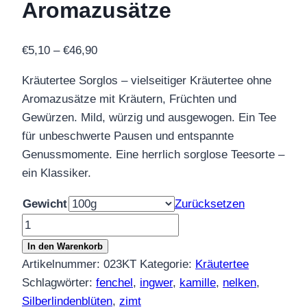
Aromazusätze
Preisspanne:
€
5,10
–
€
46,90
€5,10
Kräutertee Sorglos – vielseitiger Kräutertee ohne
bis
Aromazusätze mit Kräutern, Früchten und
€46,90
Gewürzen. Mild, würzig und ausgewogen. Ein Tee
für unbeschwerte Pausen und entspannte
Genussmomente. Eine herrlich sorglose Teesorte –
ein Klassiker.
Gewicht
Zurücksetzen
Kräutertee
Sorglos
In den Warenkorb
ohne
Artikelnummer:
023KT
Kategorie:
Kräutertee
Aromazusätze
Schlagwörter:
fenchel
,
ingwer
,
kamille
,
nelken
,
Menge
Silberlindenblüten
,
zimt