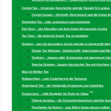
Ceylon Tee – Ursprung, Geschichte und die Teewelt Sri Lankas
Ceylon Assam – Herkunft, Geschmack und die Kunst der
Darjeeling Tee – edel, aromatisch und einzigartig
Earl Grey – der Klassiker mit dem feinen Bergamotte-Aroma
Tea Time – die britische Kunst, Tee zu genießen
Grüntee – was ihn besonders macht und wie er hergestellt wird
Grüner Tee Wirkung – Inhaltsstoffe, Zubereitung und W
Gyokuro – Japans edler Schattentee mit intensivem U
Sencha Grüntee– Japans klassischer Tee mit frischem
Was ist Weißer Tee
Rotbuschtee – vom Cederberg in die Teetasse
Honeybush Tee – der honigsüße Kräutertee aus Südafrika
Kräutertees – stille Begleiter für Ruhe im Alltag
Clitoria ternatea – die Schmetterlingserbse und ihre fas
Fencheltee bei Babys – was Eltern heute wissen sollten