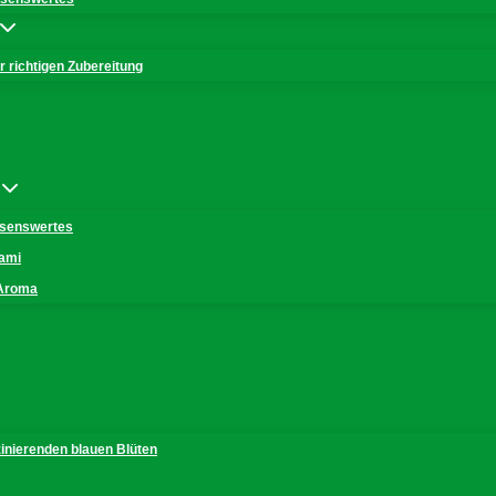
 richtigen Zubereitung
issenswertes
mami
 Aroma
zinierenden blauen Blüten