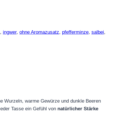
,
ingwer
,
ohne Aromazusatz
,
pfefferminze
,
salbei
,
e Wurzeln, warme Gewürze und dunkle Beeren
jeder Tasse ein Gefühl von
natürlicher Stärke