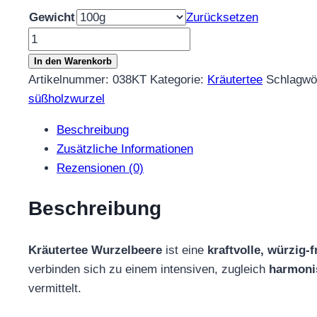
Gewicht
Zurücksetzen
Kräutertee
Wurzelbeere
In den Warenkorb
Menge
Artikelnummer:
038KT
Kategorie:
Kräutertee
Schlagwö
süßholzwurzel
Beschreibung
Zusätzliche Informationen
Rezensionen (0)
Beschreibung
Kräutertee Wurzelbeere
ist eine
kraftvolle, würzig-f
verbinden sich zu einem intensiven, zugleich
harmon
vermittelt.