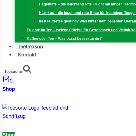
Hagebutte – die leuchtend rote Frucht mit langer Traditi
Hibiskus – die leuchtend rote Blüte für fruchtigen Teeg
Ist Kräutertee gesund? Was hinter dem beliebten Geträn
Früchte im Tee – welche Früchte für Geschmack und Vielfalt s
Kaffee oder Tee – Was passt besser zu dir?
Teelexikon
Kontakt
Teesuche
0
Shop
Shop