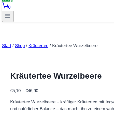
0
Start
/
Shop
/
Kräutertee
/
Kräutertee Wurzelbeere
Kräutertee Wurzelbeere
Preisspanne:
€
5,10
–
€
46,90
€5,10
Kräutertee Wurzelbeere – kräftiger Kräutertee mit Ing
bis
und natürlicher Balance – das macht ihn zu einem wah
€46,90