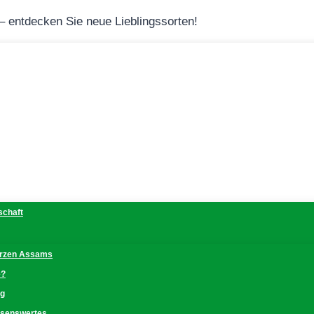
 – entdecken Sie neue Lieblingssorten!
schaft
erzen Assams
e?
ng
issenswertes