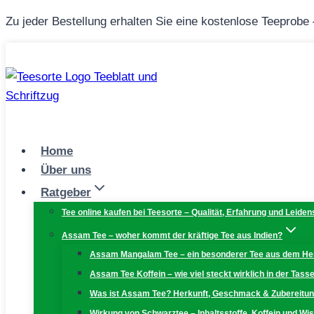
Zum
Zu jeder Bestellung erhalten Sie eine kostenlose Teeprobe
Inhalt
springen
Home
Über uns
Ratgeber
Tee online kaufen bei Teesorte – Qualität, Erfahrung und Leiden
Assam Tee – woher kommt der kräftige Tee aus Indien?
Assam Mangalam Tee – ein besonderer Tee aus dem H
Assam Tee Koffein – wie viel steckt wirklich in der Tass
Was ist Assam Tee? Herkunft, Geschmack & Zubereitu
Wirkung von Schwarztee – Inhaltsstoffe, Koffein und W