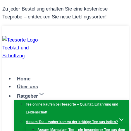
Zum
Zu jeder Bestellung erhalten Sie eine kostenlose
Inhalt
Teeprobe – entdecken Sie neue Lieblingssorten!
springen
Home
Über uns
Ratgeber
Tee online kaufen bei Teesorte – Qualität, Erfahrung und
Leidenschaft
Assam Tee – woher kommt der kräftige Tee aus Indien?
Assam Mangalam Tee – ein besonderer Tee aus dem