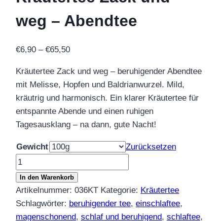
weg – Abendtee
Preisspanne:
€
6,90
–
€
65,50
€6,90
Kräutertee Zack und weg – beruhigender Abendtee
bis
mit Melisse, Hopfen und Baldrianwurzel. Mild,
€65,50
kräutrig und harmonisch. Ein klarer Kräutertee für
entspannte Abende und einen ruhigen
Tagesausklang – na dann, gute Nacht!
Gewicht
Zurücksetzen
Kräutertee
Zack
In den Warenkorb
und
Artikelnummer:
036KT
Kategorie:
Kräutertee
weg
Schlagwörter:
beruhigender tee
,
einschlaftee
,
–
magenschonend
,
schlaf und beruhigend
,
schlaftee
,