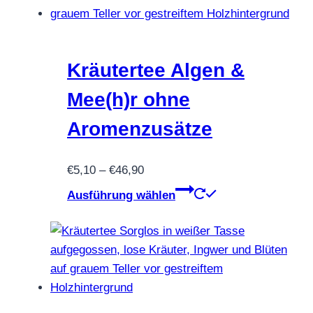
auf.
Die
Optionen
können
Kräutertee Algen &
auf
Mee(h)r ohne
der
Produktseite
Aromenzusätze
gewählt
werden
Preisspanne:
€
5,10
–
€
46,90
€5,10
Dieses
Ausführung wählen
bis
Produkt
€46,90
weist
mehrere
Varianten
auf.
Die