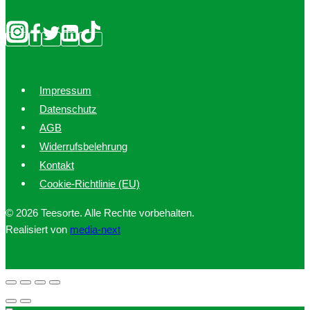
werden
Impressum
Datenschutz
AGB
Widerrufsbelehrung
Kontakt
Cookie-Richtlinie (EU)
© 2026 Teesorte. Alle Rechte vorbehalten.
Realisiert von
media-next