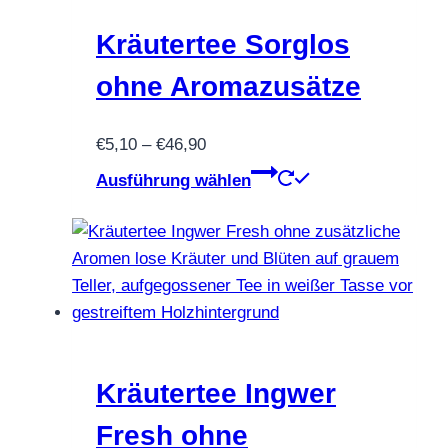
Optionen
können
Kräutertee Sorglos
auf
ohne Aromazusätze
der
Produktseite
Preisspanne:
€
5,10
–
€
46,90
gewählt
€5,10
Dieses
werden
Ausführung wählen
bis
Produkt
€46,90
weist
mehrere
Varianten
auf.
Die
Optionen
können
Kräutertee Ingwer
auf
Fresh ohne
der