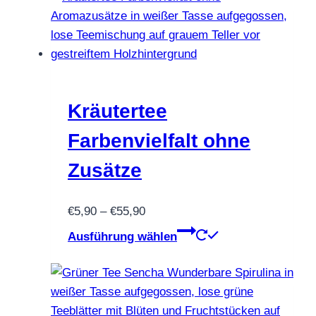
Kräutertee
Farbenvielfalt ohne
Zusätze
Preisspanne:
€
5,90
–
€
55,90
€5,90
Dieses
Ausführung wählen
bis
Produkt
€55,90
weist
mehrere
Varianten