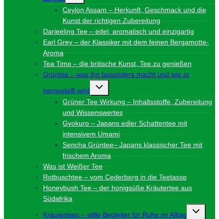
Ceylon Assam – Herkunft, Geschmack und die
Kunst der richtigen Zubereitung
Darjeeling Tee – edel, aromatisch und einzigartig
Earl Grey – der Klassiker mit dem feinen Bergamotte-
Aroma
Tea Time – die britische Kunst, Tee zu genießen
Grüntee – was ihn besonders macht und wie er
Untermenü
hergestellt wird
umschalten
Grüner Tee Wirkung – Inhaltsstoffe, Zubereitung
und Wissenswertes
Gyokuro – Japans edler Schattentee mit
intensivem Umami
Sencha Grüntee– Japans klassischer Tee mit
frischem Aroma
Was ist Weißer Tee
Rotbuschtee – vom Cederberg in die Teetasse
Honeybush Tee – der honigsüße Kräutertee aus
Südafrika
Unterme
Kräutertees – stille Begleiter für Ruhe im Alltag
umschalt