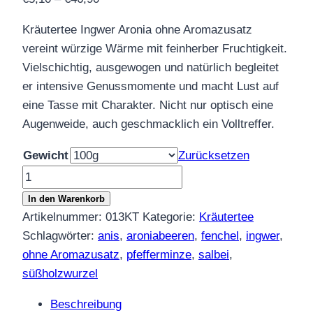
€5,10
Kräutertee Ingwer Aronia ohne Aromazusatz
bis
vereint würzige Wärme mit feinherber Fruchtigkeit.
€46,90
Vielschichtig, ausgewogen und natürlich begleitet
er intensive Genussmomente und macht Lust auf
eine Tasse mit Charakter. Nicht nur optisch eine
Augenweide, auch geschmacklich ein Volltreffer.
Gewicht
Zurücksetzen
Kräutertee
Ingwer
In den Warenkorb
Aronia
Artikelnummer:
013KT
Kategorie:
Kräutertee
Menge
Schlagwörter:
anis
,
aroniabeeren
,
fenchel
,
ingwer
,
ohne Aromazusatz
,
pfefferminze
,
salbei
,
süßholzwurzel
Beschreibung