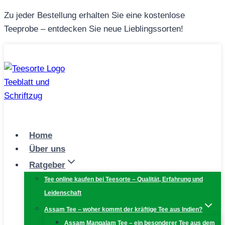
Zum
Zu jeder Bestellung erhalten Sie eine kostenlose
Inhalt
Teeprobe – entdecken Sie neue Lieblingssorten!
springen
Home
Über uns
Ratgeber
Tee online kaufen bei Teesorte – Qualität, Erfahrung und
Leidenschaft
Assam Tee – woher kommt der kräftige Tee aus Indien?
Assam Mangalam Tee – ein besonderer Tee aus dem