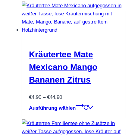
Kräutertee Mate
Mexicano Mango
Bananen Zitrus
Preisspanne:
€
4,90
–
€
44,90
€4,90
Dieses
Ausführung wählen
bis
Produkt
€44,90
weist
mehrere