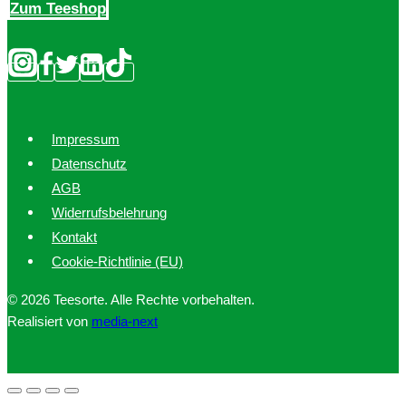
Zum Teeshop
gewählt
werden
Impressum
Datenschutz
AGB
Widerrufsbelehrung
Kontakt
Cookie-Richtlinie (EU)
© 2026 Teesorte. Alle Rechte vorbehalten.
Realisiert von
media-next