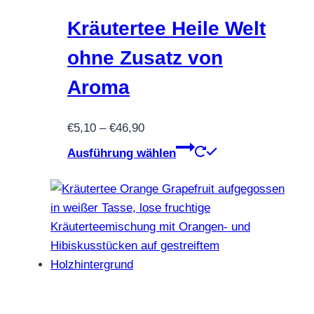
Optionen
können
Kräutertee Heile Welt
auf
ohne Zusatz von
der
Produktseite
Aroma
gewählt
werden
Preisspanne:
€
5,10
–
€
46,90
€5,10
Dieses
Ausführung wählen
bis
Produkt
€46,90
weist
mehrere
Varianten
auf.
Die
Optionen
können