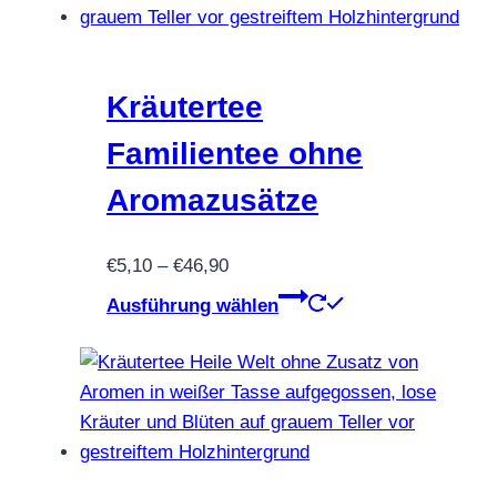
Varianten
auf.
Die
Optionen
Kräutertee
können
Familientee ohne
auf
der
Aromazusätze
Produktseite
gewählt
Preisspanne:
€
5,10
–
€
46,90
werden
€5,10
Dieses
Ausführung wählen
bis
Produkt
€46,90
weist
mehrere
Varianten
auf.
Die