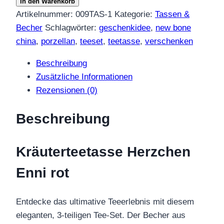
In den Warenkorb
Enni
Artikelnummer:
009TAS-1
Kategorie:
Tassen &
rot
Becher
Schlagwörter:
geschenkidee
,
new bone
Menge
china
,
porzellan
,
teeset
,
teetasse
,
verschenken
Beschreibung
Zusätzliche Informationen
Rezensionen (0)
Beschreibung
Kräuterteetasse Herzchen
Enni rot
Entdecke das ultimative Teeerlebnis mit diesem
eleganten, 3-teiligen Tee-Set. Der Becher aus