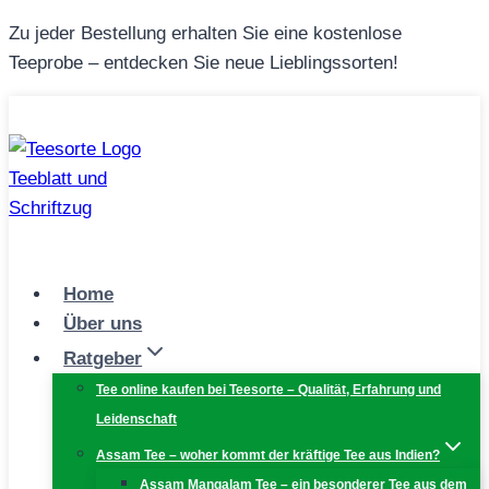
Zum
Zu jeder Bestellung erhalten Sie eine kostenlose
Inhalt
Teeprobe – entdecken Sie neue Lieblingssorten!
springen
Home
Über uns
Ratgeber
Tee online kaufen bei Teesorte – Qualität, Erfahrung und
Leidenschaft
Assam Tee – woher kommt der kräftige Tee aus Indien?
Assam Mangalam Tee – ein besonderer Tee aus dem