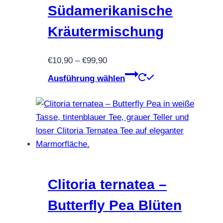
Südamerikanische
Kräutermischung
Preisspanne:
€
10,90
–
€
99,90
€10,90
Dieses
Ausführung wählen
bis
Produkt
€99,90
weist
mehrere
Varianten
auf.
Die
Optionen
können
Clitoria ternatea –
auf
Butterfly Pea Blüten
der
Produktseite