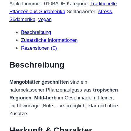
–
Artikelnummer:
010BADE
Kategorie:
Traditionelle
Traditioneller
Pflanzen aus Südamerika
Schlagwörter:
stress
,
Tee
Südamerika
,
vegan
Menge
Beschreibung
Zusätzliche Informationen
Rezensionen (0)
Beschreibung
Mangoblätter geschnitten
sind ein
naturbelassener Pflanzenaufguss aus
tropischen
Regionen
.
Mild-herb
im Geschmack mit feiner,
leicht würziger Note – ursprünglich, klar und ohne
Zusätze.
Herkunft & Charakter