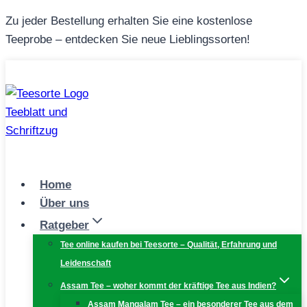
Zum
Zu jeder Bestellung erhalten Sie eine kostenlose
Inhalt
Teeprobe – entdecken Sie neue Lieblingssorten!
springen
Home
Über uns
Ratgeber
Tee online kaufen bei Teesorte – Qualität, Erfahrung und
Leidenschaft
Assam Tee – woher kommt der kräftige Tee aus Indien?
Assam Mangalam Tee – ein besonderer Tee aus dem