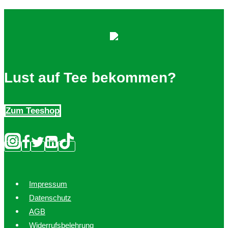
Varianten
auf.
Die
Optionen
können
auf
Lust auf Tee bekommen?
der
Produktseite
Zum Teeshop
gewählt
werden
Impressum
Datenschutz
AGB
Widerrufsbelehrung