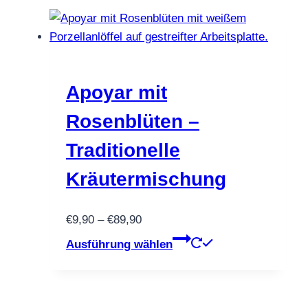
€89,90
weist
mehrere
Varianten
auf.
Die
Apoyar mit
Optionen
Rosenblüten –
können
auf
Traditionelle
der
Kräutermischung
Produktseite
gewählt
werden
Preisspanne:
€
9,90
–
€
89,90
€9,90
Dieses
Ausführung wählen
bis
Produkt
€89,90
weist
mehrere