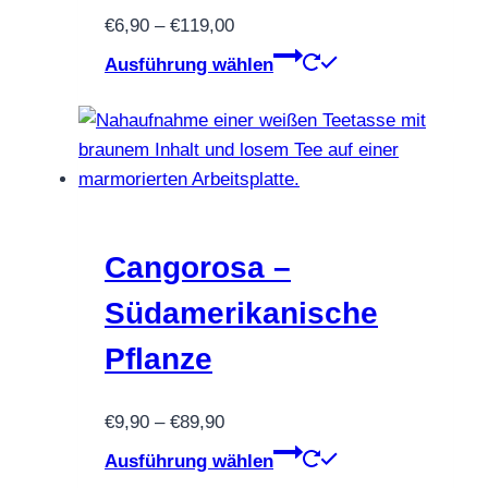
Preisspanne:
€
6,90
–
€
119,00
gewählt
€6,90
Dieses
werden
Ausführung wählen
bis
Produkt
€119,00
weist
mehrere
Varianten
auf.
Die
Optionen
Cangorosa –
können
Südamerikanische
auf
der
Pflanze
Produktseite
gewählt
Preisspanne:
€
9,90
–
€
89,90
werden
€9,90
Dieses
Ausführung wählen
bis
Produkt