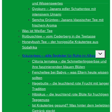
und Wissenswertes
Gyokuro – Japans edler Schattentee mit
intensivem Umami
Sencha Grüntee– Japans klassischer Tee mit
frischem Aroma
Was ist Weißer Tee
Rotbuschtee – vom Cederberg in die Teetasse
Honeybush Tee – der honigsüße Kräutertee aus
Südafrika
Unterme
Kräutertees – stille Begleiter für Ruhe im Alltag
umschalt
Clitoria ternatea – die Schmetterlingserbse und
ihre faszinierenden blauen Blüten
Fencheltee bei Babys – was Eltern heute wissen
sollten
Hagebutte – die leuchtend rote Frucht mit langer
Tradition
Hibiskus – die leuchtend rote Blüte für fruchtigen
Teegenuss
Ist Kräutertee gesund? Was hinter dem beliebten
Getränk steckt