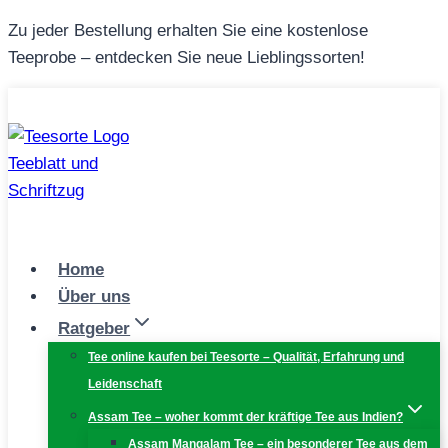
Zum
Zu jeder Bestellung erhalten Sie eine kostenlose
Inhalt
Teeprobe – entdecken Sie neue Lieblingssorten!
springen
Home
Über uns
Ratgeber
Tee online kaufen bei Teesorte – Qualität, Erfahrung und
Leidenschaft
Assam Tee – woher kommt der kräftige Tee aus Indien?
Assam Mangalam Tee – ein besonderer Tee aus dem