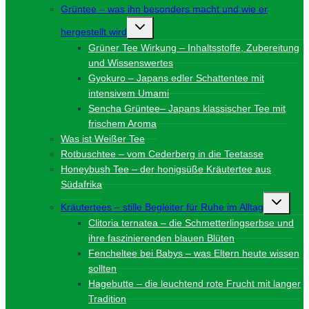
Grüntee – was ihn besonders macht und wie er
Untermenü
hergestellt wird
umschalten
Grüner Tee Wirkung – Inhaltsstoffe, Zubereitung
und Wissenswertes
Gyokuro – Japans edler Schattentee mit
intensivem Umami
Sencha Grüntee– Japans klassischer Tee mit
frischem Aroma
Was ist Weißer Tee
Rotbuschtee – vom Cederberg in die Teetasse
Honeybush Tee – der honigsüße Kräutertee aus
Südafrika
Unterme
Kräutertees – stille Begleiter für Ruhe im Alltag
umschalt
Clitoria ternatea – die Schmetterlingserbse und
ihre faszinierenden blauen Blüten
Fencheltee bei Babys – was Eltern heute wissen
sollten
Hagebutte – die leuchtend rote Frucht mit langer
Tradition