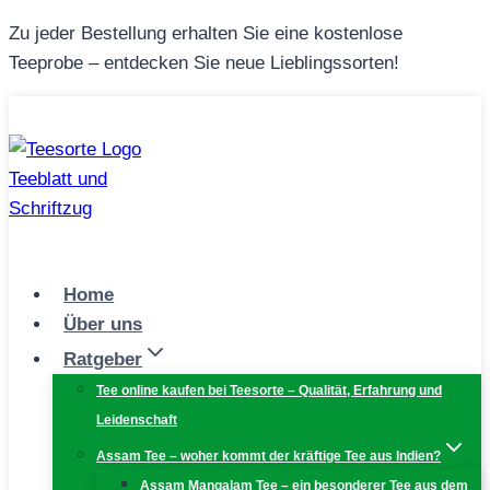
Zum
Zu jeder Bestellung erhalten Sie eine kostenlose
Inhalt
Teeprobe – entdecken Sie neue Lieblingssorten!
springen
Home
Über uns
Ratgeber
Tee online kaufen bei Teesorte – Qualität, Erfahrung und
Leidenschaft
Assam Tee – woher kommt der kräftige Tee aus Indien?
Assam Mangalam Tee – ein besonderer Tee aus dem