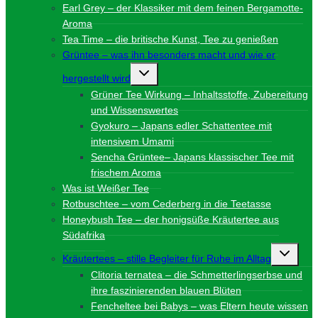
Earl Grey – der Klassiker mit dem feinen Bergamotte-
Aroma
Tea Time – die britische Kunst, Tee zu genießen
Grüntee – was ihn besonders macht und wie er
Untermenü
hergestellt wird
umschalten
Grüner Tee Wirkung – Inhaltsstoffe, Zubereitung
und Wissenswertes
Gyokuro – Japans edler Schattentee mit
intensivem Umami
Sencha Grüntee– Japans klassischer Tee mit
frischem Aroma
Was ist Weißer Tee
Rotbuschtee – vom Cederberg in die Teetasse
Honeybush Tee – der honigsüße Kräutertee aus
Südafrika
Unterme
Kräutertees – stille Begleiter für Ruhe im Alltag
umschalt
Clitoria ternatea – die Schmetterlingserbse und
ihre faszinierenden blauen Blüten
Fencheltee bei Babys – was Eltern heute wissen