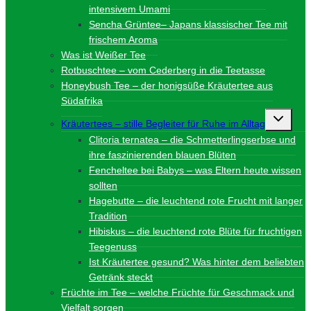
intensivem Umami
Sencha Grüntee– Japans klassischer Tee mit
frischem Aroma
Was ist Weißer Tee
Rotbuschtee – vom Cederberg in die Teetasse
Honeybush Tee – der honigsüße Kräutertee aus
Südafrika
Unterme
Kräutertees – stille Begleiter für Ruhe im Alltag
umschalt
Clitoria ternatea – die Schmetterlingserbse und
ihre faszinierenden blauen Blüten
Fencheltee bei Babys – was Eltern heute wissen
sollten
Hagebutte – die leuchtend rote Frucht mit langer
Tradition
Hibiskus – die leuchtend rote Blüte für fruchtigen
Teegenuss
Ist Kräutertee gesund? Was hinter dem beliebten
Getränk steckt
Früchte im Tee – welche Früchte für Geschmack und
Vielfalt sorgen