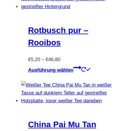
Rotbusch pur –
Rooibos
Preisspanne:
€
5,20
–
€
46,80
€5,20
Dieses
Ausführung wählen
bis
Produkt
€46,80
weist
mehrere
Varianten
auf.
Die
Optionen
China Pai Mu Tan
können