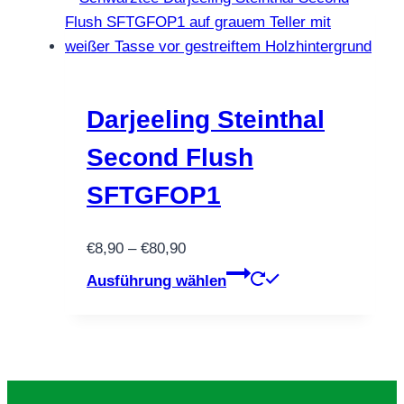
mehrere
Varianten
auf.
Die
Optionen
Darjeeling Steinthal
können
Second Flush
auf
der
SFTGFOP1
Produktseite
gewählt
Preisspanne:
€
8,90
–
€
80,90
werden
€8,90
Dieses
Ausführung wählen
bis
Produkt
€80,90
weist
mehrere
Varianten
auf.