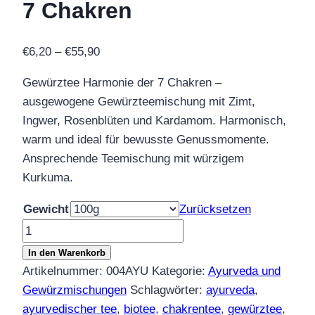
7 Chakren
Preisspanne:
€
6,20
–
€
55,90
€6,20
Gewürztee Harmonie der 7 Chakren –
bis
ausgewogene Gewürzteemischung mit Zimt,
€55,90
Ingwer, Rosenblüten und Kardamom. Harmonisch,
warm und ideal für bewusste Genussmomente.
Ansprechende Teemischung mit würzigem
Kurkuma.
Gewicht
Zurücksetzen
Gewürztee
Harmonie
In den Warenkorb
der
Artikelnummer:
004AYU
Kategorie:
Ayurveda und
7
Gewürzmischungen
Schlagwörter:
ayurveda
,
Chakren
ayurvedischer tee
,
biotee
,
chakrentee
,
gewürztee
,