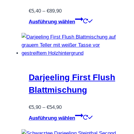
auf
Preisspanne:
€
5,40
–
€
89,90
der
€5,40
Dieses
Ausführung wählen
Produktseite
bis
Produkt
gewählt
€89,90
weist
werden
mehrere
Varianten
auf.
Die
Optionen
Darjeeling First Flush
können
Blattmischung
auf
der
Preisspanne:
€
5,90
–
€
54,90
Produktseite
€5,90
Dieses
gewählt
Ausführung wählen
bis
Produkt
werden
€54,90
weist