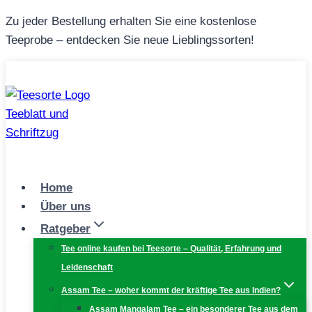
Zum
Zu jeder Bestellung erhalten Sie eine kostenlose
Inhalt
Teeprobe – entdecken Sie neue Lieblingssorten!
springen
Home
Über uns
Ratgeber
Tee online kaufen bei Teesorte – Qualität, Erfahrung und
Leidenschaft
Assam Tee – woher kommt der kräftige Tee aus Indien?
Assam Mangalam Tee – ein besonderer Tee aus dem