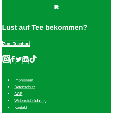
Die
Optionen
können
auf
Lust auf Tee bekommen?
der
Produktseite
Zum Teeshop
gewählt
werden
Impressum
Datenschutz
AGB
Widerrufsbelehrung
Kontakt