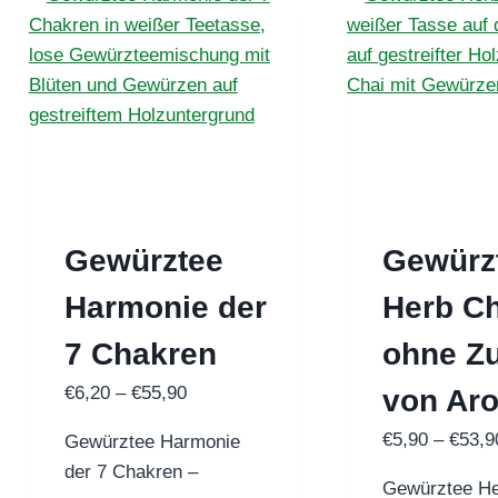
Die
Optionen
können
auf
der
Produktseite
gewählt
werden
Gewürztee
Gewürz
Harmonie der
Herb Ch
7 Chakren
ohne Z
Preisspanne:
€
6,20
–
€
55,90
von Ar
€6,20
€
5,90
–
€
53,9
Gewürztee Harmonie
bis
der 7 Chakren –
€55,90
Gewürztee He