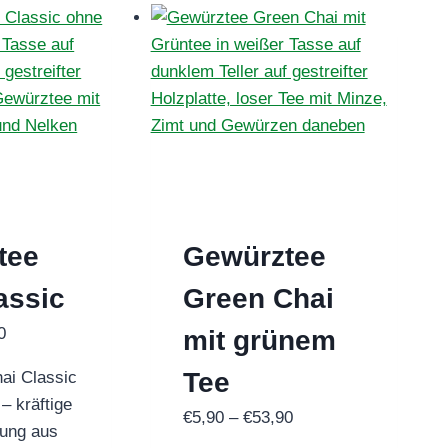
tee
Gewürztee
assic
Green Chai
Preisspanne:
0
mit grünem
€6,90
Tee
ai Classic
bis
– kräftige
€62,90
Preisspanne:
€
5,90
–
€
53,90
ung aus
€5,90