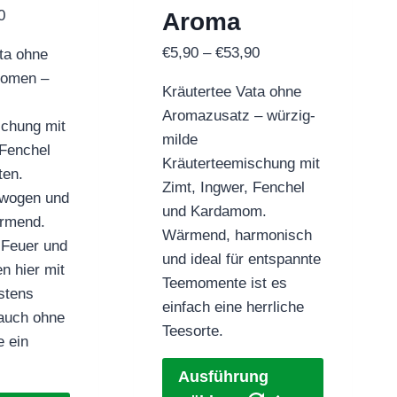
Preisspanne:
0
Aroma
€5,90
Preisspanne:
€
5,90
–
€
53,90
tta ohne
bis
€5,90
romen –
€53,90
Kräutertee Vata ohne
bis
Aromazusatz – würzig-
€53,90
schung mit
milde
 Fenchel
Kräuterteemischung mit
ten.
Zimt, Ingwer, Fenchel
ewogen und
und Kardamom.
rmend.
Wärmend, harmonisch
 Feuer und
und ideal für entspannte
n hier mit
Teemomente ist es
stens
einfach eine herrliche
 auch ohne
Teesorte.
e ein
Dieses
Ausführung
Produkt