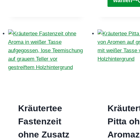
wählen
auf.
Die
Optionen
können
auf
der
Produktseite
gewählt
werden
Kräutertee
Kräuter
Fastenzeit
Pitta o
ohne Zusatz
Aromaz