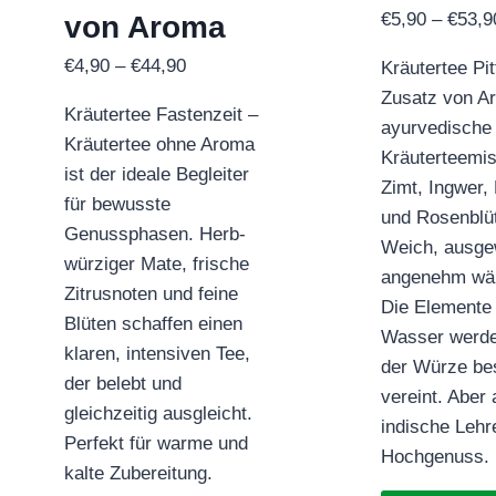
€
5,90
–
€
53,9
von Aroma
Preisspanne:
€
4,90
–
€
44,90
Kräutertee Pi
€4,90
Zusatz von A
Kräutertee Fastenzeit –
bis
ayurvedische
Kräutertee ohne Aroma
€44,90
Kräuterteemi
ist der ideale Begleiter
Zimt, Ingwer,
für bewusste
und Rosenblü
Genussphasen. Herb-
Weich, ausg
würziger Mate, frische
angenehm wä
Zitrusnoten und feine
Die Elemente
Blüten schaffen einen
Wasser werde
klaren, intensiven Tee,
der Würze be
der belebt und
vereint. Aber
gleichzeitig ausgleicht.
indische Lehr
Perfekt für warme und
Hochgenuss.
kalte Zubereitung.