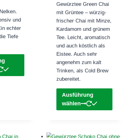
Gewürztee Green Chai
bis
Nelken.
mit Grüntee – würzig-
€53,90
ensiv und
frischer Chai mit Minze,
Ein echter
Kardamom und grünem
die Tiefe
Tee. Leicht, aromatisch
und auch köstlich als
Eistee. Auch sehr
Dieses
ng
angenehm zum kalt
Produkt
Trinken, als Cold Brew
weist
zubereitet.
mehrere
Varianten
Dieses
Ausführung
auf.
Produkt
wählen
Die
weist
Optionen
mehrere
können
Varianten
auf
auf.