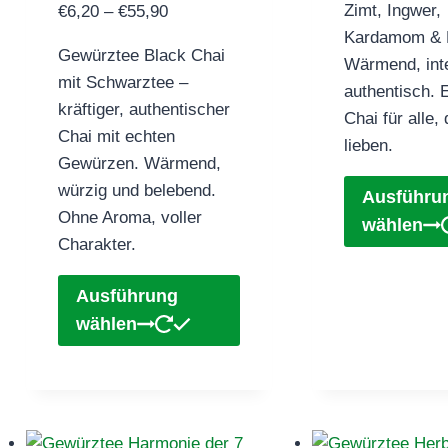
Preisspanne:
Zimt, Ingwer,
€
6,20
–
€
55,90
€6,20
Kardamom & 
Gewürztee Black Chai
bis
Wärmend, int
mit Schwarztee –
€55,90
authentisch. 
kräftiger, authentischer
Chai für alle, 
Chai mit echten
lieben.
Gewürzen. Wärmend,
würzig und belebend.
Ausführu
Ohne Aroma, voller
wählen
Charakter.
Dieses
Ausführung
Produkt
wählen
weist
mehrere
Varianten
auf.