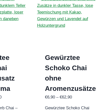
der
Die
Produktseite
Optionen
gewählt
können
werden
auf
der
Produktsei
gewählt
werden
tee
Gewürztee
ai
Schoko Chai
usatz
ohne
oma
Aromenzusätze
Preisspanne:
Preisspanne:
0
€
6,90
–
€
62,90
€5,90
€6,90
rb Chai –
Gewürztee Schoko Chai