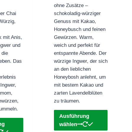
bis
bis
ohne Zusätze –
€53,90
€62,90
er Chai
schokoladig-würziger
Würzig,
Genuss mit Kakao,
Honeybusch und feinen
k mit Anis,
Gewürzen. Warm,
ngwer und
weich und perfekt für
 die
entspannte Abende. Der
ieben. Das
würzige Ingwer, der sich
an den lieblichen
rlebnis
Honeybosh anlehnt, um
Ingwer,
mit bestem Kakao und
damom,
zarten Lavendelblüten
Gewürzen,
zu träumen.
 tummeln.
Dieses
Ausführung
Dieses
Produkt
ng
wählen
Produkt
weist