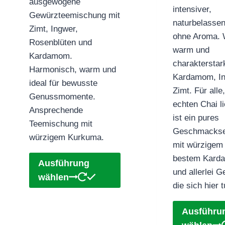
ausgewogene
intensiver,
Gewürzteemischung mit
naturbelassen
Zimt, Ingwer,
ohne Aroma. 
Rosenblüten und
warm und
Kardamom.
charakterstar
Harmonisch, warm und
Kardamom, I
ideal für bewusste
Zimt. Für alle,
Genussmomente.
echten Chai l
Ansprechende
ist ein pures
Teemischung mit
Geschmackse
würzigem Kurkuma.
mit würzigem 
bestem Kar
Dieses
Ausführung
und allerlei 
Produkt
wählen
die sich hier
weist
mehrere
Ausführu
Varianten