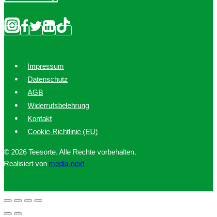
werden
Impressum
Datenschutz
AGB
Widerrufsbelehrung
Kontakt
Cookie-Richtlinie (EU)
© 2026 Teesorte. Alle Rechte vorbehalten.
Realisiert von
media-next