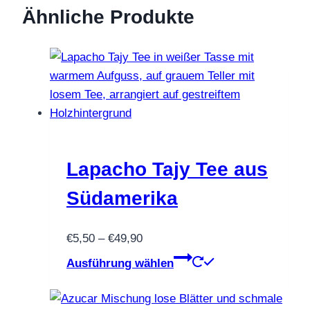
Ähnliche Produkte
Lapacho Tajy Tee aus
Südamerika
Preisspanne:
€
5,50
–
€
49,90
€5,50
Dieses
Ausführung wählen
bis
Produkt
€49,90
weist