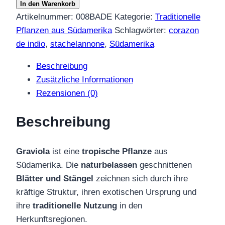
In den Warenkorb
(Annona
Artikelnummer:
008BADE
Kategorie:
Traditionelle
muricata)
Pflanzen aus Südamerika
Schlagwörter:
corazon
–
de indio
,
stachelannone
,
Südamerika
geschnittene
Beschreibung
Pflanzenteile
Zusätzliche Informationen
aus
Rezensionen (0)
Südamerika
Menge
Beschreibung
Graviola
ist eine
tropische Pflanze
aus
Südamerika. Die
naturbelassen
geschnittenen
Blätter und Stängel
zeichnen sich durch ihre
kräftige Struktur, ihren exotischen Ursprung und
ihre
traditionelle Nutzung
in den
Herkunftsregionen.