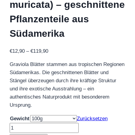
muricata) – geschnittene
Pflanzenteile aus
Südamerika
Preisspanne:
€
12,90
–
€
119,90
€12,90
Graviola Blätter stammen aus tropischen Regionen
bis
Südamerikas. Die geschnittenen Blätter und
€119,90
Stängel überzeugen durch ihre kräftige Struktur
und ihre exotische Ausstrahlung – ein
authentisches Naturprodukt mit besonderem
Ursprung.
Gewicht
Zurücksetzen
Graviola
Blätter