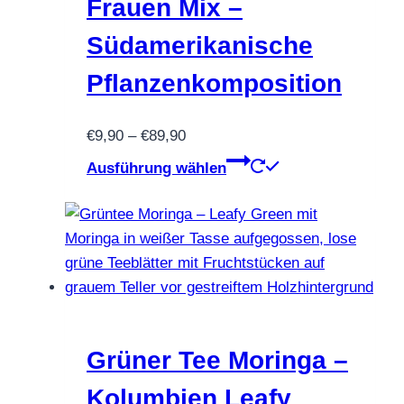
Optionen
Frauen Mix –
können
Südamerikanische
auf
der
Pflanzenkomposition
Produktseite
gewählt
Preisspanne:
€
9,90
–
€
89,90
werden
€9,90
Dieses
Ausführung wählen
bis
Produkt
€89,90
weist
mehrere
Varianten
auf.
Die
Optionen
können
Grüner Tee Moringa –
auf
Kolumbien Leafy
der