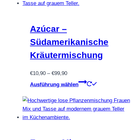
mehrere
Varianten
auf.
Die
Azúcar –
Optionen
Südamerikanische
können
auf
Kräutermischung
der
Produktseite
Preisspanne:
€
10,90
–
€
99,90
gewählt
€10,90
Dieses
Ausführung wählen
werden
bis
Produkt
€99,90
weist
mehrere
Varianten
auf.
Die