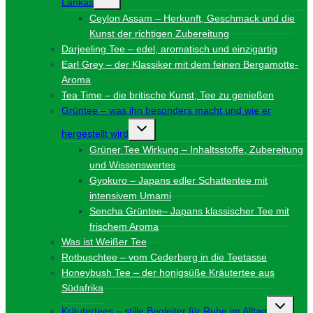
Lankas
umschalten
Ceylon Assam – Herkunft, Geschmack und die
Kunst der richtigen Zubereitung
Darjeeling Tee – edel, aromatisch und einzigartig
Earl Grey – der Klassiker mit dem feinen Bergamotte-
Aroma
Tea Time – die britische Kunst, Tee zu genießen
Grüntee – was ihn besonders macht und wie er
Untermenü
hergestellt wird
umschalten
Grüner Tee Wirkung – Inhaltsstoffe, Zubereitung
und Wissenswertes
Gyokuro – Japans edler Schattentee mit
intensivem Umami
Sencha Grüntee– Japans klassischer Tee mit
frischem Aroma
Was ist Weißer Tee
Rotbuschtee – vom Cederberg in die Teetasse
Honeybush Tee – der honigsüße Kräutertee aus
Südafrika
Unterme
Kräutertees – stille Begleiter für Ruhe im Alltag
umschalt