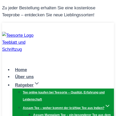
Zum
Zu jeder Bestellung erhalten Sie eine kostenlose
Inhalt
Teeprobe – entdecken Sie neue Lieblingssorten!
springen
Home
Über uns
Ratgeber
Tee online kaufen bei Teesorte – Qualität, Erfahrung und
Leidenschaft
Assam Tee – woher kommt der kräftige Tee aus Indien?
Assam Mangalam Tee – ein besonderer Tee aus dem