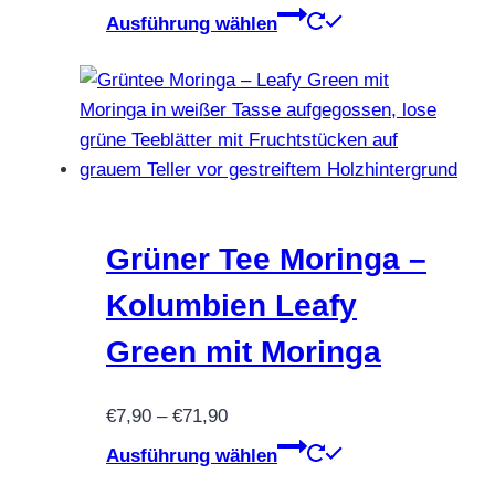
€9,90
Dieses
Ausführung wählen
bis
Produkt
€89,90
weist
mehrere
Varianten
auf.
Die
Optionen
können
Grüner Tee Moringa –
auf
Kolumbien Leafy
der
Produktseite
Green mit Moringa
gewählt
werden
Preisspanne:
€
7,90
–
€
71,90
€7,90
Dieses
Ausführung wählen
bis
Produkt