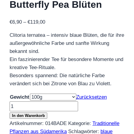
Butterfly Pea Blüten
Preisspanne:
€
6,90
–
€
119,00
€6,90
Clitoria ternatea – intensiv blaue Blüten, die für ihre
bis
außergewöhnliche Farbe und sanfte Wirkung
€119,00
bekannt sind.
Ein faszinierender Tee für besondere Momente und
kreative Tee-Rituale.
Besonders spannend: Die natürliche Farbe
verändert sich bei Zitrone von Blau zu Violett.
Gewicht
Zurücksetzen
Clitoria
ternatea
In den Warenkorb
–
Artikelnummer:
014BADE
Kategorie:
Traditionelle
Butterfly
Pflanzen aus Südamerika
Schlagwörter:
blaue