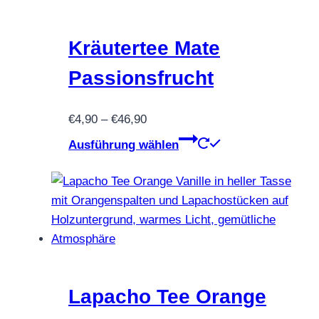
Kräutertee Mate
Passionsfrucht
Preisspanne:
€
4,90
–
€
46,90
€4,90
Dieses
Ausführung wählen
bis
Produkt
€46,90
weist
mehrere
Varianten
auf.
Die
Optionen
können
Lapacho Tee Orange
auf