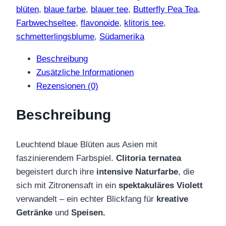
Pea
blüten
,
blaue farbe
,
blauer tee
,
Butterfly Pea Tea
,
Blüten
Farbwechseltee
,
flavonoide
,
klitoris tee
,
Menge
schmetterlingsblume
,
Südamerika
Beschreibung
Zusätzliche Informationen
Rezensionen (0)
Beschreibung
Leuchtend blaue Blüten aus Asien mit
faszinierendem Farbspiel.
Clitoria ternatea
begeistert durch ihre
intensive Naturfarbe
, die
sich mit Zitronensaft in ein
spektakuläres Violett
verwandelt – ein echter Blickfang für
kreative
Getränke
und
Speisen.