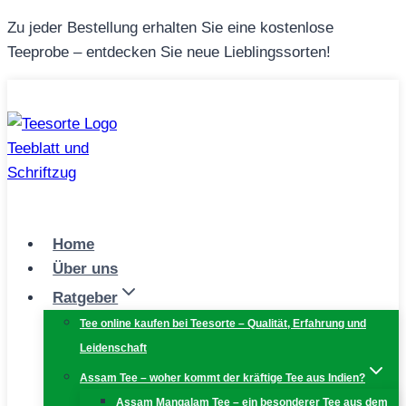
Zum
Zu jeder Bestellung erhalten Sie eine kostenlose
Inhalt
Teeprobe – entdecken Sie neue Lieblingssorten!
springen
Home
Über uns
Ratgeber
Tee online kaufen bei Teesorte – Qualität, Erfahrung und
Leidenschaft
Assam Tee – woher kommt der kräftige Tee aus Indien?
Assam Mangalam Tee – ein besonderer Tee aus dem