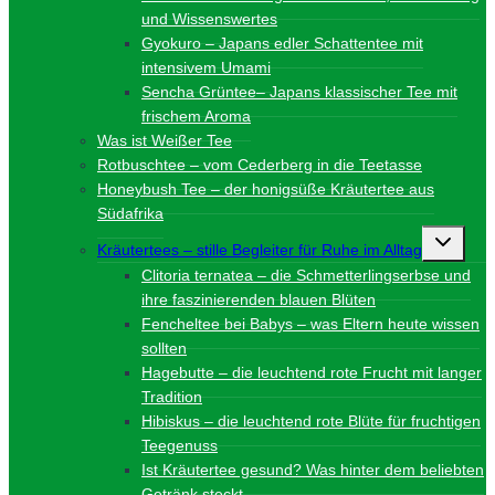
und Wissenswertes
Gyokuro – Japans edler Schattentee mit
intensivem Umami
Sencha Grüntee– Japans klassischer Tee mit
frischem Aroma
Was ist Weißer Tee
Rotbuschtee – vom Cederberg in die Teetasse
Honeybush Tee – der honigsüße Kräutertee aus
Südafrika
Unterme
Kräutertees – stille Begleiter für Ruhe im Alltag
umschalt
Clitoria ternatea – die Schmetterlingserbse und
ihre faszinierenden blauen Blüten
Fencheltee bei Babys – was Eltern heute wissen
sollten
Hagebutte – die leuchtend rote Frucht mit langer
Tradition
Hibiskus – die leuchtend rote Blüte für fruchtigen
Teegenuss
Ist Kräutertee gesund? Was hinter dem beliebten
Getränk steckt