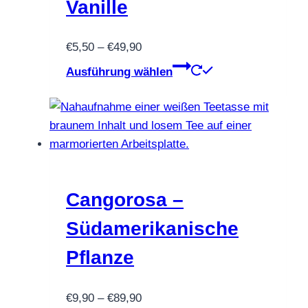
Vanille
der
Produktseite
Preisspanne:
€
5,50
–
€
49,90
gewählt
€5,50
Dieses
werden
Ausführung wählen
bis
Produkt
€49,90
weist
mehrere
Varianten
auf.
Die
Optionen
Cangorosa –
können
Südamerikanische
auf
der
Pflanze
Produktseite
gewählt
Preisspanne:
€
9,90
–
€
89,90
werden