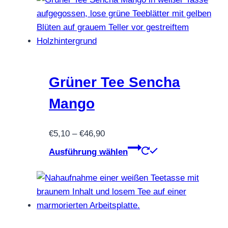
mehrere
Varianten
auf.
Die
Optionen
können
Grüner Tee Sencha
auf
Mango
der
Produktseite
Preisspanne:
€
5,10
–
€
46,90
gewählt
€5,10
Dieses
werden
Ausführung wählen
bis
Produkt
€46,90
weist
mehrere
Varianten
auf.