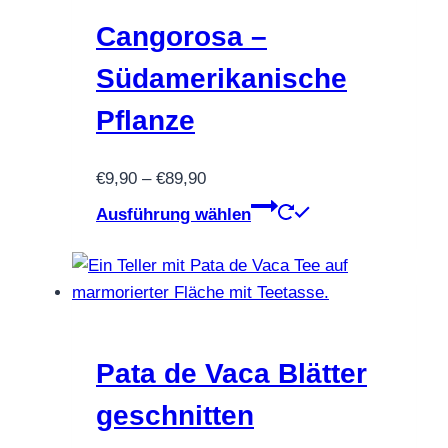
Die
Optionen
Cangorosa –
können
Südamerikanische
auf
der
Pflanze
Produktseite
gewählt
Preisspanne:
€
9,90
–
€
89,90
werden
€9,90
Dieses
Ausführung wählen
bis
Produkt
€89,90
weist
mehrere
Varianten
auf.
Die
Pata de Vaca Blätter
Optionen
geschnitten
können
auf