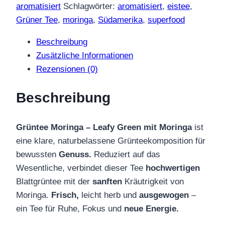
–
aromatisiert
Schlagwörter:
aromatisiert
,
eistee
,
Kolumbien
Grüner Tee
,
moringa
,
Südamerika
,
superfood
Leafy
Beschreibung
Green
Zusätzliche Informationen
mit
Rezensionen (0)
Moringa
Menge
Beschreibung
Grüntee Moringa – Leafy Green mit Moringa
ist
eine klare, naturbelassene Grünteekomposition für
bewussten
Genuss.
Reduziert auf das
Wesentliche, verbindet dieser Tee
hochwertigen
Blattgrüntee mit der
sanften
Kräutrigkeit von
Moringa.
Frisch,
leicht herb und
ausgewogen
–
ein Tee für Ruhe, Fokus und
neue Energie.