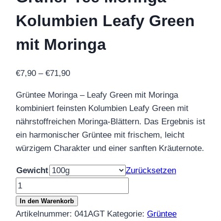
Kolumbien Leafy Green
mit Moringa
Preisspanne:
€
7,90
–
€
71,90
€7,90
Grüntee Moringa – Leafy Green mit Moringa
bis
kombiniert feinsten Kolumbien Leafy Green mit
€71,90
nährstoffreichen Moringa‑Blättern. Das Ergebnis ist
ein harmonischer Grüntee mit frischem, leicht
würzigem Charakter und einer sanften Kräuternote.
Gewicht
Zurücksetzen
Grüner
Tee
In den Warenkorb
Moringa
Artikelnummer:
041AGT
Kategorie:
Grüntee