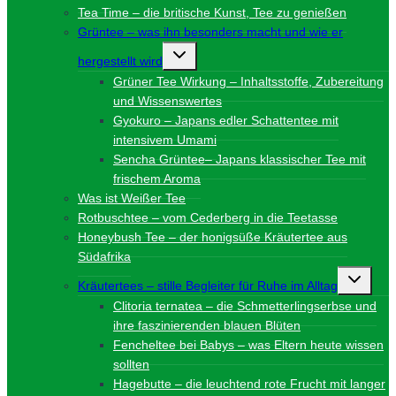
Tea Time – die britische Kunst, Tee zu genießen
Grüntee – was ihn besonders macht und wie er
Untermenü
hergestellt wird
umschalten
Grüner Tee Wirkung – Inhaltsstoffe, Zubereitung
und Wissenswertes
Gyokuro – Japans edler Schattentee mit
intensivem Umami
Sencha Grüntee– Japans klassischer Tee mit
frischem Aroma
Was ist Weißer Tee
Rotbuschtee – vom Cederberg in die Teetasse
Honeybush Tee – der honigsüße Kräutertee aus
Südafrika
Unterme
Kräutertees – stille Begleiter für Ruhe im Alltag
umschalt
Clitoria ternatea – die Schmetterlingserbse und
ihre faszinierenden blauen Blüten
Fencheltee bei Babys – was Eltern heute wissen
sollten
Hagebutte – die leuchtend rote Frucht mit langer