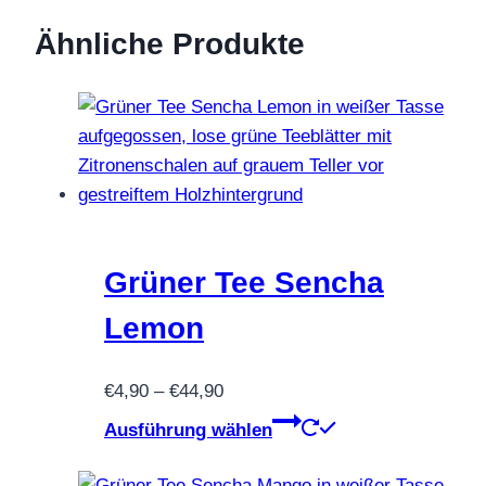
Ähnliche Produkte
Grüner Tee Sencha
Lemon
Preisspanne:
€
4,90
–
€
44,90
€4,90
Dieses
Ausführung wählen
bis
Produkt
€44,90
weist