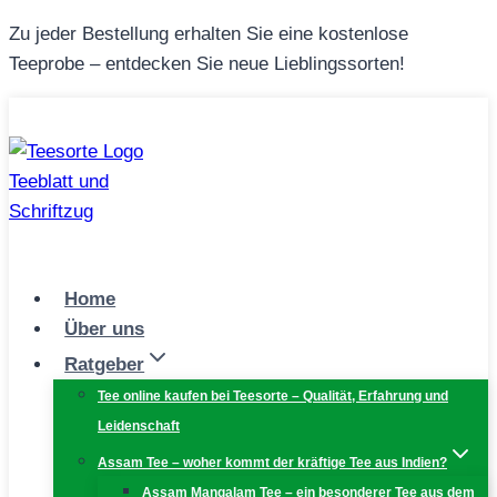
Zum
Zu jeder Bestellung erhalten Sie eine kostenlose
Inhalt
Teeprobe – entdecken Sie neue Lieblingssorten!
springen
Home
Über uns
Ratgeber
Tee online kaufen bei Teesorte – Qualität, Erfahrung und
Leidenschaft
Assam Tee – woher kommt der kräftige Tee aus Indien?
Assam Mangalam Tee – ein besonderer Tee aus dem