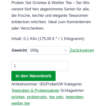
Probier Set Grüntee & Weißer Tee – 5er-Mix
vereint fünf fein abgestimmte Sorten für alle,
die frische, leichte und elegante Teearomen
entdecken möchten. Ideal zum Kennenlernen
oder Verschenken.
Inhalt: 0,1 Kilo (175,00 € * / 1 Kilogramm)
Gewicht
Zurücksetzen
Probier
Set
In den Warenkorb
Grüntee
&
Artikelnummer:
001ProbeGW
Kategorie:
Weißer
Teeproben & Probierpakete
Schlagwörter:
Tee
grüntee
,
probiersets
,
tee sets
,
teeproben
,
Menge
weißer tee