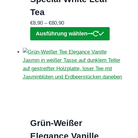
Tea
Preisspanne:
€
8,90
–
€
80,90
€8,90
Dieses
Ausführung wählen
bis
Produkt
€80,90
weist
mehrere
Varianten
auf.
Die
Optionen
können
auf
der
Grün-Weißer
Produktseit
gewählt
Elegance Vanille