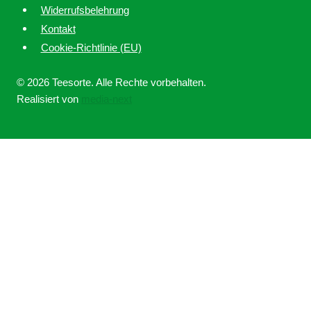
Widerrufsbelehrung
Kontakt
Cookie-Richtlinie (EU)
© 2026 Teesorte. Alle Rechte vorbehalten.
Realisiert von
media-next
Home
Über uns
Untermenü
Ratgeber
umschalten
Tee online kaufen bei Teesorte – Qualität, Erfahrung und
Leidenschaft
Assam Tee – woher kommt der kräftige Tee aus Indien?
Untermenü
umschalten
Assam Mangalam Tee – ein besonderer Tee aus dem