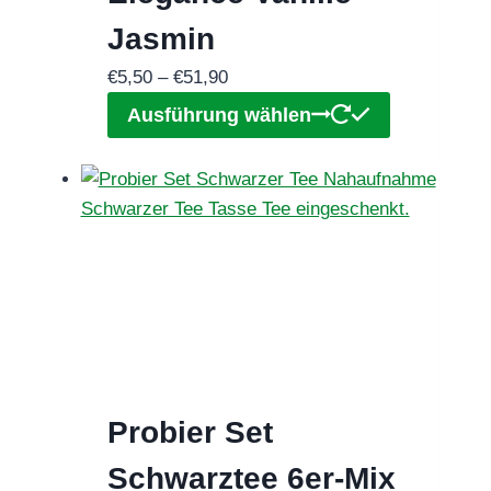
werden
Jasmin
Preisspanne:
€
5,50
–
€
51,90
€5,50
Dieses
Ausführung wählen
bis
Produkt
€51,90
weist
mehrere
Varianten
auf.
Die
Optionen
können
auf
der
Probier Set
Produktseit
gewählt
Schwarztee 6er-Mix
werden