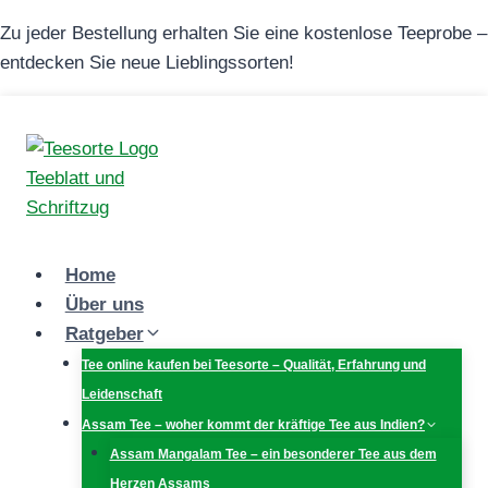
Zum
Zu jeder Bestellung erhalten Sie eine kostenlose Teeprobe –
Inhalt
entdecken Sie neue Lieblingssorten!
springen
Home
Über uns
Ratgeber
Tee online kaufen bei Teesorte – Qualität, Erfahrung und
Leidenschaft
Assam Tee – woher kommt der kräftige Tee aus Indien?
Assam Mangalam Tee – ein besonderer Tee aus dem
Herzen Assams