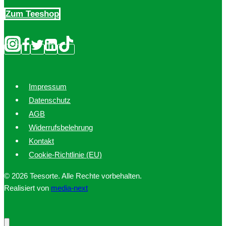
Produktseite
Zum Teeshop
gewählt
werden
Impressum
Datenschutz
AGB
Widerrufsbelehrung
Kontakt
Cookie-Richtlinie (EU)
© 2026 Teesorte. Alle Rechte vorbehalten.
Realisiert von
media-next