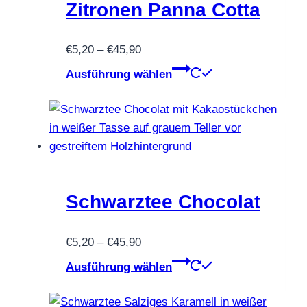
Zitronen Panna Cotta
Preisspanne:
€
5,20
–
€
45,90
€5,20
Dieses
Ausführung wählen
bis
Produkt
€45,90
weist
mehrere
Varianten
auf.
Die
Optionen
Schwarztee Chocolat
können
auf
Preisspanne:
€
5,20
–
€
45,90
der
€5,20
Dieses
Ausführung wählen
Produktseite
bis
Produkt
gewählt
€45,90
weist