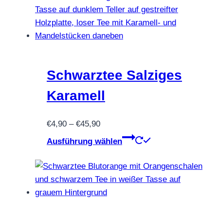
werden
mehrere
Varianten
auf.
Die
Optionen
können
Schwarztee Salziges
auf
Karamell
der
Produktseite
Preisspanne:
€
4,90
–
€
45,90
gewählt
€4,90
Dieses
werden
Ausführung wählen
bis
Produkt
€45,90
weist
mehrere
Varianten
auf.
Die