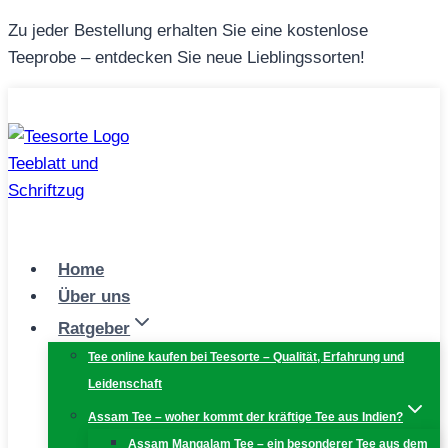
Zum
Zu jeder Bestellung erhalten Sie eine kostenlose
Inhalt
Teeprobe – entdecken Sie neue Lieblingssorten!
springen
Home
Über uns
Ratgeber
Tee online kaufen bei Teesorte – Qualität, Erfahrung und
Leidenschaft
Assam Tee – woher kommt der kräftige Tee aus Indien?
Assam Mangalam Tee – ein besonderer Tee aus dem