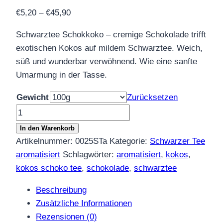
Preisspanne:
€
5,20
–
€
45,90
€5,20
Schwarztee Schokkoko – cremige Schokolade trifft
bis
exotischen Kokos auf mildem Schwarztee. Weich,
€45,90
süß und wunderbar verwöhnend. Wie eine sanfte
Umarmung in der Tasse.
Gewicht
Zurücksetzen
Schwarztee
Schokkoko
In den Warenkorb
Menge
Artikelnummer:
0025STa
Kategorie:
Schwarzer Tee
aromatisiert
Schlagwörter:
aromatisiert
,
kokos
,
kokos schoko tee
,
schokolade
,
schwarztee
Beschreibung
Zusätzliche Informationen
Rezensionen (0)