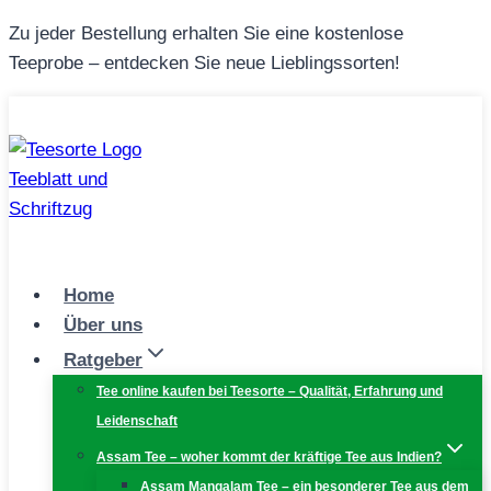
Zum
Zu jeder Bestellung erhalten Sie eine kostenlose
Inhalt
Teeprobe – entdecken Sie neue Lieblingssorten!
springen
Home
Über uns
Ratgeber
Tee online kaufen bei Teesorte – Qualität, Erfahrung und
Leidenschaft
Assam Tee – woher kommt der kräftige Tee aus Indien?
Assam Mangalam Tee – ein besonderer Tee aus dem