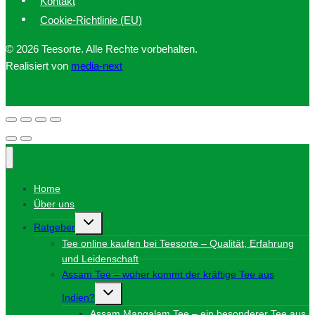
Kontakt
Cookie-Richtlinie (EU)
© 2026 Teesorte. Alle Rechte vorbehalten.
Realisiert von
media-next
Home
Über uns
Untermenü
Ratgeber
umschalten
Tee online kaufen bei Teesorte – Qualität, Erfahrung
und Leidenschaft
Assam Tee – woher kommt der kräftige Tee aus
Untermenü
Indien?
umschalten
Assam Mangalam Tee – ein besonderer Tee aus