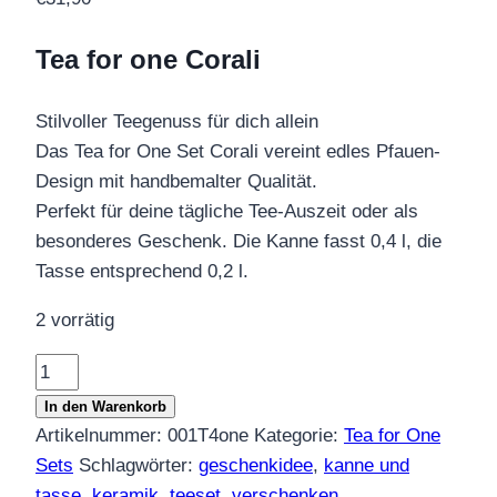
Tea for one Corali
Stilvoller Teegenuss für dich allein
Das Tea for One Set Corali vereint edles Pfauen-
Design mit handbemalter Qualität.
Perfekt für deine tägliche Tee-Auszeit oder als
besonderes Geschenk. Die Kanne fasst 0,4 l, die
Tasse entsprechend 0,2 l.
2 vorrätig
Tea
for
In den Warenkorb
one
Artikelnummer:
001T4one
Kategorie:
Tea for One
Set
Sets
Schlagwörter:
geschenkidee
,
kanne und
Corali
tasse
,
keramik
,
teeset
,
verschenken