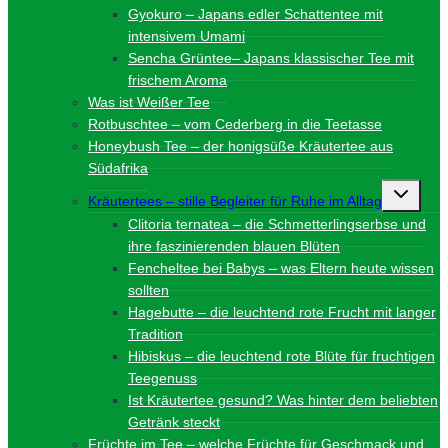
Gyokuro – Japans edler Schattentee mit
intensivem Umami
Sencha Grüntee– Japans klassischer Tee mit
frischem Aroma
Was ist Weißer Tee
Rotbuschtee – vom Cederberg in die Teetasse
Honeybush Tee – der honigsüße Kräutertee aus
Südafrika
Unterme
Kräutertees – stille Begleiter für Ruhe im Alltag
umschalt
Clitoria ternatea – die Schmetterlingserbse und
ihre faszinierenden blauen Blüten
Fencheltee bei Babys – was Eltern heute wissen
sollten
Hagebutte – die leuchtend rote Frucht mit langer
Tradition
Hibiskus – die leuchtend rote Blüte für fruchtigen
Teegenuss
Ist Kräutertee gesund? Was hinter dem beliebten
Getränk steckt
Früchte im Tee – welche Früchte für Geschmack und