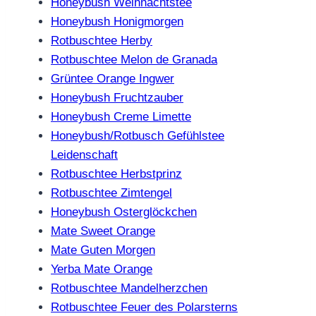
Honeybush Weihnachtstee
Honeybush Honigmorgen
Rotbuschtee Herby
Rotbuschtee Melon de Granada
Grüntee Orange Ingwer
Honeybush Fruchtzauber
Honeybush Creme Limette
Honeybush/Rotbusch Gefühlstee
Leidenschaft
Rotbuschtee Herbstprinz
Rotbuschtee Zimtengel
Honeybush Osterglöckchen
Mate Sweet Orange
Mate Guten Morgen
Yerba Mate Orange
Rotbuschtee Mandelherzchen
Rotbuschtee Feuer des Polarsterns