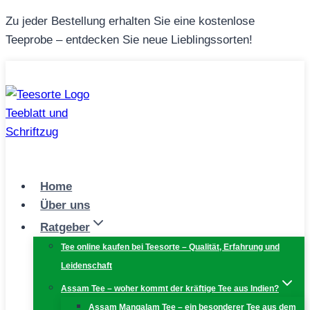
Zum
Zu jeder Bestellung erhalten Sie eine kostenlose
Inhalt
Teeprobe – entdecken Sie neue Lieblingssorten!
springen
Home
Über uns
Ratgeber
Tee online kaufen bei Teesorte – Qualität, Erfahrung und
Leidenschaft
Assam Tee – woher kommt der kräftige Tee aus Indien?
Assam Mangalam Tee – ein besonderer Tee aus dem