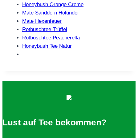
Honeybush Orange Creme
Mate Sanddorn Holunder
Mate Hexenfeuer
Rotbuschtee Trüffel
Rotbuschtee Peacherella
Honeybush Tee Natur
Lust auf Tee bekommen?