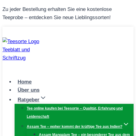
Zum
Zu jeder Bestellung erhalten Sie eine kostenlose
Inhalt
Teeprobe – entdecken Sie neue Lieblingssorten!
springen
Home
Über uns
Ratgeber
Tee online kaufen bei Teesorte – Qualität, Erfahrung und
Leidenschaft
Assam Tee – woher kommt der kräftige Tee aus Indien?
Assam Mangalam Tee – ein besonderer Tee aus dem