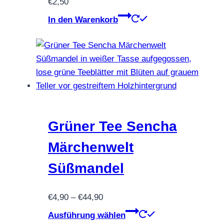
€
2,50
In den Warenkorb
Grüner Tee Sencha
Märchenwelt
Süßmandel
Preisspanne:
€
4,90
–
€
44,90
€4,90
Dieses
Ausführung wählen
bis
Produkt