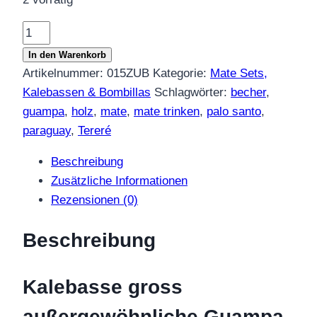
Kalebasse
gross
In den Warenkorb
außergewöhnliche
Artikelnummer:
015ZUB
Kategorie:
Mate Sets,
Guampa
Kalebassen & Bombillas
Schlagwörter:
becher
,
Mate
guampa
,
holz
,
mate
,
mate trinken
,
palo santo
,
Menge
paraguay
,
Tereré
Beschreibung
Zusätzliche Informationen
Rezensionen (0)
Beschreibung
Kalebasse gross
außergewöhnliche Guampa