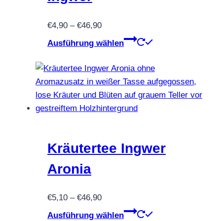
Produktseite
Preisspanne:
€
4,90
–
€
46,90
gewählt
€4,90
Dieses
werden
Ausführung wählen
bis
Produkt
€46,90
weist
mehrere
Varianten
auf.
Die
Optionen
können
Kräutertee Ingwer
auf
Aronia
der
Produktseite
Preisspanne:
€
5,10
–
€
46,90
gewählt
€5,10
Dieses
werden
Ausführung wählen