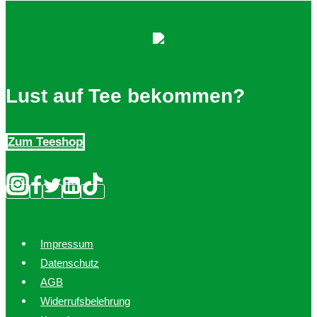
auf.
Die
Optionen
können
auf
Lust auf Tee bekommen?
der
Produktseite
Zum Teeshop
gewählt
werden
Impressum
Datenschutz
AGB
Widerrufsbelehrung