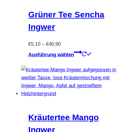
Grüner Tee Sencha
Ingwer
Preisspanne:
€
5,10
–
€
46,90
€5,10
Dieses
Ausführung wählen
bis
Produkt
€46,90
weist
mehrere
Varianten
auf.
Die
Optionen
können
Kräutertee Mango
auf
Ingwer
der