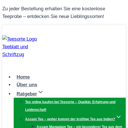
Zum
Zu jeder Bestellung erhalten Sie eine kostenlose
Inhalt
Teeprobe – entdecken Sie neue Lieblingssorten!
springen
Home
Über uns
Ratgeber
Tee online kaufen bei Teesorte – Qualität, Erfahrung und
Leidenschaft
Assam Tee – woher kommt der kräftige Tee aus Indien?
Assam Mangalam Tee – ein besonderer Tee aus dem