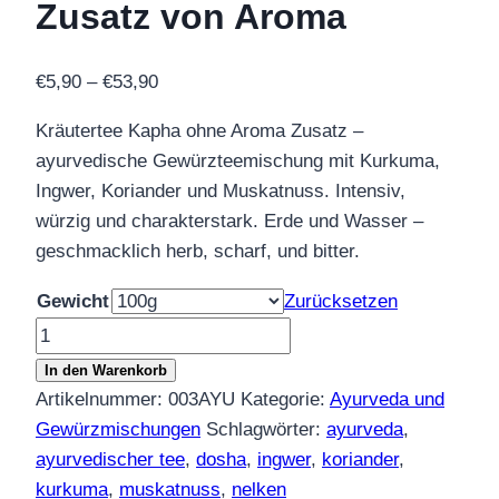
Zusatz von Aroma
Preisspanne:
€
5,90
–
€
53,90
€5,90
Kräutertee Kapha ohne Aroma Zusatz –
bis
ayurvedische Gewürzteemischung mit Kurkuma,
€53,90
Ingwer, Koriander und Muskatnuss. Intensiv,
würzig und charakterstark. Erde und Wasser –
geschmacklich herb, scharf, und bitter.
Gewicht
Zurücksetzen
Kräutertee
Kapha
In den Warenkorb
ohne
Artikelnummer:
003AYU
Kategorie:
Ayurveda und
Zusatz
Gewürzmischungen
Schlagwörter:
ayurveda
,
von
ayurvedischer tee
,
dosha
,
ingwer
,
koriander
,
Aroma
kurkuma
,
muskatnuss
,
nelken