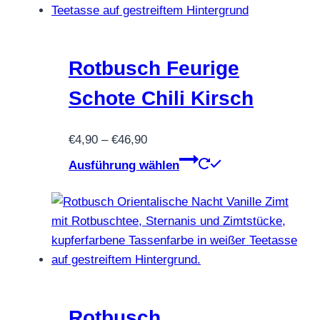
auf.
Die
Optionen
können
Rotbusch Feurige
auf
Schote Chili Kirsch
der
Produktseite
Preisspanne:
€
4,90
–
€
46,90
gewählt
€4,90
Dieses
werden
Ausführung wählen
bis
Produkt
€46,90
weist
mehrere
Varianten
auf.
Die
Optionen
können
Rotbusch