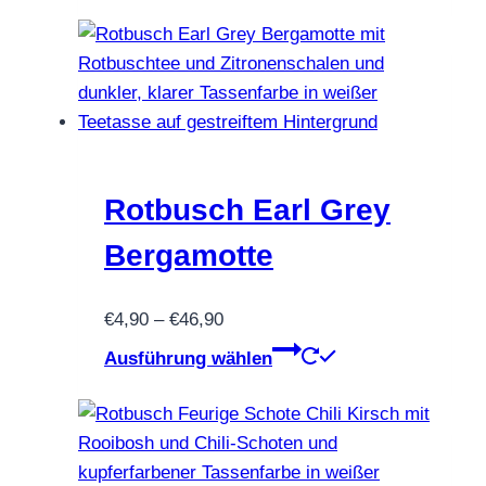
€46,80
weist
mehrere
Varianten
auf.
Die
Optionen
können
Rotbusch Earl Grey
auf
Bergamotte
der
Produktseite
Preisspanne:
€
4,90
–
€
46,90
gewählt
€4,90
Dieses
werden
Ausführung wählen
bis
Produkt
€46,90
weist
mehrere
Varianten