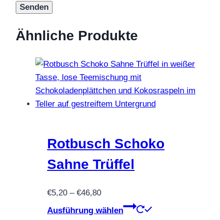
Ähnliche Produkte
Rotbusch Schoko
Sahne Trüffel
Preisspanne:
€
5,20
–
€
46,80
€5,20
Dieses
Ausführung wählen
bis
Produkt