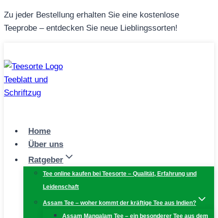
Zum
Zu jeder Bestellung erhalten Sie eine kostenlose
Inhalt
Teeprobe – entdecken Sie neue Lieblingssorten!
springen
Home
Über uns
Ratgeber
Tee online kaufen bei Teesorte – Qualität, Erfahrung und
Leidenschaft
Assam Tee – woher kommt der kräftige Tee aus Indien?
Assam Mangalam Tee – ein besonderer Tee aus dem