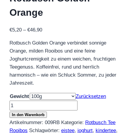
Orange
Preisspanne:
€
5,20
–
€
46,90
€5,20
Rotbusch Golden Orange verbindet sonnige
bis
Orange, milden Rooibos und eine feine
€46,90
Joghurtcremigkeit zu einem weichen, fruchtigen
Teegenuss. Koffeinfrei, rund und herrlich
harmonisch – wie ein Schluck Sommer, zu jeder
Jahreszeit.
Gewicht
Zurücksetzen
Rotbusch
Golden
In den Warenkorb
Orange
Artikelnummer:
009RB
Kategorie:
Rotbusch Tee
Menge
Rooibos
Schlagwörter:
eistee
,
joghurt
,
kindertee
,