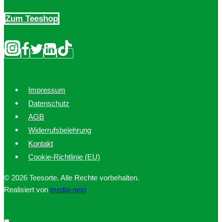
Produktseite
Zum Teeshop
gewählt
werden
Impressum
Datenschutz
AGB
Widerrufsbelehrung
Kontakt
Cookie-Richtlinie (EU)
© 2026 Teesorte. Alle Rechte vorbehalten.
Realisiert von
media-next