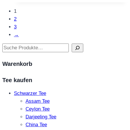
weist
1
mehrere
2
Varianten
3
auf.
→
Die
Optionen
Suchen
können
auf
Warenkorb
der
Produktseite
Tee kaufen
gewählt
werden
Schwarzer Tee
Assam Tee
Ceylon Tee
Darjeeling Tee
China Tee