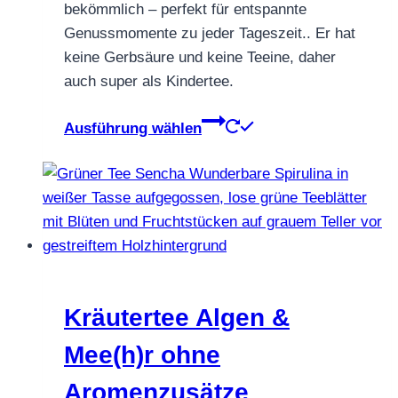
bekömmlich – perfekt für entspannte
Genussmomente zu jeder Tageszeit.. Er hat
keine Gerbsäure und keine Teeine, daher
auch super als Kindertee.
Dieses
Ausführung wählen
Produkt
weist
mehrere
Varianten
auf.
Die
Optionen
können
Kräutertee Algen &
auf
Mee(h)r ohne
der
Produktseite
Aromenzusätze