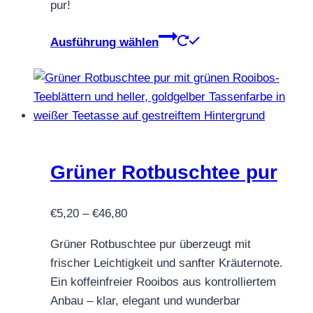
pur!
Dieses
Ausführung wählen
Produkt
weist
mehrere
Varianten
auf.
Die
Optionen
Grüner Rotbuschtee pur
können
auf
Preisspanne:
€
5,20
–
€
46,80
der
€5,20
Produktseite
Grüner Rotbuschtee pur überzeugt mit
bis
gewählt
frischer Leichtigkeit und sanfter Kräuternote.
€46,80
werden
Ein koffeinfreier Rooibos aus kontrolliertem
Anbau – klar, elegant und wunderbar