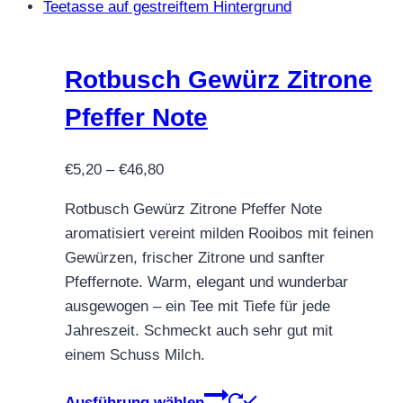
auf.
Die
Optionen
können
Rotbusch Gewürz Zitrone
auf
Pfeffer Note
der
Produktseite
Preisspanne:
€
5,20
–
€
46,80
gewählt
€5,20
werden
Rotbusch Gewürz Zitrone Pfeffer Note
bis
aromatisiert vereint milden Rooibos mit feinen
€46,80
Gewürzen, frischer Zitrone und sanfter
Pfeffernote. Warm, elegant und wunderbar
ausgewogen – ein Tee mit Tiefe für jede
Jahreszeit. Schmeckt auch sehr gut mit
einem Schuss Milch.
Dieses
Ausführung wählen