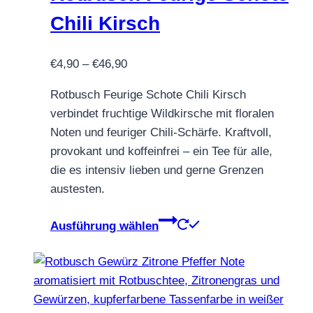
auf
Chili Kirsch
der
Produktseite
Preisspanne:
€
4,90
–
€
46,90
gewählt
€4,90
werden
Rotbusch Feurige Schote Chili Kirsch
bis
verbindet fruchtige Wildkirsche mit floralen
€46,90
Noten und feuriger Chili-Schärfe. Kraftvoll,
provokant und koffeinfrei – ein Tee für alle,
die es intensiv lieben und gerne Grenzen
austesten.
Dieses
Ausführung wählen
Produkt
weist
mehrere
Varianten