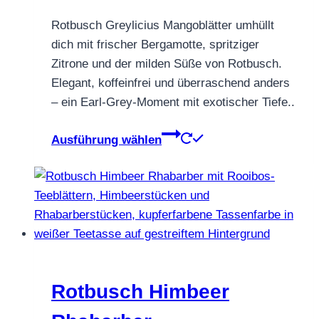
€5,90
werden
Rotbusch Greylicius Mangoblätter umhüllt
bis
dich mit frischer Bergamotte, spritziger
€55,90
Zitrone und der milden Süße von Rotbusch.
Elegant, koffeinfrei und überraschend anders
– ein Earl-Grey-Moment mit exotischer Tiefe..
Dieses
Ausführung wählen
Produkt
weist
mehrere
Varianten
auf.
Die
Optionen
können
Rotbusch Himbeer
auf