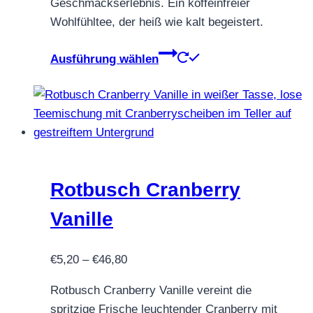
Geschmackserlebnis. Ein koffeinfreier
Wohlfühltee, der heiß wie kalt begeistert.
Dieses
Ausführung wählen
Produkt
weist
mehrere
Varianten
auf.
Die
Optionen
Rotbusch Cranberry
können
Vanille
auf
der
Preisspanne:
€
5,20
–
€
46,80
Produktseite
€5,20
gewählt
Rotbusch Cranberry Vanille vereint die
bis
werden
spritzige Frische leuchtender Cranberry mit