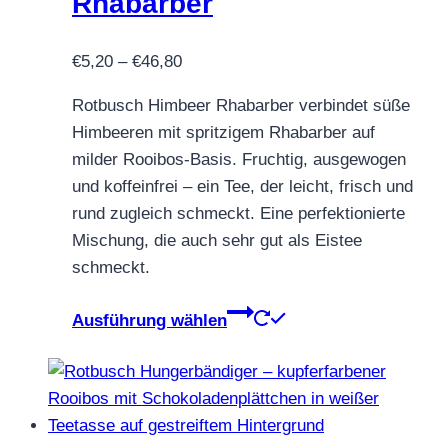
Rhabarber
der
Produktseite
Preisspanne:
€
5,20
–
€
46,80
gewählt
€5,20
werden
Rotbusch Himbeer Rhabarber verbindet süße
bis
Himbeeren mit spritzigem Rhabarber auf
€46,80
milder Rooibos-Basis. Fruchtig, ausgewogen
und koffeinfrei – ein Tee, der leicht, frisch und
rund zugleich schmeckt. Eine perfektionierte
Mischung, die auch sehr gut als Eistee
schmeckt.
Dieses
Ausführung wählen
Produkt
weist
mehrere
Varianten
auf.