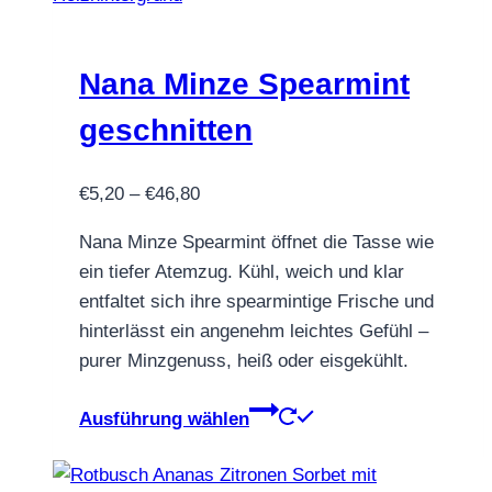
Die
Optionen
können
Nana Minze Spearmint
auf
geschnitten
der
Produktseite
Preisspanne:
€
5,20
–
€
46,80
gewählt
€5,20
werden
Nana Minze Spearmint öffnet die Tasse wie
bis
ein tiefer Atemzug. Kühl, weich und klar
€46,80
entfaltet sich ihre spearmintige Frische und
hinterlässt ein angenehm leichtes Gefühl –
purer Minzgenuss, heiß oder eisgekühlt.
Dieses
Ausführung wählen
Produkt
weist