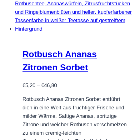
mehrere
Varianten
auf.
Die
Optionen
können
auf
Rotbusch Ananas
der
Zitronen Sorbet
Produktseite
gewählt
Preisspanne:
€
5,20
–
€
46,80
werden
€5,20
Rotbusch Ananas Zitronen Sorbet entführt
bis
dich in eine Welt aus fruchtiger Frische und
€46,80
milder Wärme. Saftige Ananas, spritzige
Zitrone und weicher Rotbusch verschmelzen
zu einem cremig-leichten