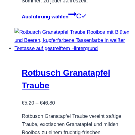
Sommer, zu jeder Jahreszeit.
Dieses
Ausführung wählen
Produkt
weist
mehrere
Varianten
auf.
Die
Optionen
Rotbusch Granatapfel
können
Traube
auf
der
Preisspanne:
€
5,20
–
€
46,80
Produktseite
€5,20
gewählt
Rotbusch Granatapfel Traube vereint saftige
bis
werden
Traube, exotischen Granatapfel und milden
€46,80
Rooibos zu einem fruchtig-frischen