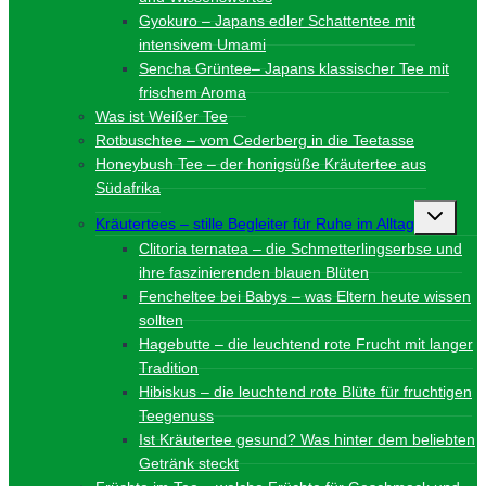
Gyokuro – Japans edler Schattentee mit
intensivem Umami
Sencha Grüntee– Japans klassischer Tee mit
frischem Aroma
Was ist Weißer Tee
Rotbuschtee – vom Cederberg in die Teetasse
Honeybush Tee – der honigsüße Kräutertee aus
Südafrika
Unterme
Kräutertees – stille Begleiter für Ruhe im Alltag
umschalt
Clitoria ternatea – die Schmetterlingserbse und
ihre faszinierenden blauen Blüten
Fencheltee bei Babys – was Eltern heute wissen
sollten
Hagebutte – die leuchtend rote Frucht mit langer
Tradition
Hibiskus – die leuchtend rote Blüte für fruchtigen
Teegenuss
Ist Kräutertee gesund? Was hinter dem beliebten
Getränk steckt