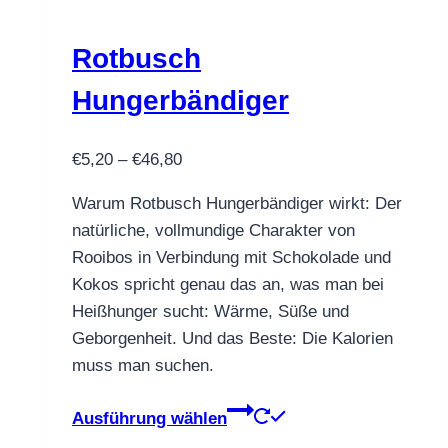
Die
Optionen
Rotbusch
können
Hungerbändiger
auf
der
Preisspanne:
€
5,20
–
€
46,80
Produktseite
€5,20
gewählt
Warum Rotbusch Hungerbändiger wirkt: Der
bis
werden
natürliche, vollmundige Charakter von
€46,80
Rooibos in Verbindung mit Schokolade und
Kokos spricht genau das an, was man bei
Heißhunger sucht: Wärme, Süße und
Geborgenheit. Und das Beste: Die Kalorien
muss man suchen.
Dieses
Ausführung wählen
Produkt