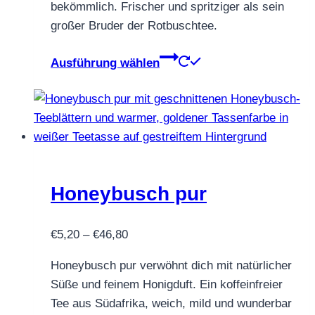
bekömmlich. Frischer und spritziger als sein
großer Bruder der Rotbuschtee.
Dieses
Ausführung wählen
Produkt
weist
mehrere
Varianten
auf.
Die
Optionen
Honeybusch pur
können
auf
Preisspanne:
€
5,20
–
€
46,80
der
€5,20
Produktseite
Honeybusch pur verwöhnt dich mit natürlicher
bis
gewählt
Süße und feinem Honigduft. Ein koffeinfreier
€46,80
werden
Tee aus Südafrika, weich, mild und wunderbar