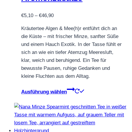
gewählt
werden
Preisspanne:
€
5,10
–
€
46,90
€5,10
Kräutertee Algen & Mee(h)r entführt dich an
bis
die Küste – mit frischer Minze, sanfter Süße
€46,90
und einem Hauch Exotik. In der Tasse fühlt er
sich an wie ein tiefer Atemzug Meeresluft,
klar, weich und beruhigend. Ein Tee für
bewusste Pausen, ruhige Gedanken und
kleine Fluchten aus dem Alltag.
Dieses
Ausführung wählen
Produkt
weist
mehrere
Varianten
auf.