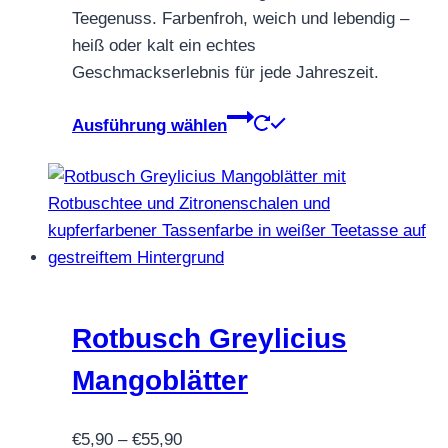
Teegenuss. Farbenfroh, weich und lebendig –
heiß oder kalt ein echtes
Geschmackserlebnis für jede Jahreszeit.
Dieses
Ausführung wählen
Produkt
weist
mehrere
Varianten
auf.
Die
Optionen
können
Rotbusch Greylicius
auf
Mangoblätter
der
Produktseite
Preisspanne:
€
5,90
–
€
55,90
gewählt