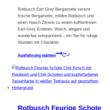
€4,90
gewählt
Rotbusch Earl Grey Bergamotte vereint
bis
werden
frische Bergamotte, milden Rotbusch und
€46,90
einen Hauch Zitrone zu einem koffeinfreien
Earl-Grey-Erlebnis. Weich, elegant und
wunderbar entspannend – ein Tee für ruhige
Stunden mit Charakter.
Dieses
Ausführung wählen
Produkt
weist
mehrere
Varianten
auf.
Die
Optionen
können
Rotbusch Feurige Schote