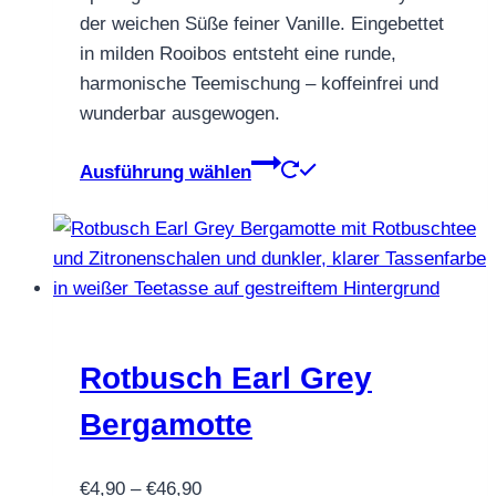
€46,80
der weichen Süße feiner Vanille. Eingebettet
in milden Rooibos entsteht eine runde,
harmonische Teemischung – koffeinfrei und
wunderbar ausgewogen.
Dieses
Ausführung wählen
Produkt
weist
mehrere
Varianten
auf.
Die
Optionen
Rotbusch Earl Grey
können
Bergamotte
auf
der
Preisspanne:
€
4,90
–
€
46,90
Produktseite