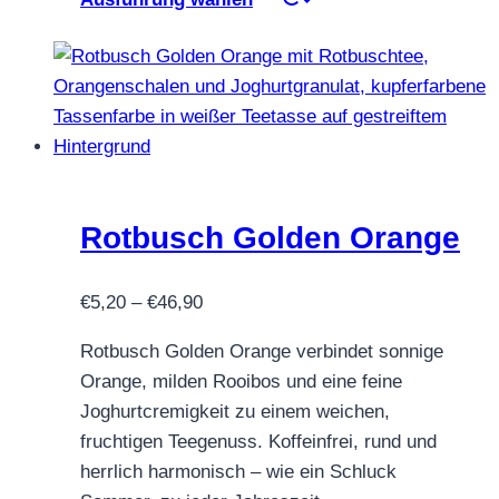
Produkt
weist
mehrere
Varianten
auf.
Die
Optionen
können
Rotbusch Golden Orange
auf
der
Preisspanne:
€
5,20
–
€
46,90
Produktseite
€5,20
gewählt
Rotbusch Golden Orange verbindet sonnige
bis
werden
Orange, milden Rooibos und eine feine
€46,90
Joghurtcremigkeit zu einem weichen,
fruchtigen Teegenuss. Koffeinfrei, rund und
herrlich harmonisch – wie ein Schluck