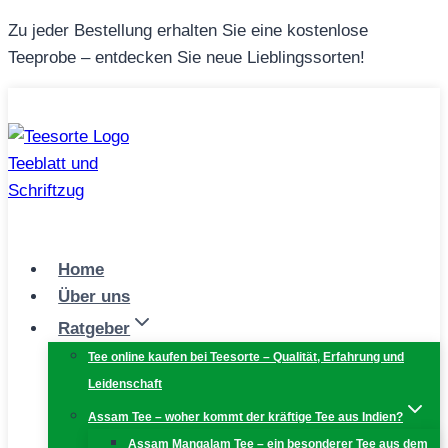
Zum
Zu jeder Bestellung erhalten Sie eine kostenlose
Inhalt
Teeprobe – entdecken Sie neue Lieblingssorten!
springen
Home
Über uns
Ratgeber
Tee online kaufen bei Teesorte – Qualität, Erfahrung und
Leidenschaft
Assam Tee – woher kommt der kräftige Tee aus Indien?
Assam Mangalam Tee – ein besonderer Tee aus dem