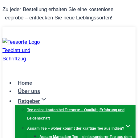
Zum
Zu jeder Bestellung erhalten Sie eine kostenlose
Inhalt
Teeprobe – entdecken Sie neue Lieblingssorten!
springen
Home
Über uns
Ratgeber
Tee online kaufen bei Teesorte – Qualität, Erfahrung und
Leidenschaft
Assam Tee – woher kommt der kräftige Tee aus Indien?
Assam Mangalam Tee – ein besonderer Tee aus dem