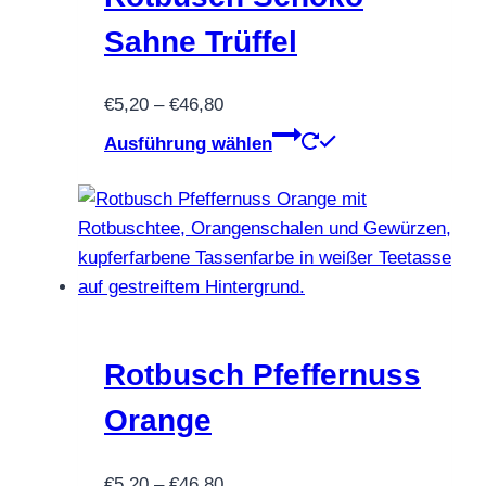
Sahne Trüffel
Preisspanne:
€
5,20
–
€
46,80
€5,20
Dieses
Ausführung wählen
bis
Produkt
€46,80
weist
mehrere
Varianten
auf.
Die
Optionen
können
Rotbusch Pfeffernuss
auf
Orange
der
Produktseite
Preisspanne:
€
5,20
–
€
46,80
gewählt