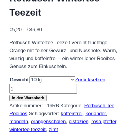
Teezeit
Preisspanne:
€
5,20
–
€
46,80
€5,20
Rotbusch Wintertee Teezeit vereint fruchtige
bis
Orange mit feiner Gewürz- und Nussnote. Warm,
€46,80
würzig und koffeinfrei – ein winterlicher Rooibos-
Genuss zum Einkuscheln.
Gewicht
Zurücksetzen
Rotbusch
Wintertee
In den Warenkorb
–
Artikelnummer:
116RB
Kategorie:
Rotbusch Tee
Teezeit
Rooibos
Schlagwörter:
koffeinfrei
,
koriander
,
Menge
mandeln
,
orangenschalen
,
pistazien
,
rosa pfeffer
,
wintertee teezeit
,
zimt