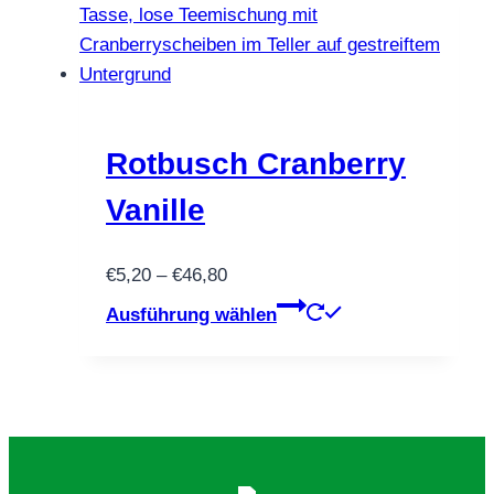
mehrere
Varianten
auf.
Die
Optionen
können
Rotbusch Cranberry
auf
Vanille
der
Produktseite
Preisspanne:
€
5,20
–
€
46,80
gewählt
€5,20
Dieses
werden
Ausführung wählen
bis
Produkt
€46,80
weist
mehrere
Varianten
auf.
Die