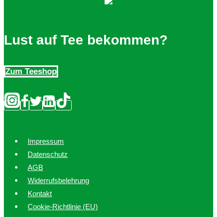
Optionen
können
auf
Lust auf Tee bekommen?
der
Produktseite
Zum Teeshop
gewählt
werden
Impressum
Datenschutz
AGB
Widerrufsbelehrung
Kontakt
Cookie-Richtlinie (EU)