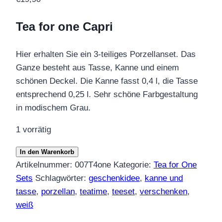
Tea for one Capri
Hier erhalten Sie ein 3-teiliges Porzellanset. Das
Ganze besteht aus Tasse, Kanne und einem
schönen Deckel. Die Kanne fasst 0,4 l, die Tasse
entsprechend 0,25 l. Sehr schöne Farbgestaltung
in modischem Grau.
1 vorrätig
Tea
In den Warenkorb
for
Artikelnummer:
007T4one
Kategorie:
Tea for One
one
Sets
Schlagwörter:
geschenkidee
,
kanne und
Set
tasse
,
porzellan
,
teatime
,
teeset
,
verschenken
,
Capri
weiß
Menge