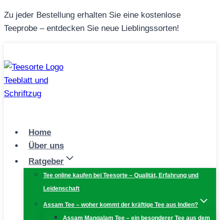
Zum
Zu jeder Bestellung erhalten Sie eine kostenlose
Inhalt
Teeprobe – entdecken Sie neue Lieblingssorten!
springen
Home
Über uns
Ratgeber
Tee online kaufen bei Teesorte – Qualität, Erfahrung und
Leidenschaft
Assam Tee – woher kommt der kräftige Tee aus Indien?
Assam Mangalam Tee – ein besonderer Tee aus dem