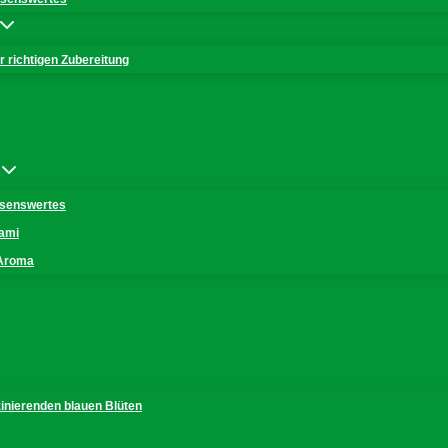
 richtigen Zubereitung
issenswertes
mami
 Aroma
zinierenden blauen Blüten