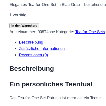
Elegantes Tea-for-One Set in Blau-Grau – bestehend au
1 vorrätig
Tea-
In den Warenkorb
for-
Artikelnummer:
008T4one
Kategorie:
Tea for One Sets
One
Beschreibung
Set
Zusätzliche Informationen
Patricio
Rezensionen (0)
Blau
Grau
Beschreibung
0,4l
Porzellan
Ein persönliches Teeritual
Menge
Das Tea-for-One Set Patricio ist mehr als ein Teeset –