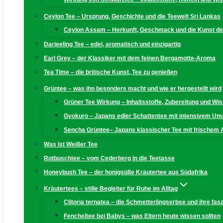
Ceylon Tee – Ursprung, Geschichte und die Teewelt Sri Lankas
Ceylon Assam – Herkunft, Geschmack und die Kunst der
Darjeeling Tee – edel, aromatisch und einzigartig
Earl Grey – der Klassiker mit dem feinen Bergamotte-Aroma
Tea Time – die britische Kunst, Tee zu genießen
Grüntee – was ihn besonders macht und wie er hergestellt wird
Grüner Tee Wirkung – Inhaltsstoffe, Zubereitung und W
Gyokuro – Japans edler Schattentee mit intensivem U
Sencha Grüntee– Japans klassischer Tee mit frischem
Was ist Weißer Tee
Rotbuschtee – vom Cederberg in die Teetasse
Honeybush Tee – der honigsüße Kräutertee aus Südafrika
Kräutertees – stille Begleiter für Ruhe im Alltag
Clitoria ternatea – die Schmetterlingserbse und ihre fas
Fencheltee bei Babys – was Eltern heute wissen sollten