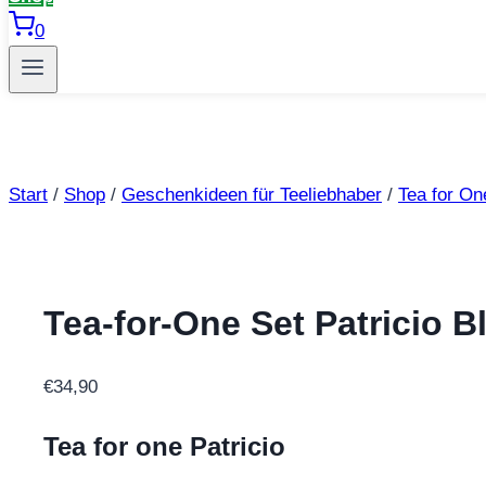
0
Start
/
Shop
/
Geschenkideen für Teeliebhaber
/
Tea for On
Tea-for-One Set Patricio B
€
34,90
Tea for one Patricio