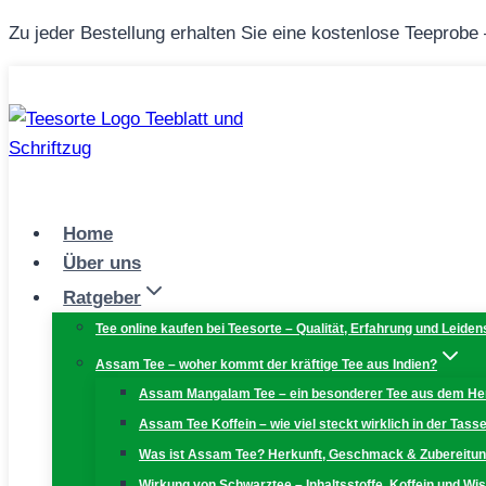
Zum
Zu jeder Bestellung erhalten Sie eine kostenlose Teeprobe
Inhalt
springen
Home
Über uns
Ratgeber
Tee online kaufen bei Teesorte – Qualität, Erfahrung und Leiden
Assam Tee – woher kommt der kräftige Tee aus Indien?
Assam Mangalam Tee – ein besonderer Tee aus dem H
Assam Tee Koffein – wie viel steckt wirklich in der Tass
Was ist Assam Tee? Herkunft, Geschmack & Zubereitu
Wirkung von Schwarztee – Inhaltsstoffe, Koffein und W