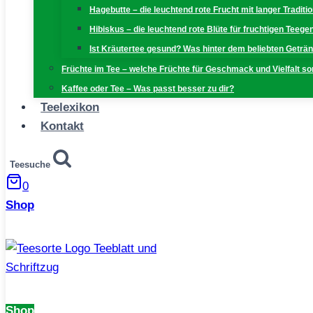
Hagebutte – die leuchtend rote Frucht mit langer Traditi
Hibiskus – die leuchtend rote Blüte für fruchtigen Teeg
Ist Kräutertee gesund? Was hinter dem beliebten Geträn
Früchte im Tee – welche Früchte für Geschmack und Vielfalt s
Kaffee oder Tee – Was passt besser zu dir?
Teelexikon
Kontakt
Teesuche
0
Shop
Shop