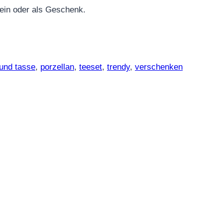
lein oder als Geschenk.
und tasse
,
porzellan
,
teeset
,
trendy
,
verschenken